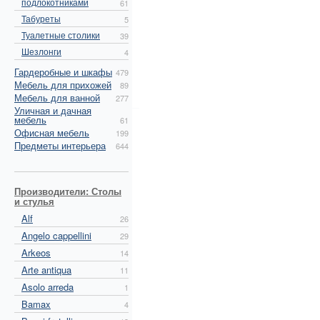
подлокотниками
61
Табуреты
5
Туалетные столики
39
Шезлонги
4
Гардеробные и шкафы
479
Мебель для прихожей
89
Мебель для ванной
277
Уличная и дачная
мебель
61
Офисная мебель
199
Предметы интерьера
644
Производители: Столы
и стулья
Alf
26
Angelo cappellini
29
Arkeos
14
Arte antiqua
11
Asolo arreda
1
Bamax
4