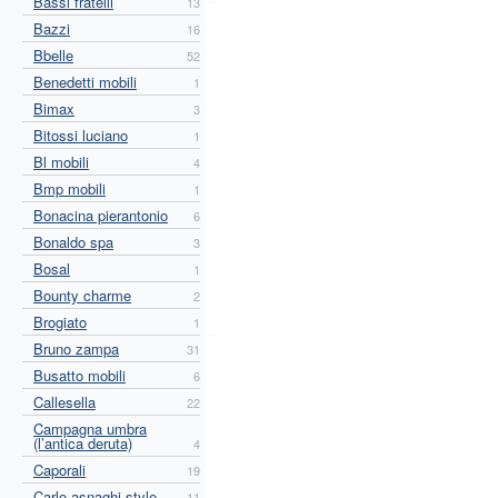
Bassi fratelli
13
Bazzi
16
Bbelle
52
Benedetti mobili
1
Bimax
3
Bitossi luciano
1
Bl mobili
4
Bmp mobili
1
Bonacina pierantonio
6
Bonaldo spa
3
Bosal
1
Bounty charme
2
Brogiato
1
Bruno zampa
31
Busatto mobili
6
Callesella
22
Campagna umbra
(l’antica deruta)
4
Caporali
19
Carlo asnaghi style
11