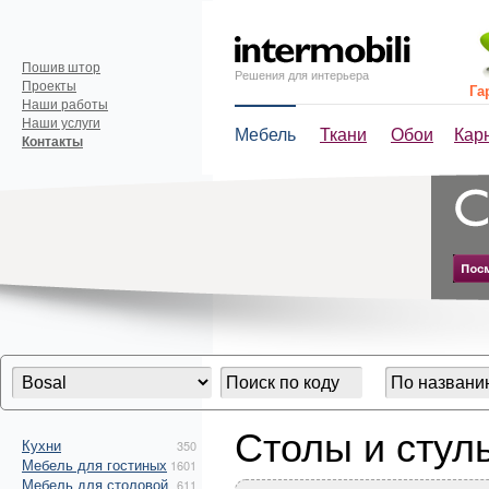
Пошив штор
Решения для интерьера
Проекты
Га
Наши работы
Наши услуги
Мебель
Ткани
Обои
Кар
Контакты
Столы и стул
Кухни
350
Мебель для гостиных
1601
Мебель для столовой
611