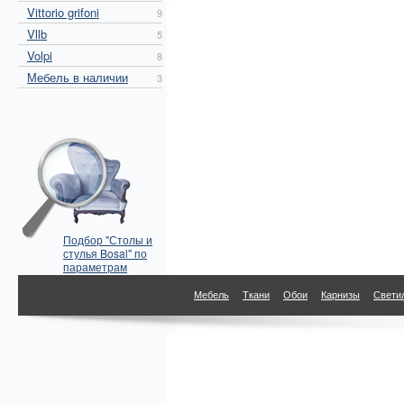
Vittorio grifoni
9
Vllb
5
Volpi
8
Мебель в наличии
3
Подбор "Столы и
стулья Bosal" по
параметрам
Мебель
Ткани
Обои
Карнизы
Свети