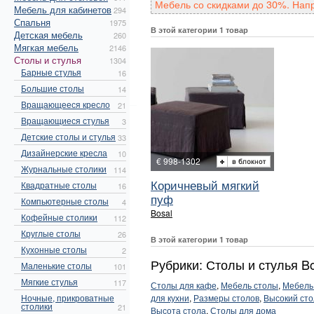
Мебель со скидками до 30%. Нап
Мебель для кабинетов
294
Спальня
1975
В этой категории 1 товар
Детская мебель
260
Мягкая мебель
2146
Столы и стулья
1304
Барные стулья
16
Большие столы
14
Вращающееся кресло
21
Вращающиеся стулья
3
Детские столы и стулья
33
Дизайнерские кресла
10
€ 998-1302
Журнальные столики
114
Коричневый мягкий
Квадратные столы
16
пуф
Компьютерные столы
4
Bosal
Кофейные столики
112
Круглые столы
26
В этой категории 1 товар
Кухонные столы
2
Рубрики: Столы и стулья B
Маленькие столы
101
Мягкие стулья
117
Столы для кафе
,
Мебель столы
,
Мебель
Ночные, прикроватные
для кухни
,
Размеры столов
,
Высокий сто
столики
21
Высота стола
,
Столы для дома