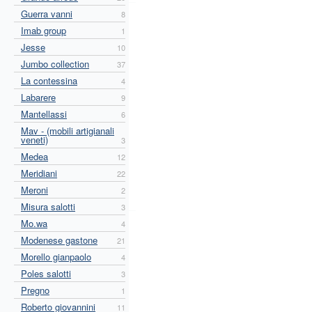
Guerra vanni
8
Imab group
1
Jesse
10
Jumbo collection
37
La contessina
4
Labarere
9
Mantellassi
6
Mav - (mobili artigianali
veneti)
3
Medea
12
Meridiani
22
Meroni
2
Misura salotti
3
Mo.wa
4
Modenese gastone
21
Morello gianpaolo
4
Poles salotti
3
Pregno
1
Roberto giovannini
11