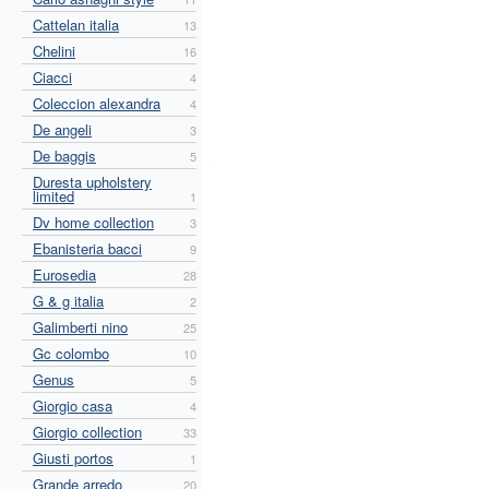
Cattelan italia
13
Chelini
16
Ciacci
4
Coleccion alexandra
4
De angeli
3
De baggis
5
Duresta upholstery
limited
1
Dv home collection
3
Ebanisteria bacci
9
Eurosedia
28
G & g italia
2
Galimberti nino
25
Gc colombo
10
Genus
5
Giorgio casa
4
Giorgio collection
33
Giusti portos
1
Grande arredo
20