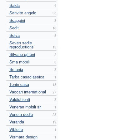
Salda
4
Sanvito angelo
35
Scappini
3
Sedit
18
Selva
8
Seven sedie
reproductions
13
Silvano grifoni
2
Sma mobili
8
Smania
3
Tarba casaclassica
1
Tonin casa
18
Vaccari international
27
Valdichienti
3
Veneran mobili srl
1
Veneta sedie
23
Veranda
19
Vibieffe
1
Vismara design
1