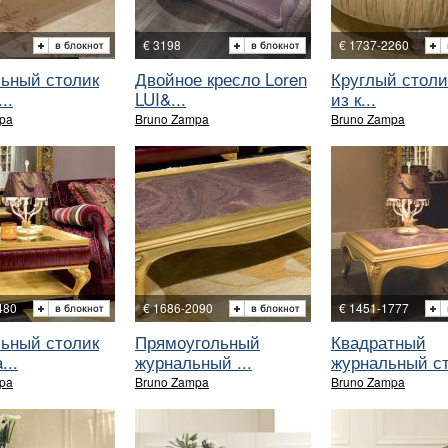
€ 3198
€ 1737-2260
ьный столик
Двойное кресло Loren
Круглый столи
..
LUI&...
из к...
pa
Bruno Zampa
Bruno Zampa
480
€ 1686-2090
€ 1451-1777
ьный столик
Прямоугольный
Квадратный
...
журнальный ...
журнальный ст
pa
Bruno Zampa
Bruno Zampa