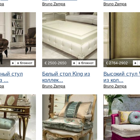
pa
Bruno Zampa
Bruno Zampa
€ 2500-2650
€ 2764-2902
тный стул
Белый стол King из
Высокий стул 
 ...
коллек...
из кол...
pa
Bruno Zampa
Bruno Zampa