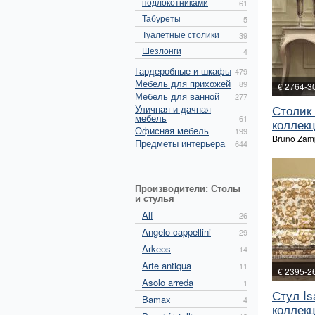
подлокотниками
61
Табуреты
5
Туалетные столики
39
Шезлонги
4
Гардеробные и шкафы
479
Мебель для прихожей
89
€ 2764-3
Мебель для ванной
277
Столик 
Уличная и дачная
мебель
61
коллекц
Офисная мебель
199
Bruno Zam
Предметы интерьера
644
Производители: Столы
и стулья
Alf
26
Angelo cappellini
29
Arkeos
14
Arte antiqua
11
€ 2395-2
Asolo arreda
1
Стул Is
Bamax
4
коллекц