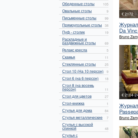
Обеденные столы
105
Овальные столы
9
€ 2172
Письменные столы
99
Журнал
Прямоугольные столы
38
Da Vinc.
Пуф - столик
19
Bruno Zam
Раскладные и
раздвижные столы
69
Релакс кресла
5
Скамья
11
Стеклянные столы
25
Стол 10 (На 10 персон)
9
Стол 6 (на 6 персон)
18
Стол 8 (на восемь
персон)
11
€ 2104-2
Стол для цветов
27
Стол-книжка
1
Журнал
Стулья для дома
Passepa
84
Стулья металлические
Bruno Zam
7
Стулья с высокой
спинкой
48
Стулья с