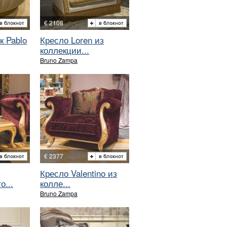
€ 2108
к Pablo
Кресло Loren из
коллекции...
Bruno Zampa
€ 2377
Кресло Valentino из
о...
колле...
Bruno Zampa