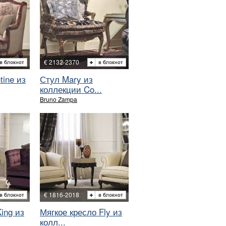
€ 2132-2370
tine из
Стул Mary из
коллекции Co...
Bruno Zampa
€ 1816-2018
ing из
Мягкое кресло Fly из
колл...