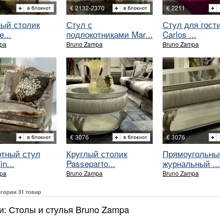
€ 2132-2370
€ 2211
ный столик
Стул с
Стул для гост
e...
подлокотниками Mar...
Carlos ...
pa
Bruno Zampa
Bruno Zampa
€ 3076
€ 3076
тный стул
Круглый столик
Прямоугольны
n...
Passeparto...
журнальный ...
pa
Bruno Zampa
Bruno Zampa
егории 31 товар
и: Столы и стулья Bruno Zampa