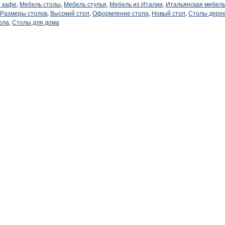
 кафе
,
Мебель столы
,
Мебель стулья
,
Мебель из Италии
,
Итальянская мебел
Размеры столов
,
Высокий стол
,
Оформление стола
,
Новый стол
,
Столы дере
ола
,
Столы для дома