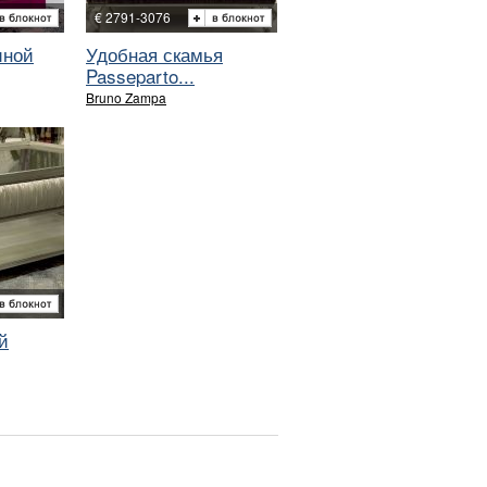
€ 2791-3076
иной
Удобная скамья
Passeparto...
Bruno Zampa
й