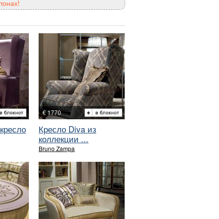
лонах!
€ 1770
кресло
Кресло Diva из
коллекции ...
Bruno Zampa