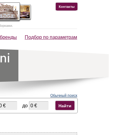
Контакты
борками.
 бренды
Подбор по параметрам
Обычный поиск
до
Найти