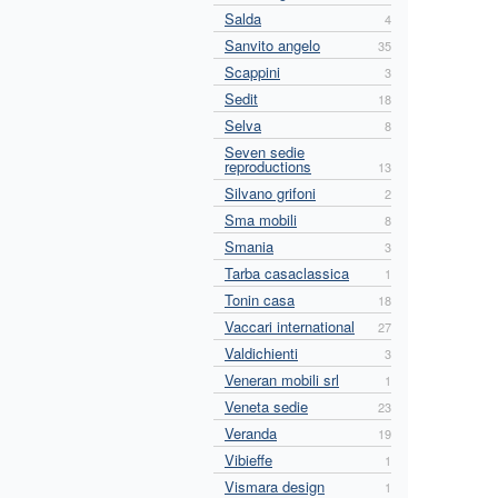
Salda
4
Sanvito angelo
35
Scappini
3
Sedit
18
Selva
8
Seven sedie
reproductions
13
Silvano grifoni
2
Sma mobili
8
Smania
3
Tarba casaclassica
1
Tonin casa
18
Vaccari international
27
Valdichienti
3
Veneran mobili srl
1
Veneta sedie
23
Veranda
19
Vibieffe
1
Vismara design
1