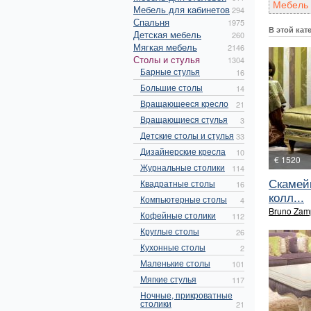
Мебель 
Мебель для кабинетов
294
Спальня
1975
В этой кат
Детская мебель
260
Мягкая мебель
2146
Столы и стулья
1304
Барные стулья
16
Большие столы
14
Вращающееся кресло
21
Вращающиеся стулья
3
Детские столы и стулья
33
Дизайнерские кресла
10
€ 1520
Журнальные столики
114
Скамейк
Квадратные столы
16
колл...
Компьютерные столы
4
Bruno Zam
Кофейные столики
112
Круглые столы
26
Кухонные столы
2
Маленькие столы
101
Мягкие стулья
117
Ночные, прикроватные
столики
21