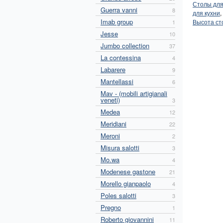
Столы для
Guerra vanni
8
для кухни
,
Imab group
Высота ст
1
Jesse
10
Jumbo collection
37
La contessina
4
Labarere
9
Mantellassi
6
Mav - (mobili artigianali
veneti)
3
Medea
12
Meridiani
22
Meroni
2
Misura salotti
3
Mo.wa
4
Modenese gastone
21
Morello gianpaolo
4
Poles salotti
3
Pregno
1
Roberto giovannini
11