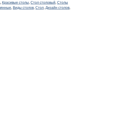
ь
,
Красивые столы
,
Стол столовый
,
Столы
вянные
,
Виды столов
,
Стол
,
Дизайн столов
,