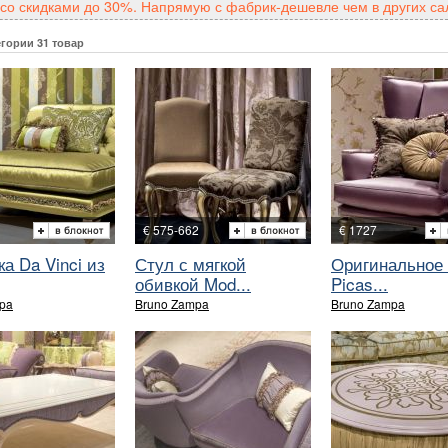
со скидками до 30%. Напрямую с фабрик-дешевле чем в других са
егории 31 товар
€ 575-662
€ 1727
а Da Vinci из
Стул с мягкой
Оригинальное 
обивкой Mod...
Picas...
pa
Bruno Zampa
Bruno Zampa