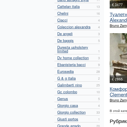
€ 3477
Cattelan italia
13
Chelini
Туалет
16
Alexand
Ciacci
4
Bruno Zam
Coleccion alexandra
4
De angeli
3
De baggis
5
Duresta upholstery
limited
1
Dv home collection
3
Ebanisteria bacci
9
Eurosedia
28
G & g italia
2
€ 2865
Galimberti nino
25
Комфор
Gc colombo
10
Clementi
Genus
5
Bruno Zam
Giorgio casa
4
В этой кат
Giorgio collection
33
Giusti portos
1
Рубрик
Grande arredo
20