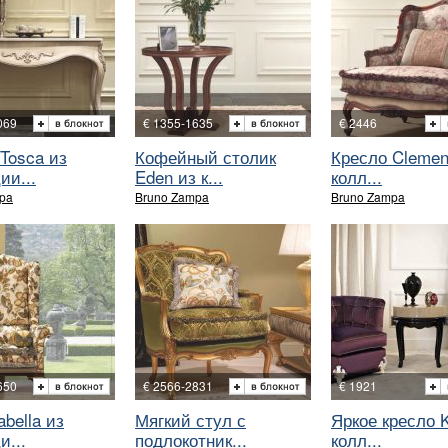
069
€ 1355-1635
€ 2446
Tosca из
Кофейный столик
Кресло Clemen
ии...
Eden из к...
колл...
pa
Bruno Zampa
Bruno Zampa
650
€ 2566-2831
€ 1921
abella из
Мягкий стул с
Яркое кресло K
и...
подлокотник...
колл...