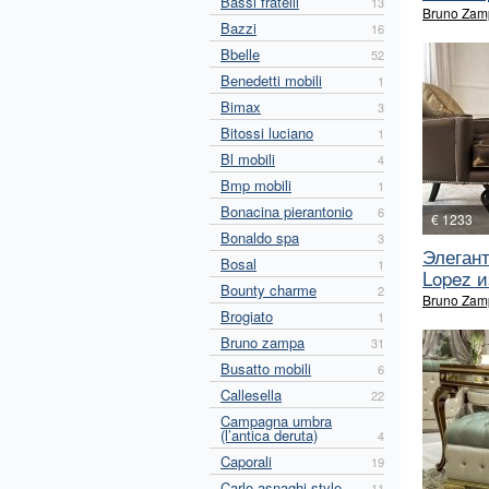
Bassi fratelli
13
Bruno Zam
Bazzi
16
Bbelle
52
Benedetti mobili
1
Bimax
3
Bitossi luciano
1
Bl mobili
4
Bmp mobili
1
Bonacina pierantonio
6
€ 1233
Bonaldo spa
3
Элеган
Bosal
1
Lopez из
Bounty charme
2
Bruno Zam
Brogiato
1
Bruno zampa
31
Busatto mobili
6
Callesella
22
Campagna umbra
(l’antica deruta)
4
Caporali
19
Carlo asnaghi style
11