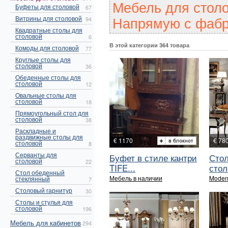
Мебель для столо
Буфеты для столовой
67
Напрямую с фабр
Витрины для столовой
94
Квадратные столы для
столовой
6
В этой категории 364 товара
Комоды для столовой
77
Круглые столы для
столовой
36
Обеденные столы для
столовой
12
Овальные столы для
столовой
18
Прямоугольный стол для
столовой
38
Раскладные и
раздвижные столы для
€ 1170
€ 78
столовой
8
Серванты для
Буфет в стиле кантри
Стол
столовой
22
TIFE...
стол
Стол обеденный
Мебель в наличии
Moden
стеклянный
7
Столовый гарнитур
30
Столы и стулья для
столовой
196
Мебель для кабинетов
294