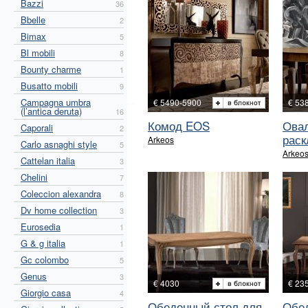
Bazzi
36
Bbelle
2
Bimax
5
Bl mobili
8
Bounty charme
1
Busatto mobili
9
Campagna umbra
€ 5490-5900
€ 53
(l’antica deruta)
16
Комод EOS
Ова
Caporali
2
раск
Arkeos
Carlo asnaghi style
5
Arkeo
Cattelan italia
3
Chelini
7
Coleccion alexandra
8
Dv home collection
3
Eurosedia
1
G & g italia
1
Gc colombo
5
Genus
3
€ 4030
€ 23
Giorgio casa
4
Обеденный стол для
Обе