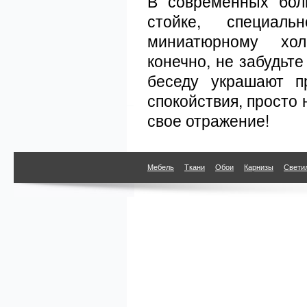
В современных бол
стойке, специал
миниатюрному холо
конечно, не забудьт
беседу украшают п
спокойствия, просто 
свое отражение!
Мебель
Ткани
Обои
Карнизы
Свети