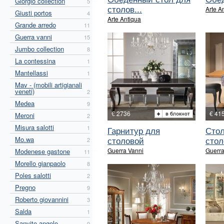
Giorgio collection
5
столов...
Arte A
Giusti portos
4
Arte Antiqua
Grande arredo
11
Guerra vanni
15
Jumbo collection
8
La contessina
1
Mantellassi
1
Mav - (mobili artigianali
veneti)
2
Medea
9
€ 2736
€ 41
Meroni
2
Misura salotti
1
Гарнитур для
Стол
столовой
стол
Mo.wa
2
Guerra Vanni
Guerra
Modenese gastone
11
Morello gianpaolo
8
Poles salotti
2
Pregno
9
Roberto giovannini
3
Salda
1
Sanvito angelo
9