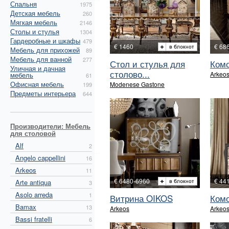
Спальня
1975
Детская мебель
260
Мягкая мебель
2146
Столы и стулья
1304
Гардеробные и шкафы
479
€ 1460
€ 68
Мебель для прихожей
89
Мебель для ванной
277
Стол и стулья для
Ком
Уличная и дачная
столово...
Arkeo
мебель
61
Офисная мебель
Modenese Gastone
199
Предметы интерьера
644
Производители: Мебель
для столовой
Alf
2
Angelo cappellini
16
Arkeos
11
€ 6480-6960
€ 44
Arte antiqua
3
Asolo arreda
1
Витрина OIKOS
Ком
Bamax
13
Arkeos
Arkeo
Bassi fratelli
6