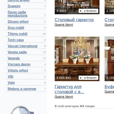
Scappini
1
€ 3945
€ 44
Seven sedie
reproductions
7
Столовый гарнитур
Стол
Silvano grifoni
2
Guerra Vanni
Guerra
Sma mobili
4
Tiferno mobili
24
Tonin casa
2
Vaccari international
8
Veneta sedie
12
Veranda
12
Vismara design
4
Vittorio grifoni
4
Vllb
2
€ 665-860
€ 15
Volpi
6
Гарнитур для
Буфе
Мебель в наличии
1
столовой с в...
Guerra
Guerra Vanni
В этой категории 364 товара