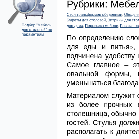
Рубрики: Мебе
Стол трансформер обеденный
,
Обеденн
Буфеты для столовой
,
Витрины для сто
Подбор "Мебель
для дома
,
Перевозка мебели
,
Расстанов
для столовой" по
параметрам
По определению сло
для еды и питья»,
подчинена удобству
Самое главное – эт
овальной формы, к
уменьшаться благода
Материалом служит 
из более прочных в
столешница, обычно 
гостей. Стулья дол
располагать к длите