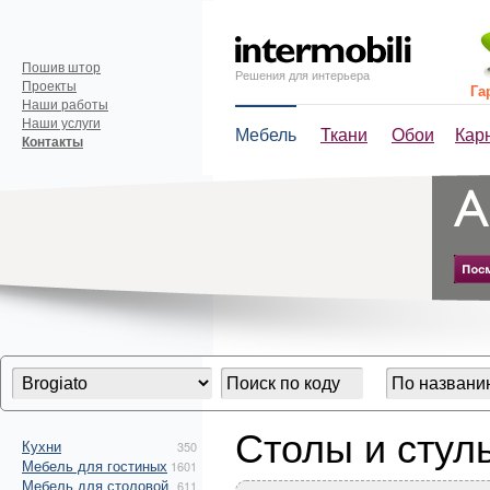
Пошив штор
Решения для интерьера
Проекты
Га
Наши работы
Наши услуги
Мебель
Ткани
Обои
Кар
Контакты
Столы и стуль
Кухни
350
Мебель для гостиных
1601
Мебель для столовой
611