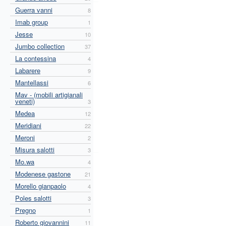
Guerra vanni
8
Imab group
1
Jesse
10
Jumbo collection
37
La contessina
4
Labarere
9
Mantellassi
6
Mav - (mobili artigianali
veneti)
3
Medea
12
Meridiani
22
Meroni
2
Misura salotti
3
Mo.wa
4
Modenese gastone
21
Morello gianpaolo
4
Poles salotti
3
Pregno
1
Roberto giovannini
11