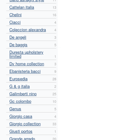
Cattelan italia
13
Chelini
16
Ciacci
4
Coleccion alexandra
4
De angeli
3
De baggis
5
Duresta upholstery
limited
1
Dv home collection
3
Ebanisteria bacci
9
Eurosedia
28
G & g italia
2
Galimberti nino
25
Gc colombo
10
Genus
5
Giorgio casa
4
Giorgio collection
33
Giusti portos
1
Grande arredo
20