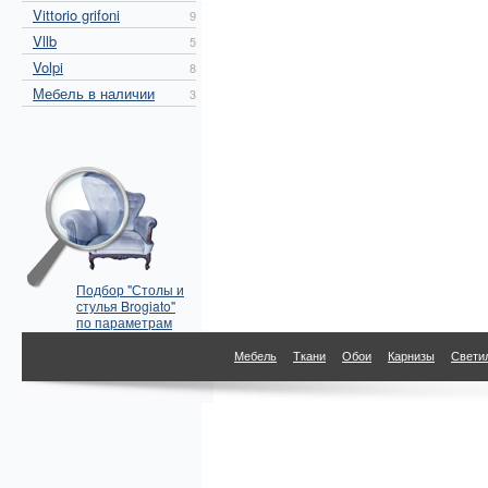
Vittorio grifoni
9
Vllb
5
Volpi
8
Мебель в наличии
3
Подбор "Столы и
стулья Brogiato"
по параметрам
Мебель
Ткани
Обои
Карнизы
Свети