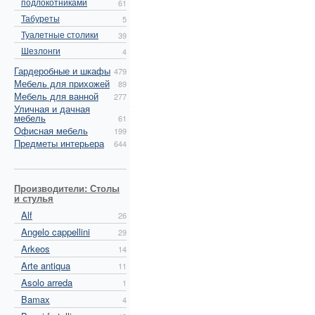
подлокотниками
61
Табуреты
5
Туалетные столики
39
Шезлонги
4
Гардеробные и шкафы
479
Мебель для прихожей
89
Мебель для ванной
277
Уличная и дачная
мебель
61
Офисная мебель
199
Предметы интерьера
644
Производители: Столы
и стулья
Alf
26
Angelo cappellini
29
Arkeos
14
Arte antiqua
11
Asolo arreda
1
Bamax
4