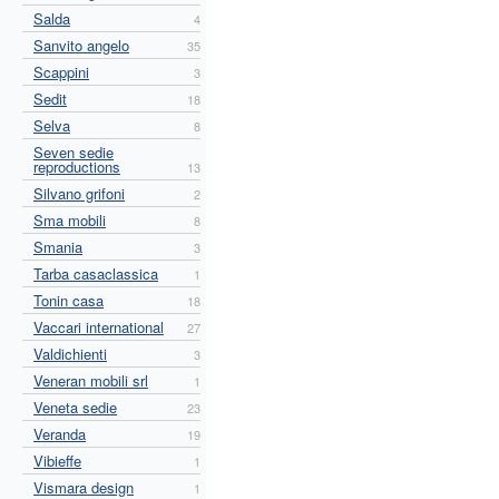
Salda
4
Sanvito angelo
35
Scappini
3
Sedit
18
Selva
8
Seven sedie
reproductions
13
Silvano grifoni
2
Sma mobili
8
Smania
3
Tarba casaclassica
1
Tonin casa
18
Vaccari international
27
Valdichienti
3
Veneran mobili srl
1
Veneta sedie
23
Veranda
19
Vibieffe
1
Vismara design
1