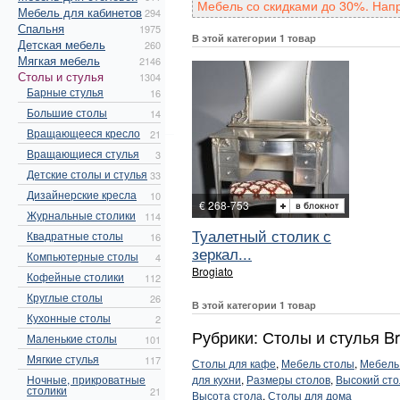
Мебель со скидками до 30%. Нап
Мебель для кабинетов
294
Спальня
1975
В этой категории 1 товар
Детская мебель
260
Мягкая мебель
2146
Столы и стулья
1304
Барные стулья
16
Большие столы
14
Вращающееся кресло
21
Вращающиеся стулья
3
Детские столы и стулья
33
Дизайнерские кресла
10
€ 268-753
Журнальные столики
114
Туалетный столик с
Квадратные столы
16
зеркал...
Компьютерные столы
4
Brogiato
Кофейные столики
112
Круглые столы
26
В этой категории 1 товар
Кухонные столы
2
Рубрики: Столы и стулья Br
Маленькие столы
101
Мягкие стулья
117
Столы для кафе
,
Мебель столы
,
Мебель
Ночные, прикроватные
для кухни
,
Размеры столов
,
Высокий сто
столики
21
Высота стола
,
Столы для дома