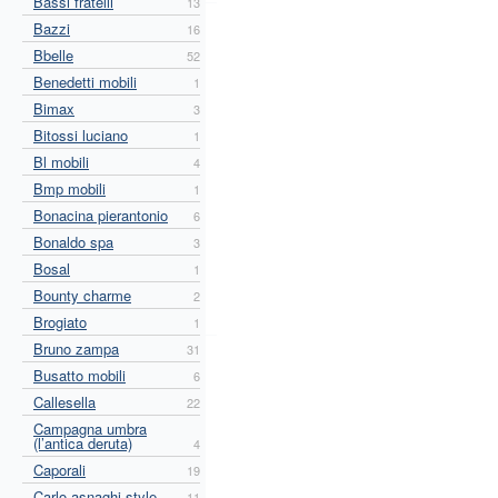
Bassi fratelli
13
Bazzi
16
Bbelle
52
Benedetti mobili
1
Bimax
3
Bitossi luciano
1
Bl mobili
4
Bmp mobili
1
Bonacina pierantonio
6
Bonaldo spa
3
Bosal
1
Bounty charme
2
Brogiato
1
Bruno zampa
31
Busatto mobili
6
Callesella
22
Campagna umbra
(l’antica deruta)
4
Caporali
19
Carlo asnaghi style
11