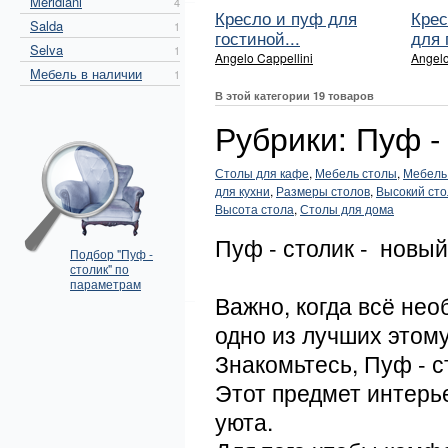
Meridiani
4
Кресло и пуф для
Крес
Salda
1
гостиной...
для г
Selva
1
Angelo Cappellini
Angelo
Мебель в наличии
1
В этой категории 19 товаров
Рубрики: Пуф -
Столы для кафе
,
Мебель столы
,
Мебель
для кухни
,
Размеры столов
,
Высокий сто
Высота стола
,
Столы для дома
Пуф - столик - новы
Подбор "Пуф -
столик" по
параметрам
Важно, когда всё не
одно из лучших этом
Знакомьтесь, Пуф - с
Этот предмет интерь
уюта.