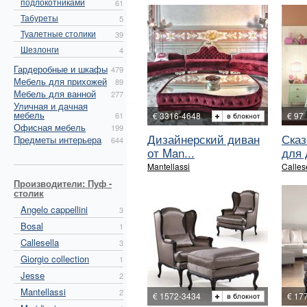
подлокотниками
61
Табуреты
5
Туалетные столики
39
Шезлонги
4
Гардеробные и шкафы
479
Мебель для прихожей
89
Мебель для ванной
277
Уличная и дачная
мебель
61
€ 3316-4648
€ 97
Офисная мебель
199
Дизайнерский диван
Сказ
Предметы интерьера
644
от Man...
для 
Mantellassi
Calles
Производители: Пуф -
столик
Angelo cappellini
3
Bosal
1
Callesella
3
Giorgio collection
1
Jesse
2
Mantellassi
2
€ 1572-3434
€ 17