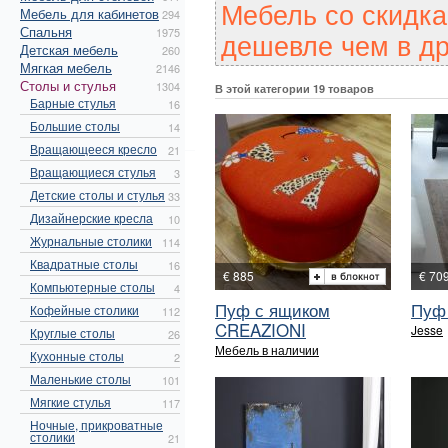
Мебель со скидк
Мебель для кабинетов
294
Спальня
1975
дешевле чем в др
Детская мебель
260
Мягкая мебель
2146
Столы и стулья
1304
В этой категории 19 товаров
Барные стулья
16
Большие столы
14
Вращающееся кресло
21
Вращающиеся стулья
3
Детские столы и стулья
33
Дизайнерские кресла
10
Журнальные столики
114
Квадратные столы
16
€ 885
€ 70
Компьютерные столы
4
Пуф с ящиком
Пуф
Кофейные столики
112
CREAZIONI
Jesse
Круглые столы
26
Мебель в наличии
Кухонные столы
2
Маленькие столы
101
Мягкие стулья
117
Ночные, прикроватные
столики
21