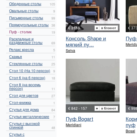
Обеденные столы
105
Овальные столы
9
Письменные столы
99
Прямоугольные столы
38
€ 3188
€ 373
Пуф - столик
19
Консоль Shape и
Пуф 
Раскладные и
раздвижные столы
69
мягкий пу...
Meridi
Релакс кресла
5
Selva
Скамья
11
Стеклянные столы
25
Стол 10 (На 10 персон)
9
Стол 6 (на 6 персон)
18
Стол 8 (на восемь
персон)
11
Стол для цветов
27
Стол-книжка
1
€ 842 - 157
€ 99
Стулья для дома
84
Стулья металлические
7
Пуф Bogart
Кори
Стулья с высокой
пуф
Meridiani
спинкой
48
Bosal
Стулья с