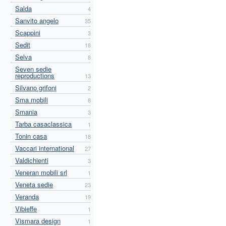
Salda
4
Sanvito angelo
35
Scappini
3
Sedit
18
Selva
8
Seven sedie
reproductions
13
Silvano grifoni
2
Sma mobili
8
Smania
3
Tarba casaclassica
1
Tonin casa
18
Vaccari international
27
Valdichienti
3
Veneran mobili srl
1
Veneta sedie
23
Veranda
19
Vibieffe
1
Vismara design
1