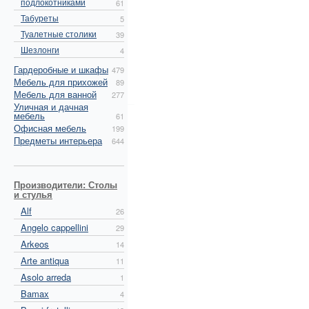
подлокотниками
61
Табуреты
5
Туалетные столики
39
Шезлонги
4
Гардеробные и шкафы
479
Мебель для прихожей
89
Мебель для ванной
277
Уличная и дачная
мебель
61
Офисная мебель
199
Предметы интерьера
644
Производители: Столы
и стулья
Alf
26
Angelo cappellini
29
Arkeos
14
Arte antiqua
11
Asolo arreda
1
Bamax
4