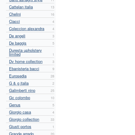
Cattelan italia
13
Chelini
16
Ciacci
4
Coleccion alexandra
4
De angeli
3
De baggis
5
Duresta upholstery
limited
1
Dv home collection
3
Ebanisteria bacci
9
Eurosedia
28
G & g italia
2
Galimberti nino
25
Gc colombo
10
Genus
5
Giorgio casa
4
Giorgio collection
33
Giusti portos
1
Grande arredo
20