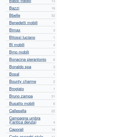
Bassi fratelli
13
Bazzi
16
Bbelle
52
Benedetti mobili
1
Bimax
3
Bitossi luciano
1
Bl mobili
4
Bmp mobili
1
Bonacina pierantonio
6
Bonaldo spa
3
Bosal
1
Bounty charme
2
Brogiato
1
Bruno zampa
31
Busatto mobili
6
Callesella
22
Campagna umbra
(l’antica deruta)
4
Caporali
19
Carlo asnaghi style
11