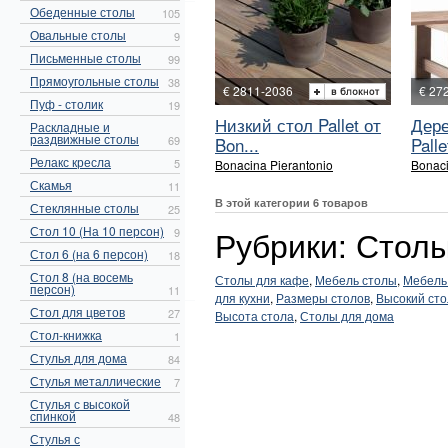
Обеденные столы
105
Овальные столы
9
Письменные столы
99
Прямоугольные столы
38
€ 2811-2036
€ 27
Пуф - столик
19
Низкий стол Pallet от
Дере
Раскладные и
раздвижные столы
69
Bon...
Palle
Релакс кресла
5
Bonacina Pierantonio
Bonaci
Скамья
11
В этой категории 6 товаров
Стеклянные столы
25
Стол 10 (На 10 персон)
Рубрики: Столы
9
Стол 6 (на 6 персон)
18
Стол 8 (на восемь
Столы для кафе
,
Мебель столы
,
Мебель
персон)
11
для кухни
,
Размеры столов
,
Высокий сто
Стол для цветов
27
Высота стола
,
Столы для дома
Стол-книжка
1
Стулья для дома
84
Стулья металлические
7
Стулья с высокой
спинкой
48
Стулья с