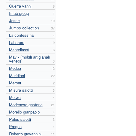
Guerra vanni
8
Imab group
1
Jesse
10
Jumbo collection
37
La contessina
4
Labarere
9
Mantellassi
6
Mav - (mobili artigianali
veneti)
3
Medea
12
Meridiani
22
Meroni
2
Misura salotti
3
Mo.wa
4
Modenese gastone
21
Morello gianpaolo
4
Poles salotti
3
Pregno
1
Roberto giovannini
11