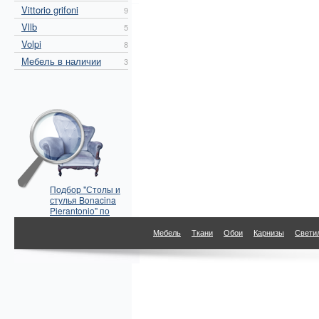
Vittorio grifoni
9
Vllb
5
Volpi
8
Мебель в наличии
3
Подбор "Столы и
стулья Bonacina
Pierantonio" по
параметрам
Мебель
Ткани
Обои
Карнизы
Свети