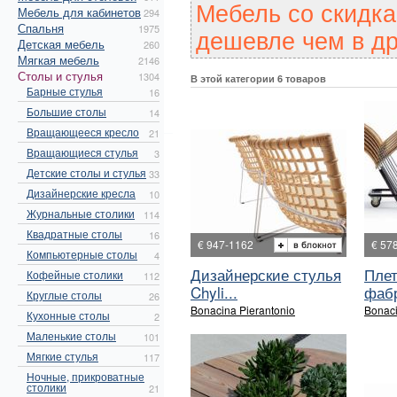
Мебель со скидк
Мебель для кабинетов
294
Спальня
1975
дешевле чем в др
Детская мебель
260
Мягкая мебель
2146
Столы и стулья
1304
В этой категории 6 товаров
Барные стулья
16
Большие столы
14
Вращающееся кресло
21
Вращающиеся стулья
3
Детские столы и стулья
33
Дизайнерские кресла
10
Журнальные столики
114
Квадратные столы
16
€ 947-1162
€ 57
Компьютерные столы
4
Дизайнерские стулья
Плет
Кофейные столики
112
Chyli...
фабр
Круглые столы
26
Bonacina Pierantonio
Bonaci
Кухонные столы
2
Маленькие столы
101
Мягкие стулья
117
Ночные, прикроватные
столики
21