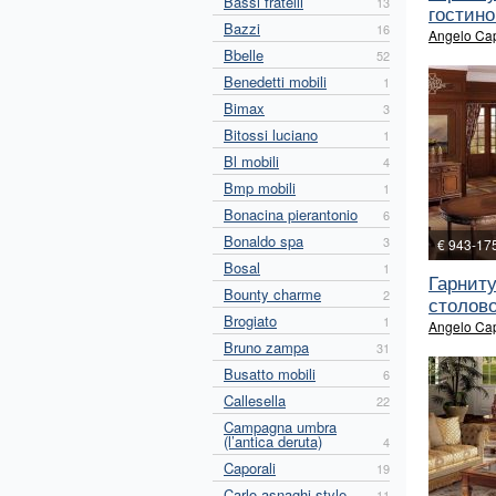
Bassi fratelli
13
гостино
Bazzi
16
Angelo Cap
Bbelle
52
Benedetti mobili
1
Bimax
3
Bitossi luciano
1
Bl mobili
4
Bmp mobili
1
Bonacina pierantonio
6
Bonaldo spa
3
€ 943-17
Bosal
1
Гарнит
Bounty charme
2
столово
Brogiato
1
Angelo Cap
Bruno zampa
31
Busatto mobili
6
Callesella
22
Campagna umbra
(l’antica deruta)
4
Caporali
19
Carlo asnaghi style
11