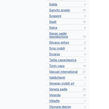
Salda
4
Sanvito angelo
35
Scappini
3
Sedit
18
Selva
8
Seven sedie
reproductions
13
Silvano grifoni
2
Sma mobili
8
Smania
3
Tarba casaclassica
1
Tonin casa
18
Vaccari international
27
Valdichienti
3
Veneran mobili srl
1
Veneta sedie
23
Veranda
19
Vibieffe
1
Vismara design
1