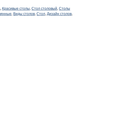
ь
,
Красивые столы
,
Стол столовый
,
Столы
вянные
,
Виды столов
,
Стол
,
Дизайн столов
,