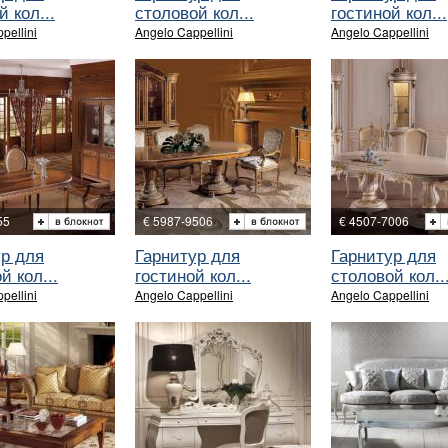
й кол...
столовой кол...
гостиной кол...
pellini
Angelo Cappellini
Angelo Cappellini
55
€ 5987-9506
€ 4507-7006
ур для
Гарнитур для
Гарнитур для
й кол...
гостиной кол...
столовой кол..
pellini
Angelo Cappellini
Angelo Cappellini