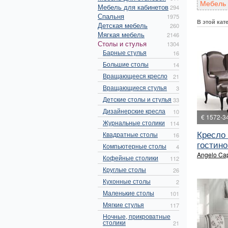
Мебель 
Мебель для кабинетов
294
Спальня
1975
В этой кат
Детская мебель
260
Мягкая мебель
2146
Столы и стулья
1304
Барные стулья
16
Большие столы
14
Вращающееся кресло
21
Вращающиеся стулья
3
Детские столы и стулья
33
Дизайнерские кресла
10
€ 1572-3
Журнальные столики
114
Кресло
Квадратные столы
16
гостино
Компьютерные столы
4
Angelo Cap
Кофейные столики
112
Круглые столы
26
Кухонные столы
2
Маленькие столы
101
Мягкие стулья
117
Ночные, прикроватные
столики
21