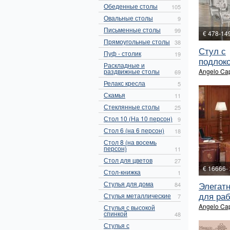
Обеденные столы
105
Овальные столы
9
Письменные столы
99
€ 478-14
Прямоугольные столы
38
Стул с
Пуф - столик
19
подлоко
Раскладные и
раздвижные столы
Angelo Cap
69
Релакс кресла
5
Скамья
11
Стеклянные столы
25
Стол 10 (На 10 персон)
9
Стол 6 (на 6 персон)
18
Стол 8 (на восемь
персон)
11
Стол для цветов
27
€ 16666-
Стол-книжка
1
Стулья для дома
Элегат
84
для раб
Стулья металлические
7
Angelo Cap
Стулья с высокой
спинкой
48
Стулья с