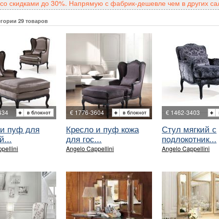
со скидками до 30%. Напрямую с фабрик-дешевле чем в других са
егории 29 товаров
434
€ 1776-3604
€ 1462-3403
 и пуф для
Кресло и пуф кожа
Стул мягкий с
й...
для гос...
подлокотник...
pellini
Angelo Cappellini
Angelo Cappellini