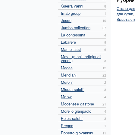
Guerra vanni
8
Столы для
Imab group
1
для кухни
,
Высота ст
Jesse
10
Jumbo collection
37
La contessina
4
Labarere
9
Mantellassi
6
Mav - (mobili artigianali
veneti)
3
Medea
12
Meridiani
22
Meroni
2
Misura salotti
3
Mo.wa
4
Modenese gastone
21
Morello gianpaolo
4
Poles salotti
3
Pregno
1
Roberto giovannini
11