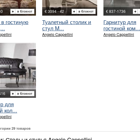
30
€ 3394 - 42
€ 837-1736
 в гостиную
Туалетный столик и
Гарнитур для
...
стул M...
гостиной ком..
pellini
Angelo Cappellini
Angelo Cappellini
416
ур для
й кол...
pellini
егории 29 товаров
: Столы и стулья Angelo Cappellini