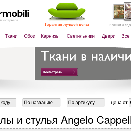
я интерьера
Гарантия лучшей цены
Блокнот с под
Ткани
Обои
Карнизы
Светильники
Двери
Все
цена от
лы и стулья Angelo Cappell