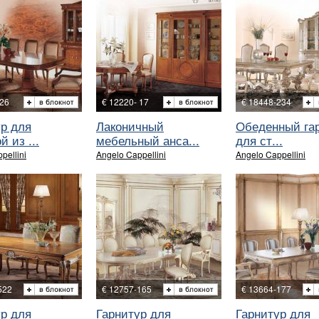
 26
€ 12220- 17
€ 18448-234
ур для
Лаконичный
Обеденный га
й из ...
мебельный анса...
для ст...
pellini
Angelo Cappellini
Angelo Cappellini
522
€ 12757-165
€ 13664-177
ур для
Гарнитур для
Гарнитур для