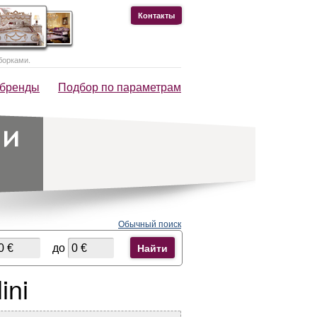
Контакты
борками.
 бренды
Подбор по параметрам
Обычный поиск
до
Найти
ini