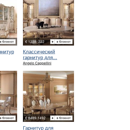
€ 1238- 222
рнитур
Классический
гарнитур для...
Angelo Cappellini
€ 8489-1492
Гарнитур для