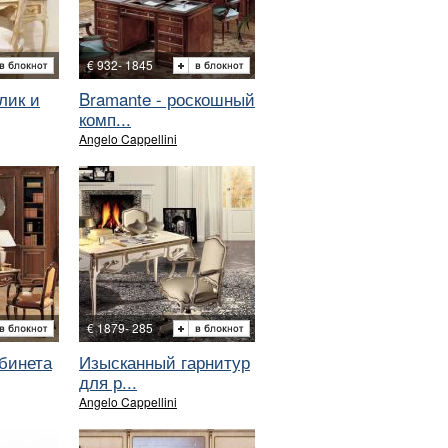
€ 932- 1845
лик и
Bramante - роскошный
комп...
Angelo Cappellini
€ 1879- 285
бинета
Изысканный гарнитур
для р...
Angelo Cappellini