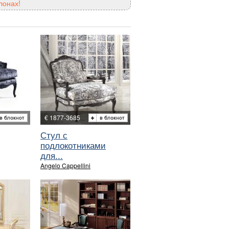
лонах!
€ 1877-3685
Стул с
подлокотниками
для...
Angelo Cappellini