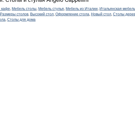
 кафе
,
Мебель столы
,
Мебель стулья
,
Мебель из Италии
,
Итальянская мебел
Размеры столов
,
Высокий стол
,
Оформление стола
,
Новый стол
,
Столы дере
ола
,
Столы для дома