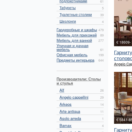
подлокотниками
61
Табуреты
5
Туалетные столики
39
Шезлонги
4
Гардеробные и шкафы
479
Мебель для прихожей
89
Мебель для ванной
277
€ 18609-
Уличная и дачная
мебель
61
Гарнит
Офисная мебель
199
столово
Предметы интерьера
644
Angelo Cap
Производители: Столы
и стулья
Alf
26
Angelo cappellini
29
Arkeos
14
Arte antiqua
11
Asolo arreda
1
€ 5841-8
Bamax
4
Гарнит