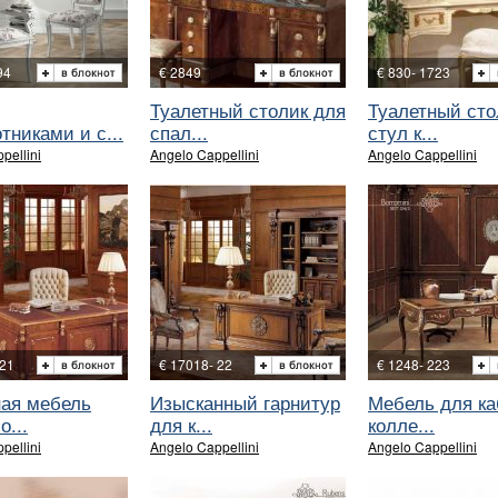
94
€ 2849
€ 830- 1723
Туалетный столик для
Туалетный сто
тниками и с...
спал...
стул к...
pellini
Angelo Cappellini
Angelo Cappellini
 21
€ 17018- 22
€ 1248- 223
ная мебель
Изысканный гарнитур
Мебель для ка
о...
для к...
колле...
pellini
Angelo Cappellini
Angelo Cappellini