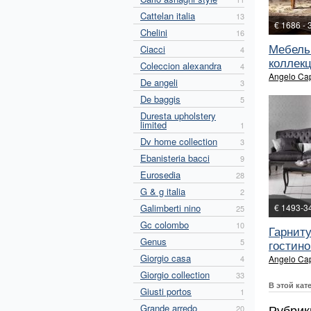
Cattelan italia
13
€ 1686 - 
Chelini
16
Мебель
Ciacci
4
коллекц
Coleccion alexandra
4
Angelo Cap
De angeli
3
De baggis
5
Duresta upholstery
limited
1
Dv home collection
3
Ebanisteria bacci
9
Eurosedia
28
G & g italia
2
Galimberti nino
€ 1493-3
25
Gc colombo
10
Гарнит
Genus
5
гостино
Giorgio casa
4
Angelo Cap
Giorgio collection
33
В этой кат
Giusti portos
1
Рубрики
Grande arredo
20