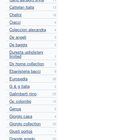
Cattelan italia
13
Chelini
16
Ciacci
4
Coleccion alexandra
4
De angeli
3
De baggis
5
Duresta upholstery
limited
1
Dv home collection
3
Ebanisteria bacci
9
Eurosedia
28
G & g italia
2
Galimberti nino
25
Gc colombo
10
Genus
5
Giorgio casa
4
Giorgio collection
33
Giusti portos
1
Grande arredo
20