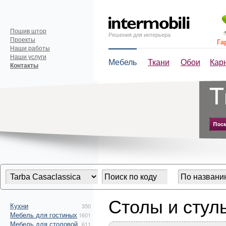
Пошив штор
Решения для интерьера
Проекты
Га
Наши работы
Наши услуги
Мебель
Ткани
Обои
Кар
Контакты
Столы и сту
Кухни
350
Мебель для гостиных
1601
Мебель для столовой
611