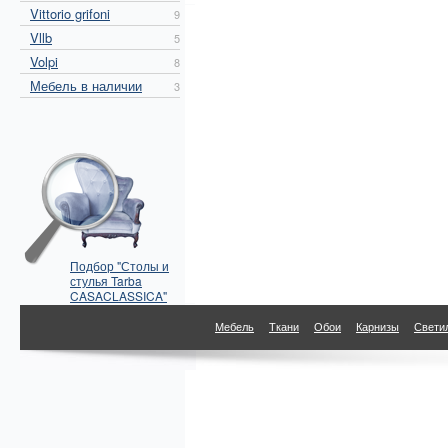
Vittorio grifoni
9
Vllb
5
Volpi
8
Мебель в наличии
3
Подбор "Столы и
стулья Tarba
CASACLASSICA"
по параметрам
Мебель
Ткани
Обои
Карнизы
Свети