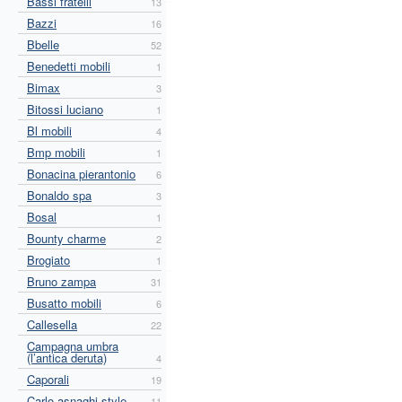
Bassi fratelli
13
Bazzi
16
Bbelle
52
Benedetti mobili
1
Bimax
3
Bitossi luciano
1
Bl mobili
4
Bmp mobili
1
Bonacina pierantonio
6
Bonaldo spa
3
Bosal
1
Bounty charme
2
Brogiato
1
Bruno zampa
31
Busatto mobili
6
Callesella
22
Campagna umbra
(l’antica deruta)
4
Caporali
19
Carlo asnaghi style
11