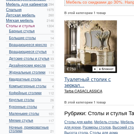
Мебель со скидками до 30%. Нап
Мебель для кабинетов
294
Спальня
1975
В этой категории 1 товар
Детская мебель
260
Мягкая мебель
2146
Столы и стулья
1304
Барные стулья
16
Большие столы
14
Вращающееся кресло
21
Вращающиеся стулья
3
Детские столы и стулья
33
Дизайнерские кресла
10
€ 750
Журнальные столики
114
Туалетный столик с
Квадратные столы
16
зеркал...
Компьютерные столы
4
Tarba CASACLASSICA
Кофейные столики
112
Круглые столы
26
В этой категории 1 товар
Кухонные столы
2
Рубрики: Столы и стулья 
Маленькие столы
101
Мягкие стулья
117
Столы для кафе
,
Мебель столы
,
Мебель
Ночные, прикроватные
для кухни
,
Размеры столов
,
Высокий сто
столики
21
Высота стола
,
Столы для дома