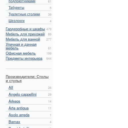
подлокотниками
61
Табуреты
5
Туалетные столики
39
Шезлонги
4
Гардеробные и шкафы
479
Мебель для прихожей
89
Мебель для ванной
277
Уличная и дачная
мебель
61
Офисная мебель
199
Предметы интерьера
644
Производители: Столы
и стулья
Alf
26
Angelo cappellini
29
Arkeos
14
Arte antiqua
11
Asolo arreda
1
Bamax
4