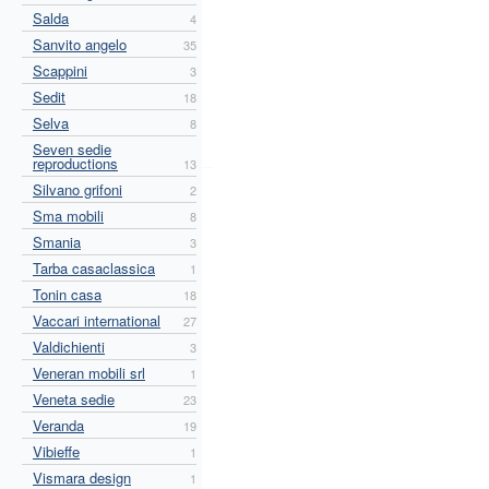
Salda
4
Sanvito angelo
35
Scappini
3
Sedit
18
Selva
8
Seven sedie
reproductions
13
Silvano grifoni
2
Sma mobili
8
Smania
3
Tarba casaclassica
1
Tonin casa
18
Vaccari international
27
Valdichienti
3
Veneran mobili srl
1
Veneta sedie
23
Veranda
19
Vibieffe
1
Vismara design
1