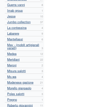
Guerra vanni
8
Imab group
1
Jesse
10
Jumbo collection
37
La contessina
4
Labarere
9
Mantellassi
6
Mav - (mobili artigianali
veneti)
3
Medea
12
Meridiani
22
Meroni
2
Misura salotti
3
Mo.wa
4
Modenese gastone
21
Morello gianpaolo
4
Poles salotti
3
Pregno
1
Roberto giovannini
11