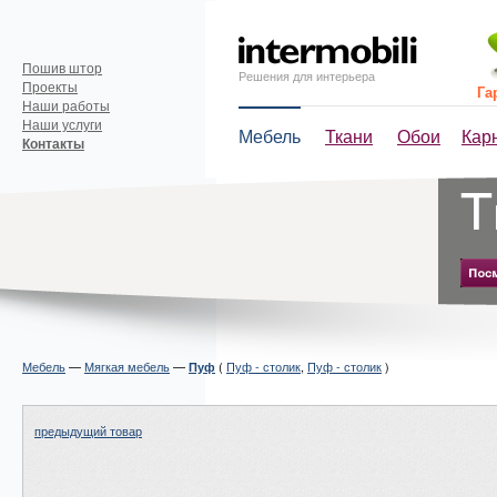
Пошив штор
Решения для интерьера
Проекты
Га
Наши работы
Наши услуги
Мебель
Ткани
Обои
Кар
Контакты
Мебель
—
Мягкая мебель
—
(
Пуф - столик
,
Пуф - столик
)
Пуф
предыдущий товар