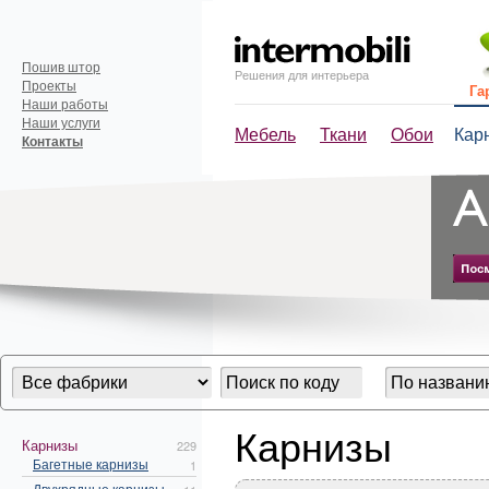
Пошив штор
Решения для интерьера
Проекты
Га
Наши работы
Наши услуги
Мебель
Ткани
Обои
Кар
Контакты
Карнизы
Карнизы
229
Багетные карнизы
1
Двухрядные карнизы