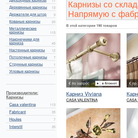
Карнизы со склад
11
Деревянные карнизы
13
Напрямую с фабр
Держатели для штор
3
Кованые карнизы
20
В этой категории 190 товаров
Металлические
карнизы
115
Наконечники для
карниза
45
Настенные карнизы
12
Потолочные карнизы
7
Струнные карнизы
1
Угловые карнизы
1
€ по запрос
€ по
Производители:
Карниз Viviana
Карн
Карнизы
CASA VALENTINA
CASA 
Casa valentina
113
Fabricant
35
Houles
7
Interstil
35