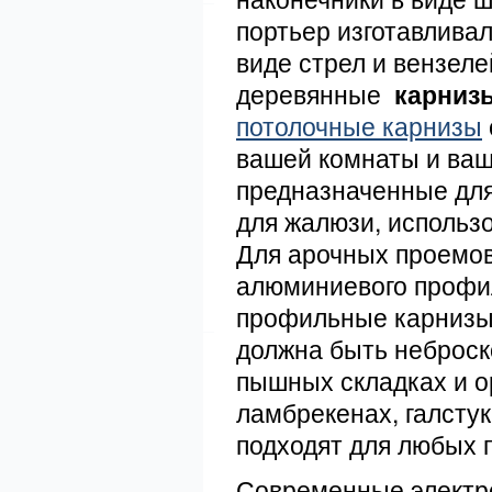
портьер изготавлива
виде стрел и вензел
деревянные
карниз
потолочные карнизы
вашей комнаты и ваш
предназначенные для
для жалюзи, использ
Для арочных проемов
алюминиевого профил
профильные карнизы,
должна быть неброско
пышных складках и о
ламбрекенах, галстук
подходят для любых
Современные электр