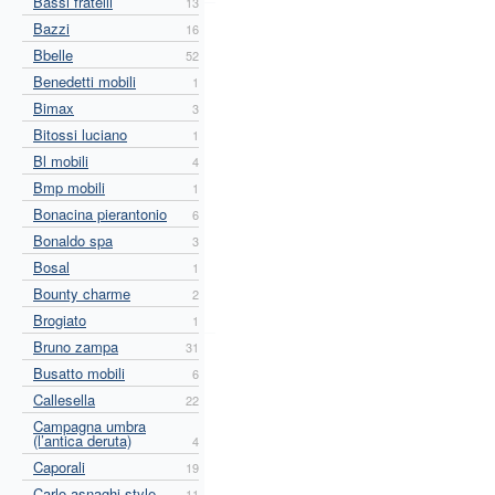
Bassi fratelli
13
Bazzi
16
Bbelle
52
Benedetti mobili
1
Bimax
3
Bitossi luciano
1
Bl mobili
4
Bmp mobili
1
Bonacina pierantonio
6
Bonaldo spa
3
Bosal
1
Bounty charme
2
Brogiato
1
Bruno zampa
31
Busatto mobili
6
Callesella
22
Campagna umbra
(l’antica deruta)
4
Caporali
19
Carlo asnaghi style
11