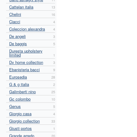
Cattelan italia
13
Chelini
16
Ciacci
4
Coleccion alexandra
4
De angeli
3
De baggis
5
Duresta upholstery
limited
1
Dv home collection
3
Ebanisteria bacci
9
Eurosedia
28
G & g italia
2
Galimberti nino
25
Gc colombo
10
Genus
5
Giorgio casa
4
Giorgio collection
33
Giusti portos
1
Grande arredo
20