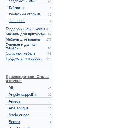
подлокотниками
61
Табуреты
5
Туалетные столики
39
Шезлонги
4
Гардеробные и шкафы
479
Мебель для прихожей
89
Мебель для ванной
277
Уличная и дачная
мебель
61
Офисная мебель
199
Предметы интерьера
644
Производители: Столы
и стулья
Alf
26
Angelo cappellini
29
Arkeos
14
Arte antiqua
11
Asolo arreda
1
Bamax
4