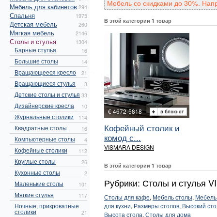
Мебель со скидками до 30%. Нап
Мебель для кабинетов
294
Спальня
1975
В этой категории 1 товар
Детская мебель
260
Мягкая мебель
2146
Столы и стулья
1304
Барные стулья
16
Большие столы
14
Вращающееся кресло
21
Вращающиеся стулья
3
Детские столы и стулья
33
Дизайнерские кресла
10
€ 4672-5818
Журнальные столики
114
Кофейный столик и
Квадратные столы
16
комод с...
Компьютерные столы
4
VISMARA DESIGN
Кофейные столики
112
Круглые столы
26
В этой категории 1 товар
Кухонные столы
2
Рубрики: Столы и стулья
Маленькие столы
101
Мягкие стулья
117
Столы для кафе
,
Мебель столы
,
Мебель
Ночные, прикроватные
для кухни
,
Размеры столов
,
Высокий сто
столики
21
Высота стола
,
Столы для дома