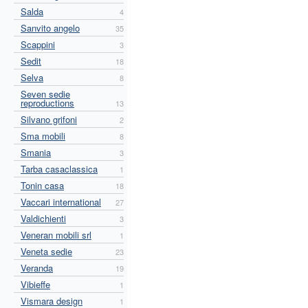
Salda
4
Sanvito angelo
35
Scappini
3
Sedit
18
Selva
8
Seven sedie
reproductions
13
Silvano grifoni
2
Sma mobili
8
Smania
3
Tarba casaclassica
1
Tonin casa
18
Vaccari international
27
Valdichienti
3
Veneran mobili srl
1
Veneta sedie
23
Veranda
19
Vibieffe
1
Vismara design
1