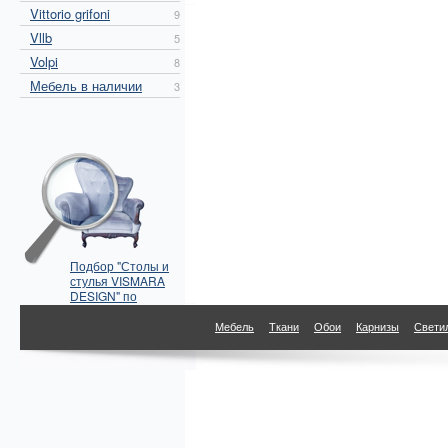
Vittorio grifoni
9
Vllb
5
Volpi
8
Мебель в наличии
3
Подбор "Столы и
стулья VISMARA
DESIGN" по
параметрам
Мебель
Ткани
Обои
Карнизы
Свети