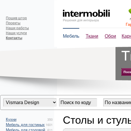
Пошив штор
Решения для интерьера
Проекты
Га
Наши работы
Наши услуги
Мебель
Ткани
Обои
Кар
Контакты
Столы и сту
Кухни
350
Мебель для гостиных
1601
Мебель для столовой
611