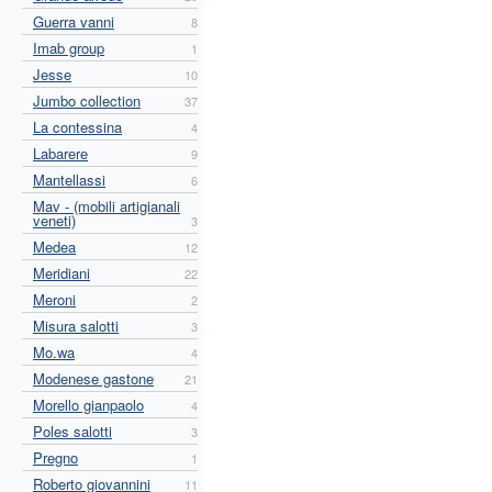
Guerra vanni
8
Imab group
1
Jesse
10
Jumbo collection
37
La contessina
4
Labarere
9
Mantellassi
6
Mav - (mobili artigianali
veneti)
3
Medea
12
Meridiani
22
Meroni
2
Misura salotti
3
Mo.wa
4
Modenese gastone
21
Morello gianpaolo
4
Poles salotti
3
Pregno
1
Roberto giovannini
11