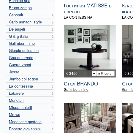
Bonaldo spa
2
Гостиная MATISSE в
Клас
Bruno zampa
9
светло...
колл
Caporali
4
LA CONTESSINA
LA CO
Carlo asnaghi style
2
De angeli
2
G & g italia
2
Galimberti nino
4
Giorgio collection
6
Grande arredo
2
Guerra vanni
2
Jesse
2
€ 3450
€ 85
Jumbo collection
2
Стол BRANDO
Сто
La contessina
3
Galimberti nino
Galimb
Labarere
2
Meridiani
4
Misura salotti
3
Mo.wa
1
Modenese gastone
7
Roberto giovannini
1