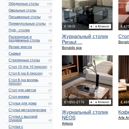
Обеденные столы
105
Овальные столы
9
Письменные столы
99
Прямоугольные столы
38
€ 1615
€ 47
Пуф - столик
19
Журнальный столик
Стол
Раскладные и
раздвижные столы
69
Penaut ...
Bonal
Релакс кресла
5
Bonaldo spa
Скамья
11
Стеклянные столы
25
Стол 10 (На 10 персон)
9
Стол 6 (на 6 персон)
18
Стол 8 (на восемь
персон)
11
Стол для цветов
27
Стол-книжка
1
€ 1850-2170
€ 49
Стулья для дома
84
Стулья металлические
7
Журнальный столик
Коф
Стулья с высокой
NEOS
Arte A
спинкой
48
Arkeos
Стулья с