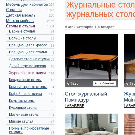
Журнальные стол
Мебель для кабинетов
294
Спальня
1975
журнальных стол
Детская мебель
260
Мягкая мебель
2146
Столы и стулья
1304
В этой категории 114 товаров
Барные стулья
16
Большие столы
14
Вращающееся кресло
21
Вращающиеся стулья
3
Детские столы и стулья
33
Дизайнерские кресла
10
Журнальные столики
114
Квадратные столы
16
€ 1820
€ 19
Компьютерные столы
4
Стол журнальный
Жур
Кофейные столики
112
Помпадур
Maint
Круглые столы
26
LABARERE
LABA
Кухонные столы
2
Маленькие столы
101
Мягкие стулья
117
Ночные, прикроватные
столики
21