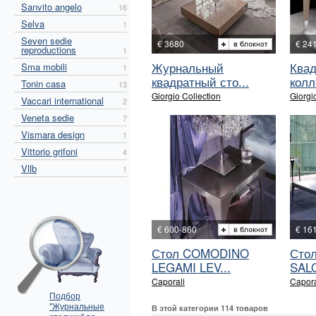
Sanvito angelo
16
Selva
1
Seven sedie
€ 3680
€ 24
reproductions
1
Журнальный
Квад
Sma mobili
1
квадратный сто...
колл.
Tonin casa
13
Giorgio Collection
Giorgi
Vaccari international
2
Veneta sedie
7
Vismara design
1
Vittorio grifoni
4
Vllb
1
€ 600-860
€ 16
Стол COMODINO
Сто
LEGAMI LEV...
SAL
Caporali
Capora
Подбор
"Журнальные
В этой категории 114 товаров