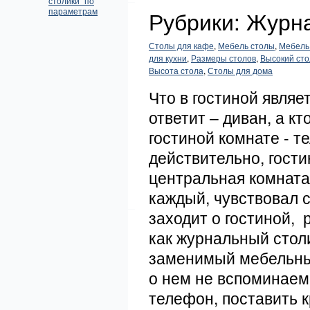
столики" по
параметрам
Рубрики: Журн
Столы для кафе
,
Мебель столы
,
Мебель
для кухни
,
Размеры столов
,
Высокий сто
Высота стола
,
Столы для дома
Что в гостиной явля
ответит – диван, а кто
гостиной комнате - т
действительно, гости
центральная комната,
каждый, чувствовал с
заходит о гостиной, 
как журнальный столи
заменимый мебельный
о нем не вспоминаем,
телефон, поставить к