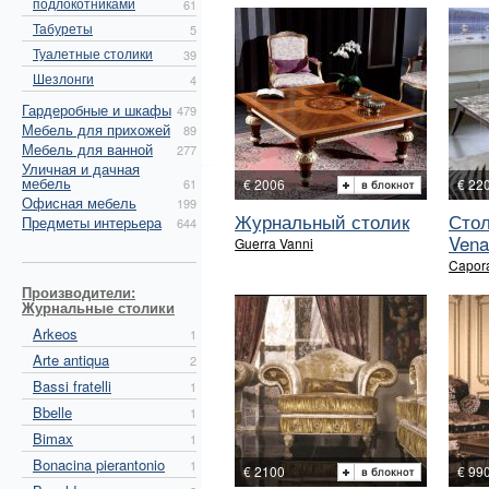
подлокотниками
61
Табуреты
5
Туалетные столики
39
Шезлонги
4
Гардеробные и шкафы
479
Мебель для прихожей
89
Мебель для ванной
277
Уличная и дачная
мебель
61
€ 2006
€ 22
Офисная мебель
199
Журнальный столик
Стол
Предметы интерьера
644
Vena
Guerra Vanni
Capora
Производители:
Журнальные столики
Arkeos
1
Arte antiqua
2
Bassi fratelli
1
Bbelle
1
Bimax
1
Bonacina pierantonio
1
€ 2100
€ 99