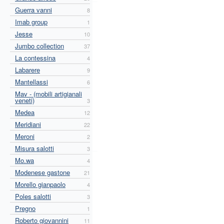
Guerra vanni
8
Imab group
1
Jesse
10
Jumbo collection
37
La contessina
4
Labarere
9
Mantellassi
6
Mav - (mobili artigianali
veneti)
3
Medea
12
Meridiani
22
Meroni
2
Misura salotti
3
Mo.wa
4
Modenese gastone
21
Morello gianpaolo
4
Poles salotti
3
Pregno
1
Roberto giovannini
11