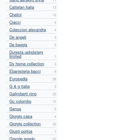
Cattelan italia
13
Chelini
16
Ciacci
4
Coleccion alexandra
4
De angeli
3
De baggis
5
Duresta upholstery
limited
1
Dv home collection
3
Ebanisteria bacci
9
Eurosedia
28
G & g italia
2
Galimberti nino
25
Gc colombo
10
Genus
5
Giorgio casa
4
Giorgio collection
33
Giusti portos
1
Grande arredo
20