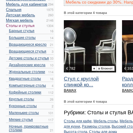
Мебель со скидками до 30%. Нап
Мебель для кабинетов
294
Спальня
1975
В этой категории 4 товара
Детская мебель
260
Мягкая мебель
2146
Столы и стулья
1304
Барные стулья
16
Большие столы
14
Вращающееся кресло
21
Вращающиеся стулья
3
Детские столы и стулья
33
Дизайнерские кресла
10
€ 782
€ 35
Журнальные столики
114
Стул с круглой
Разд
Квадратные столы
16
спинкой ко...
колл
Компьютерные столы
4
BAMAX
BAMA
Кофейные столики
112
Круглые столы
26
В этой категории 4 товара
Кухонные столы
2
Рубрики: Столы и стулья 
Маленькие столы
101
Мягкие стулья
117
Столы для кафе
,
Мебель столы
,
Мебель
Ночные, прикроватные
для кухни
,
Размеры столов
,
Высокий сто
столики
21
Высота стола
,
Столы для дома