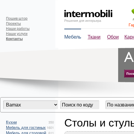
Пошив штор
Решения для интерьера
Проекты
Га
Наши работы
Наши услуги
Мебель
Ткани
Обои
Кар
Контакты
Столы и сту
Кухни
350
Мебель для гостиных
1601
Мебель для столовой
611