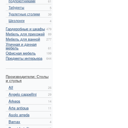
подлокотниками
61
Табуреты
5
Туалетные столики
39
Шезлонги
4
Гардеробные и шкафы
479
Мебель для прихожей
89
Мебель для ванной
277
Уличная и дачная
мебель
61
Офисная мебель
199
Предметы интерьера
644
Производители: Столы
и стулья
Alf
26
Angelo cappellini
29
Arkeos
14
Arte antiqua
11
Asolo arreda
1
Bamax
4