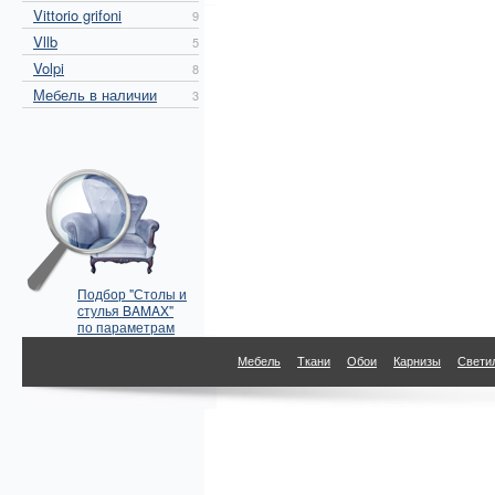
Vittorio grifoni
9
Vllb
5
Volpi
8
Мебель в наличии
3
Подбор "Столы и
стулья BAMAX"
по параметрам
Мебель
Ткани
Обои
Карнизы
Свети