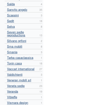
Salda
4
Sanvito angelo
35
Scappini
3
Sedit
18
Selva
8
Seven sedie
reproductions
13
Silvano grifoni
2
Sma mobili
8
Smania
3
Tarba casaclassica
1
Tonin casa
18
Vaccari international
27
Valdichienti
3
Veneran mobili srl
1
Veneta sedie
23
Veranda
19
Vibieffe
1
Vismara design
1