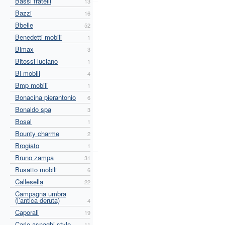
Bassi fratelli
13
Bazzi
16
Bbelle
52
Benedetti mobili
1
Bimax
3
Bitossi luciano
1
Bl mobili
4
Bmp mobili
1
Bonacina pierantonio
6
Bonaldo spa
3
Bosal
1
Bounty charme
2
Brogiato
1
Bruno zampa
31
Busatto mobili
6
Callesella
22
Campagna umbra
(l’antica deruta)
4
Caporali
19
Carlo asnaghi style
11