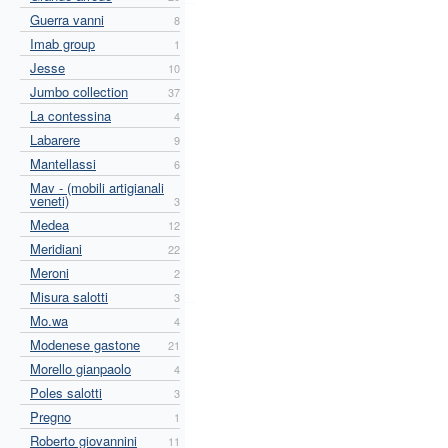
Guerra vanni
8
Imab group
1
Jesse
10
Jumbo collection
37
La contessina
4
Labarere
9
Mantellassi
6
Mav - (mobili artigianali
veneti)
3
Medea
12
Meridiani
22
Meroni
2
Misura salotti
3
Mo.wa
4
Modenese gastone
21
Morello gianpaolo
4
Poles salotti
3
Pregno
1
Roberto giovannini
11