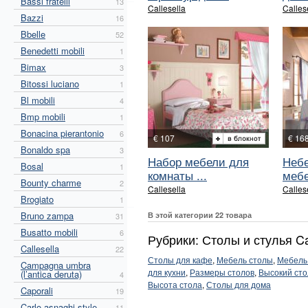
Bassi fratelli
13
Callesella
Calles
Bazzi
16
Bbelle
52
Benedetti mobili
1
Bimax
3
Bitossi luciano
1
Bl mobili
4
Bmp mobili
1
Bonacina pierantonio
6
€ 107
€ 16
Bonaldo spa
3
Набор мебели для
Неб
Bosal
1
комнаты ...
мебе
Bounty charme
2
Callesella
Calles
Brogiato
1
Bruno zampa
В этой категории 22 товара
31
Busatto mobili
6
Рубрики: Столы и стулья Cal
Callesella
22
Столы для кафе
,
Мебель столы
,
Мебель
Campagna umbra
для кухни
,
Размеры столов
,
Высокий сто
(l’antica deruta)
4
Высота стола
,
Столы для дома
Caporali
19
Carlo asnaghi style
11