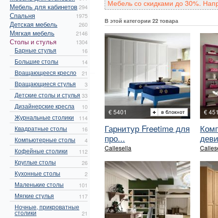
Мебель со скидками до 30%. Нап
Мебель для кабинетов
294
Спальня
1975
В этой категории 22 товара
Детская мебель
260
Мягкая мебель
2146
Столы и стулья
1304
Барные стулья
16
Большие столы
14
Вращающееся кресло
21
Вращающиеся стулья
3
Детские столы и стулья
33
Дизайнерские кресла
10
€ 5401
€ 45
Журнальные столики
114
Гарнитур Freetime для
Комп
Квадратные столы
16
про...
деви
Компьютерные столы
4
Callesella
Calles
Кофейные столики
112
Круглые столы
26
Кухонные столы
2
Маленькие столы
101
Мягкие стулья
117
Ночные, прикроватные
столики
21