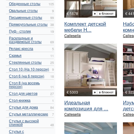
Обеденные столы
105
Овальные столы
9
€ 5878
€ 44
Письменные столы
99
Комплект детской
Набо
Прямоугольные столы
38
мебели H...
комн
Пуф - столик
19
Callesella
Calles
Раскладные и
раздвижные столы
69
Релакс кресла
5
Скамья
11
Стеклянные столы
25
Стол 10 (На 10 персон)
9
Стол 6 (на 6 персон)
18
Стол 8 (на восемь
персон)
11
€ 5303
€ 32
Стол для цветов
27
Стол-книжка
1
Идеальная
Изу
Стулья для дома
композиция для ...
детс
84
Стулья металлические
Callesella
Calles
7
Стулья с высокой
спинкой
48
Стулья с