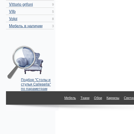
Vittorio grifoni
9
Vllb
5
Volpi
8
Мебель в наличии
3
Подбор "Столы и
стулья Callesella"
по параметрам
Мебель
Ткани
Обои
Карнизы
Свети