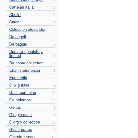
Cattelan italia
13
Chelini
16
Ciacci
4
Coleccion alexandra
4
De angeli
3
De baggis
5
Duresta upholstery
limited
1
Dv home collection
3
Ebanisteria bacci
9
Eurosedia
28
G & g italia
2
Galimberti nino
25
Gc colombo
10
Genus
5
Giorgio casa
4
Giorgio collection
33
Giusti portos
1
Grande arredo
20