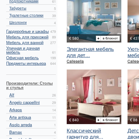
подлокотниками
61
Табуреты
5
Туалетные столики
39
Шезлонги
4
Гардеробные и шкафы
479
Мебель для прихожей
89
€ 580
€ 43
Мебель для ванной
277
Элегантная мебель
Уютн
Уличная и дачная
мебель
61
для дет...
мебе
Офисная мебель
199
Callesella
Calles
Предметы интерьера
644
Производители: Столы
и стулья
Alf
26
Angelo cappellini
29
Arkeos
14
Arte antiqua
11
€ 840
€ 88
Asolo arreda
1
Классический
Детс
Bamax
4
гарнитур для...
двои