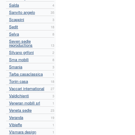
Salda
4
Sanvito angelo
35
Scappini
3
Sedit
18
Selva
8
Seven sedie
reproductions
13
Silvano grifoni
2
Sma mobili
8
Smania
3
Tarba casaclassica
1
Tonin casa
18
Vaccari international
27
Valdichienti
3
Veneran mobili srl
1
Veneta sedie
23
Veranda
19
Vibieffe
1
Vismara design
1