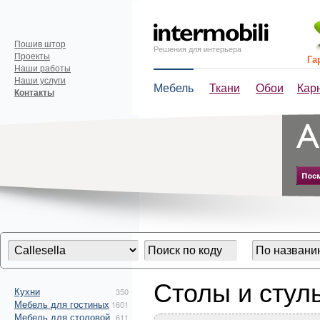
Пошив штор
Решения для интерьера
Проекты
Га
Наши работы
Наши услуги
Мебель
Ткани
Обои
Кар
Контакты
Столы и стуль
Кухни
350
Мебель для гостиных
1601
Мебель для столовой
611