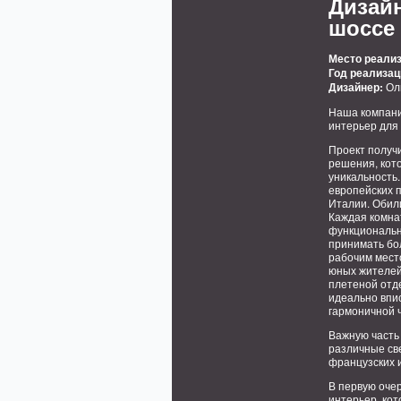
Дизай
шоссе
Место реализ
Год реализац
Дизайнер:
Ол
Наша компани
интерьер для 
Проект получ
решения, кот
уникальность.
европейских 
Италии. Обил
Каждая комна
функциональн
принимать бо
рабочим место
юных жителей
плетеной отд
идеально впис
гармоничной 
Важную часть
различные св
французских 
В первую оче
интерьер, кот