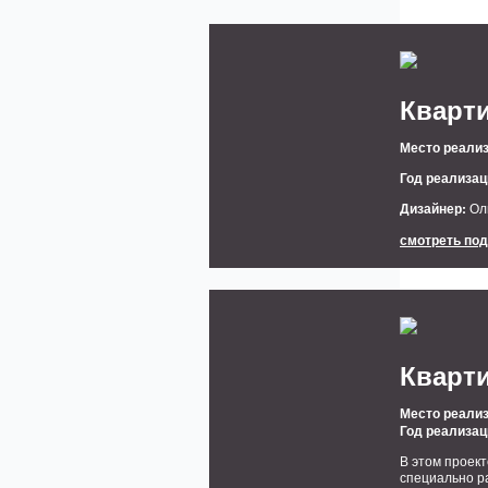
Кварти
Место реализ
Год реализац
Дизайнер:
Ол
смотреть по
Кварти
Место реализ
Год реализац
В этом проек
специально р