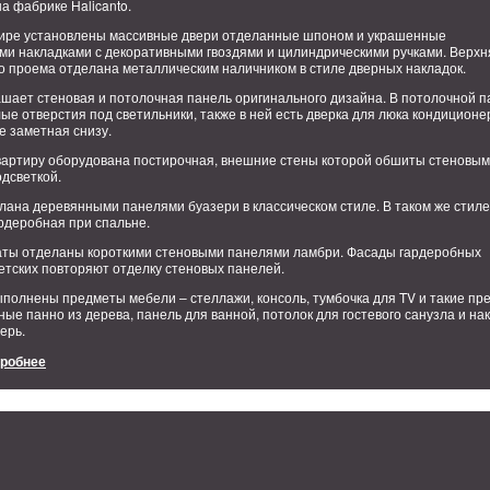
а фабрике Halicanto.
тире установлены массивные двери отделанные шпоном и украшенные
ми накладками с декоративными гвоздями и цилиндрическими ручками. Верхн
го проема отделана металлическим наличником в стиле дверных накладок.
ашает стеновая и потолочная панель оригинального дизайна. В потолочной 
ые отверстия под светильники, также в ней есть дверка для люка кондиционе
е заметная снизу.
квартиру оборудована постирочная, внешние стены которой обшиты стеновы
дсветкой.
лана деревянными панелями буазери в классическом стиле. В таком же стиле
рдеробная при спальне.
аты отделаны короткими стеновыми панелями ламбри. Фасады гардеробных
етских повторяют отделку стеновых панелей.
ыполнены предметы мебели – стеллажи, консоль, тумбочка для TV и такие п
ные панно из дерева, панель для ванной, потолок для гостевого санузла и на
ерь.
дробнее