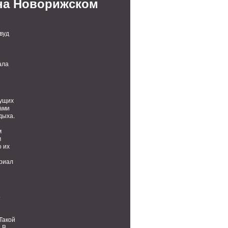
 на Новорижском
вуд
ала
дущих
ами
дыха.
м
м
о их
ериал
т
Такой
 В