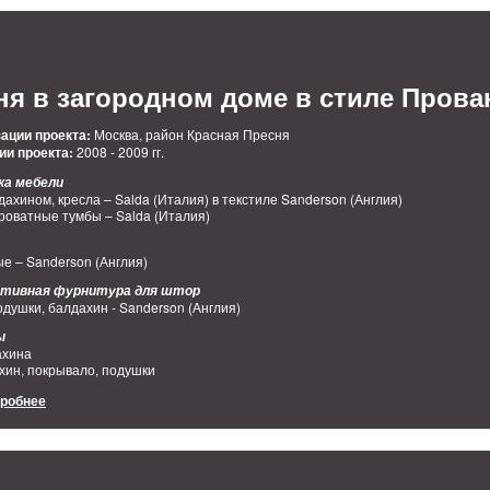
я в загородном доме в стиле Прова
ации проекта:
Москва, район Красная Пресня
ии проекта:
2008 - 2009 гг.
ка мебели
дахином, кресла – Salda (Италия) в текстиле Sanderson (Англия)
роватные тумбы – Salda (Италия)
е – Sanderson (Англия)
ративная фурнитура для штор
душки, балдахин - Sanderson (Англия)
ы
ахина
хин, покрывало, подушки
дробнее