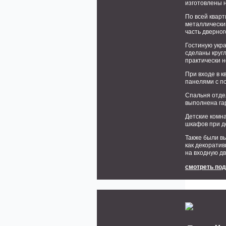
изготовлены н
По всей квар
металлически
часть дверно
Гостиную укр
сделаны кругл
практически н
При входе в 
панелями с по
Спальня отде
выполнена га
Детские комн
шкафов при д
Также были в
как декоратив
на входную дв
смотреть по