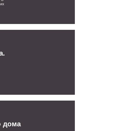
оих
а.
о дома