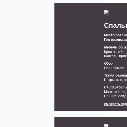
Спальн
Место реализ
Год реализац
Мебель, обив
Кровать с бал
Консоль, прик
Обои
Обои бумажны
Ткани, деко
Покрывало, по
Наши работ
Монтаж балд
Пошив: балда
смотреть по