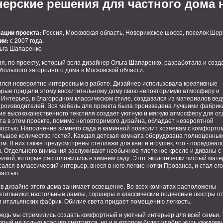
нерские решения для частного дома
ации проекта:
Россия, Московская область, Новорижское шоссе, поселок Шер
ии:
с 2007 года.
ьга Шапаренко
я, по проекту, который вела дизайнер Ольга Шапаренко, разработала и созд
большого загородного дома в Московской области.
ился невероятно интересным в работе. Дизайнер использовала креативные
орые придали этому восхитительному дому свою неповторимую атмосферу и
 Интерьер, в благородном классическом стиле, создавался из материалов ве
производителей. Вся мебель для проекта была произведена лучшими фабрик
ие высококачественного текстиля создает уютную и мягкую атмосферу для от
та в этом проекте, помимо неповторимого дизайна, обладает невероятной
остью. Наполнение зимнего сада и каминной позволит хозяевам с комфорто
льшое количество гостей. Каждая детская комната оборудована полноценны
м. В них также предусмотрены стеллажи для книг и игрушек, что - порадовал
. Отдельного внимания заслуживают необычное плетеное кресло и диваны с
елкой, которые расположились в зимнем саду. Этот экологически чистый мат
ался в классический интерьер, внеся в него легкие нотки Прованса, и стал его
частью.
 в дизайне этого дома занимает освещение. Во всех комнатах расположены
етильники: настольные лампы, торшеры и классические подвесные люстры о
и итальянских фабрик. Обилие света придает помещению легкость.
редь мы стремились создать комфортный и уютный интерьер для всей семьи. 
орый не только красиво смотрится, но и в котором будет удобно жить каждому.