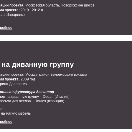
ации проекта:
Московская область, Новорижское шоссе
ии проекта:
2010 - 2012 гг.
ьга Шапаренко
дробнее
 на диванную группу
ации проекта:
Москва, район Белорусского вокзала
ии проекта:
2009 год
рина Доросевич
ративная фурнитура для штор
лов на диванную группу – Dedar (Италия)
 тесьма для чехлов – Houles (Франция)
ы
 на мягкую мебель
дробнее