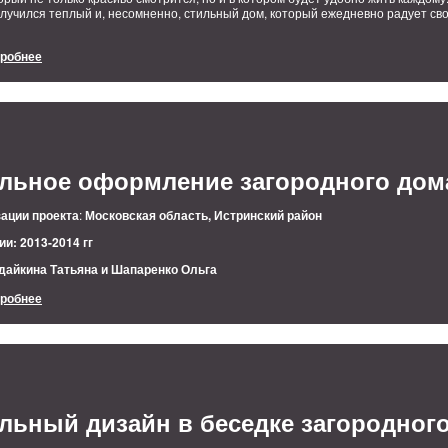
олучился теплый и, несомненно, стильный дом, который ежедневно радует св
дробнее
ильное оформление загородного дом
ации проекта
:
Московская область, Истринский район
и: 2013-2014 гг
дайкина Татьяна и Шапаренко Ольга
дробнее
льный дизайн в беседке загородног