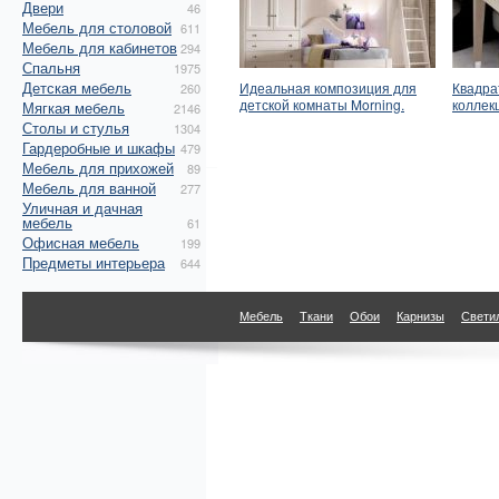
Двери
46
Мебель для столовой
611
Мебель для кабинетов
294
Спальня
1975
Детская мебель
Идеальная композиция для
Квадра
260
детской комнаты Morning.
коллек
Мягкая мебель
2146
Столы и стулья
1304
Гардеробные и шкафы
479
Мебель для прихожей
89
Мебель для ванной
277
Уличная и дачная
мебель
61
Офисная мебель
199
Предметы интерьера
644
Мебель
Ткани
Обои
Карнизы
Свети