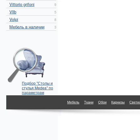
Vittorio grifoni
9
Vllb
5
Volpi
8
Мебель в наличии
3
Подбор "Столы и
стулья Medea" по
параметрам
Мебель
Ткани
Обои
Карнизы
Свети