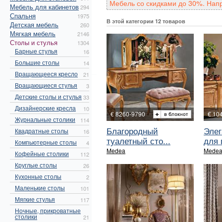
Мебель со скидками до 30%. Нап
Мебель для кабинетов
294
Спальня
1975
В этой категории 12 товаров
Детская мебель
260
Мягкая мебель
2146
Столы и стулья
1304
Барные стулья
16
Большие столы
14
Вращающееся кресло
21
Вращающиеся стулья
3
Детские столы и стулья
33
Дизайнерские кресла
10
€ 8260-9790
€ 10
Журнальные столики
114
Благородный
Элег
Квадратные столы
16
туалетный сто...
для г
Компьютерные столы
4
Medea
Mede
Кофейные столики
112
Круглые столы
26
Кухонные столы
2
Маленькие столы
101
Мягкие стулья
117
Ночные, прикроватные
столики
21