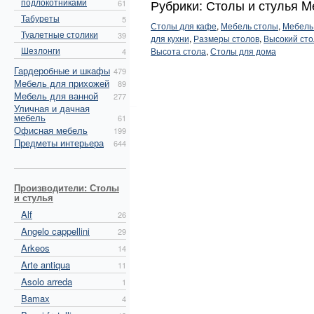
подлокотниками
Рубрики: Столы и стулья M
61
Табуреты
5
Столы для кафе
,
Мебель столы
,
Мебель
Туалетные столики
39
для кухни
,
Размеры столов
,
Высокий сто
Шезлонги
Высота стола
,
Столы для дома
4
Гардеробные и шкафы
479
Мебель для прихожей
89
Мебель для ванной
277
Уличная и дачная
мебель
61
Офисная мебель
199
Предметы интерьера
644
Производители: Столы
и стулья
Alf
26
Angelo cappellini
29
Arkeos
14
Arte antiqua
11
Asolo arreda
1
Bamax
4