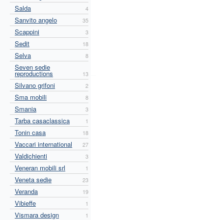
Salda
4
Sanvito angelo
35
Scappini
3
Sedit
18
Selva
8
Seven sedie
reproductions
13
Silvano grifoni
2
Sma mobili
8
Smania
3
Tarba casaclassica
1
Tonin casa
18
Vaccari international
27
Valdichienti
3
Veneran mobili srl
1
Veneta sedie
23
Veranda
19
Vibieffe
1
Vismara design
1