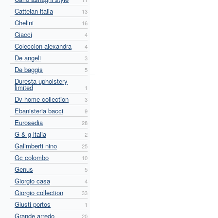
Cattelan italia
13
Chelini
16
Ciacci
4
Coleccion alexandra
4
De angeli
3
De baggis
5
Duresta upholstery
limited
1
Dv home collection
3
Ebanisteria bacci
9
Eurosedia
28
G & g italia
2
Galimberti nino
25
Gc colombo
10
Genus
5
Giorgio casa
4
Giorgio collection
33
Giusti portos
1
Grande arredo
20