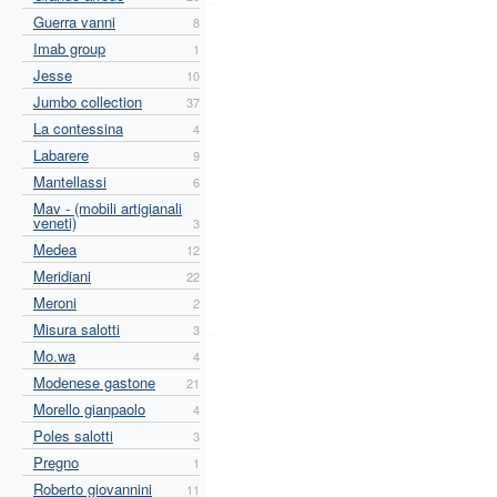
Guerra vanni
8
Imab group
1
Jesse
10
Jumbo collection
37
La contessina
4
Labarere
9
Mantellassi
6
Mav - (mobili artigianali
veneti)
3
Medea
12
Meridiani
22
Meroni
2
Misura salotti
3
Mo.wa
4
Modenese gastone
21
Morello gianpaolo
4
Poles salotti
3
Pregno
1
Roberto giovannini
11