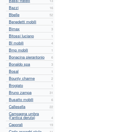
Bassi fratelli
13
Bazzi
16
Bbelle
52
Benedetti mobili
1
Bimax
3
Bitossi luciano
1
Bl mobili
4
Bmp mobili
1
Bonacina pierantonio
6
Bonaldo spa
3
Bosal
1
Bounty charme
2
Brogiato
1
Bruno zampa
31
Busatto mobili
6
Callesella
22
Campagna umbra
(l’antica deruta)
4
Caporali
19
Carlo asnaghi style
11