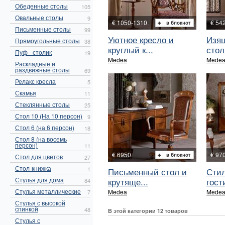
Обеденные столы
105
Овальные столы
9
€ 1050-1310
€ 54
Письменные столы
99
Уютное кресло и
Изя
Прямоугольные столы
38
круглый к...
столи
Пуф - столик
19
Medea
Mede
Раскладные и
раздвижные столы
69
Релакс кресла
5
Скамья
11
Стеклянные столы
25
Стол 10 (На 10 персон)
9
Стол 6 (на 6 персон)
18
Стол 8 (на восемь
персон)
11
€ 6950
€ 97
Стол для цветов
27
Стол-книжка
1
Письменный стол и
Стил
Стулья для дома
крутяще...
гости
84
Стулья металлические
Medea
Mede
7
Стулья с высокой
спинкой
48
В этой категории 12 товаров
Стулья с