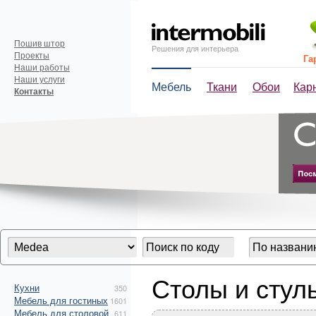
Пошив штор
Решения для интерьера
Проекты
Га
Наши работы
Наши услуги
Мебель
Ткани
Обои
Кар
Контакты
Столы и стул
Кухни
350
Мебель для гостиных
1601
Мебель для столовой
611