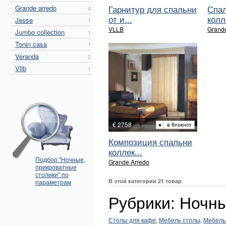
Гарнитур для спальни
Спал
Grande arredo
4
от и...
колл
Jesse
1
VLLB
Grand
Jumbo collection
1
Tonin casa
1
Veranda
2
Vllb
1
€ 2758
Композиция спальни
коллек...
Подбор "Ночные,
Grande Arredo
прикроватные
столики" по
В этой категории 21 товар
параметрам
Рубрики: Ночны
Столы для кафе
,
Мебель столы
,
Мебель