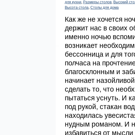
для кухни
,
Размеры столов
,
Высокий сто
Высота стола
,
Столы для дома
Как же не хочется но
держит нас в своих о
именно ночью вспомин
возникает необходим
бессонница и для тог
полчаса на прочтение
благосклонным и заб
начинает назойливой 
сделать то, что необ
пытаться уснуть. И к
под рукой, стакан во
находилась увесиста
нудным романом. И ну
избавиться от мысли 