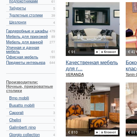
подлокотниками
61
Табуреты
5
Туалетные столики
39
Шезлонги
4
Гардеробные и шкафы
479
Мебель для прихожей
89
Мебель для ванной
277
Уличная и дачная
мебель
61
€ 91
€ 43
Офисная мебель
199
Качественная мебель
Боко
Предметы интерьера
644
для г...
клас
VERANDA
Tonin
Производители:
Ночные, прикроватные
столики
Bmp mobili
1
Busatto mobili
1
Caporali
3
Chelini
1
Galimberti nino
1
€ 810
€ 88
Giorgio collection
4