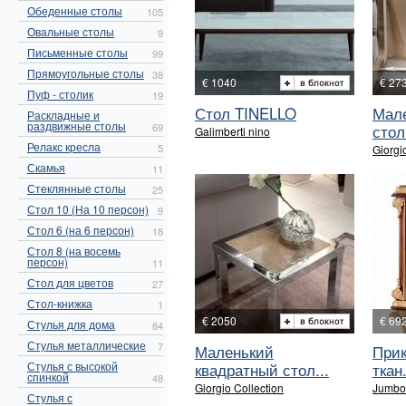
Обеденные столы
105
Овальные столы
9
Письменные столы
99
Прямоугольные столы
38
€ 1040
€ 27
Пуф - столик
19
Стол TINELLO
Мале
Раскладные и
раздвижные столы
69
стол
Galimberti nino
Релакс кресла
5
Giorgi
Скамья
11
Стеклянные столы
25
Стол 10 (На 10 персон)
9
Стол 6 (на 6 персон)
18
Стол 8 (на восемь
персон)
11
Стол для цветов
27
Стол-книжка
1
€ 2050
€ 69
Стулья для дома
84
Стулья металлические
7
Маленький
Прик
Стулья с высокой
квадратный стол...
ткан.
спинкой
48
Giorgio Collection
Jumbo 
Стулья с