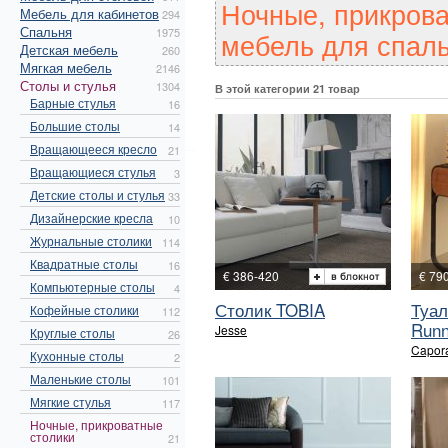
Ночные, прикрова
Мебель для кабинетов
294
Спальня
1975
мебель для спаль
Детская мебель
260
Мягкая мебель
2146
Столы и стулья
1304
В этой категории 21 товар
Барные стулья
16
Большие столы
14
Вращающееся кресло
21
Вращающиеся стулья
3
Детские столы и стулья
33
Дизайнерские кресла
10
Журнальные столики
114
Квадратные столы
16
€ 386-420
€ 79
Компьютерные столы
4
Столик TOBIA
Туал
Кофейные столики
112
Runn
Jesse
Круглые столы
26
Capora
Кухонные столы
2
Маленькие столы
101
Мягкие стулья
117
Ночные, прикроватные
столики
21