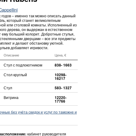
appellini
 годов – именно так можно описать данный
ль, который станет великолепным
ной или столовой комнаты. Исполненный из
ного дерева, он выдержан в естественном
т ему больший колорит. Добротные стулья,
 стеклянными дверцами – все эти предметы
мплект и делают обстановку уютной.
ульев добавляет игривости.
Описание
Цена, €
Стул с подлокотником
838- 1663
Стол круглый
10298-
16217
Стул
583- 1327
Витрина
12220-
17766
ные без учёта скидок и услуг по таможне и
расположение:
кабинет руководителя