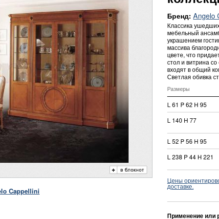
Angelo C
Бренд:
Классика ушедших
мебельный ансамб
украшением гости
массива благород
цвете, что придае
стол и витрина со
входят в общий ко
Светлая обивка ст
Размеры
L 61 P 62 H 95
L 140 H 77
L 52 P 56 H 95
L 238 P 44 H 221
Цены ориентировоч
доставке.
o Cappellini
Применение или 