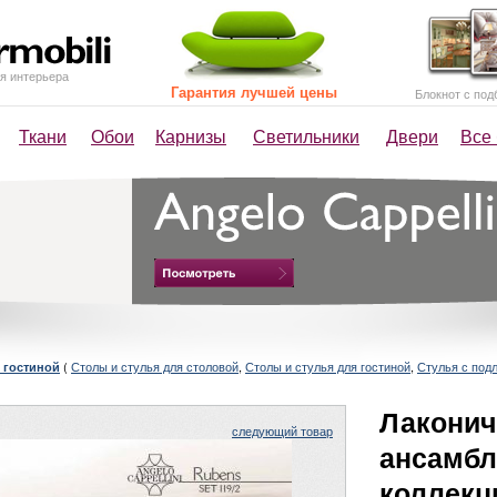
я интерьера
Гарантия лучшей цены
Блокнот с под
Ткани
Обои
Карнизы
Светильники
Двери
Все
(
Столы и стулья для столовой
,
Столы и стулья для гостиной
,
Стулья с под
 гостиной
Лакони
следующий товар
ансамбл
коллекц