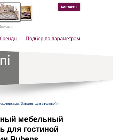
Контакты
борками.
 бренды
Подбор по параметрам
локотниками
,
Витрины для столовой
)
чный мебельный
ь для гостиной
ии Rubens