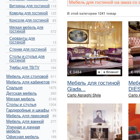
Мебель для гостиной на заказ со
Витрины для гостиной
119
Комоды для гостиной
125
В этой категории 1241 товар
Консоли для гостиной
83
Мягкая мебель для
гостиной
572
Серванты для
гостиной
13
Стенки для гостиной
202
Столы и стулья для
гостиной
270
Тумбы для ТВ/TV
184
€ 3484
€ 19
Мебель для столовой
611
Мебель для гостиной
Мебе
Мебель для кабинетов
294
Спальня
Giada...
DIESI
1975
Детская мебель
260
Carlo Asnaghi Style
Carlo 
Мягкая мебель
2146
Столы и стулья
1304
Гардеробные и шкафы
479
Мебель для прихожей
89
Мебель для ванной
277
Уличная и дачная
мебель
61
Офисная мебель
199