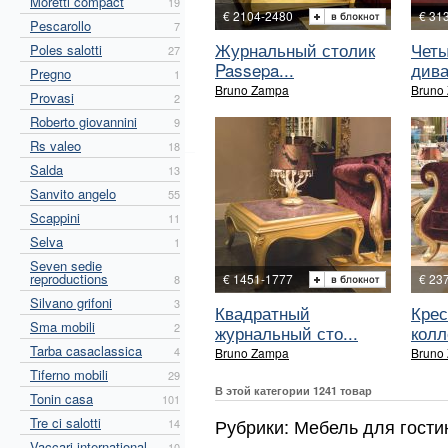
Moretti compact
19
€ 2104-2480
€ 31
Pescarollo
7
Журнальный столик
Чет
Poles salotti
27
Passepa...
дива
Pregno
1
Bruno Zampa
Bruno
Provasi
2
Roberto giovannini
9
Rs valeo
18
Salda
13
Sanvito angelo
55
Scappini
11
Selva
1
Seven sedie
reproductions
€ 1451-1777
€ 23
8
Silvano grifoni
3
Квадратный
Крес
Sma mobili
2
журнальный сто...
колл
Tarba casaclassica
4
Bruno Zampa
Bruno
Tiferno mobili
29
В этой категории 1241 товар
Tonin casa
101
Tre ci salotti
Рубрики: Мебель для гост
14
Vaccari international
10