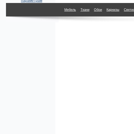
параметрам
Мебель
Ткани
Обои
Карнизы
Свети