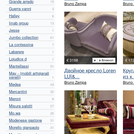
Grande arredo
15
Bruno Zampa
Bruno
Guerra vanni
3
Halley
6
Imab group
13
Jesse
1
Jumbo collection
61
La contessina
7
Labarere
1
Loiudice d
1
€ 3198
€ 17
Mantellassi
51
Двойное кресло Loren
Круг
Mav - (mobili artigianali
LUI&...
из к.
veneti)
1
Bruno Zampa
Bruno
Medea
43
Mercantini
30
Meroni
8
Misura salotti
27
Mo.wa
26
Modenese gastone
31
Morello gianpaolo
31