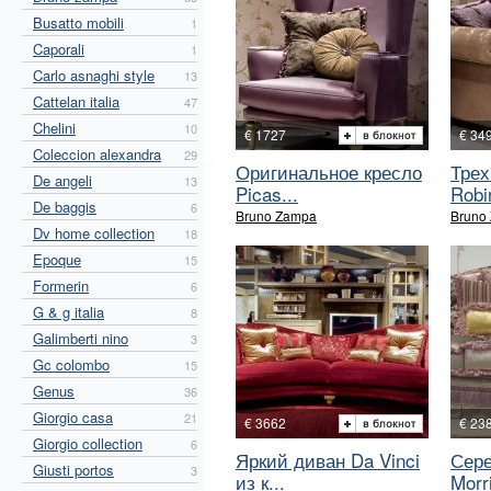
Busatto mobili
1
Caporali
1
Carlo asnaghi style
13
Cattelan italia
47
Chelini
10
€ 1727
€ 34
Coleccion alexandra
29
Оригинальное кресло
Трех
De angeli
13
Picas...
Robin
De baggis
6
Bruno Zampa
Bruno
Dv home collection
18
Epoque
15
Formerin
6
G & g italia
8
Galimberti nino
3
Gc colombo
15
Genus
36
Giorgio casa
21
€ 3662
€ 23
Giorgio collection
6
Яркий диван Da Vinci
Сер
Giusti portos
3
из к...
Morri