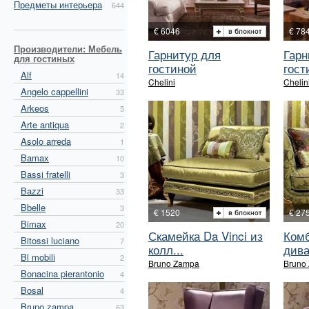
Предметы интерьера
644
€ 6046
€ 78
Производители: Мебель
Гарнитур для
Гарн
для гостиных
гостиной
гост
Alf
14
Chelini
Chelin
Angelo cappellini
33
Arkeos
5
Arte antiqua
2
Asolo arreda
1
Bamax
10
Bassi fratelli
3
Bazzi
33
Bbelle
3
€ 1520
€ 27
Bimax
20
Скамейка Da Vinci из
Ком
Bitossi luciano
7
колл...
дива
Bl mobili
2
Bruno Zampa
Bruno
Bonacina pierantonio
4
Bosal
4
Bruno zampa
63