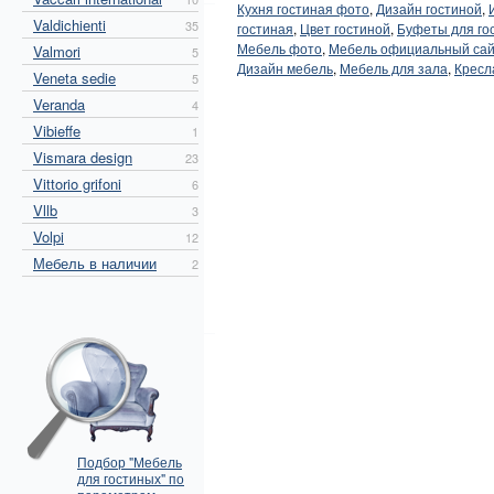
Кухня гостиная фото
,
Дизайн гостиной
,
Valdichienti
35
гостиная
,
Цвет гостиной
,
Буфеты для го
Мебель фото
,
Мебель официальный са
Valmori
5
Дизайн мебель
,
Мебель для зала
,
Кресл
Veneta sedie
5
Veranda
4
Vibieffe
1
Vismara design
23
Vittorio grifoni
6
Vllb
3
Volpi
12
Мебель в наличии
2
Подбор "Мебель
для гостиных" по