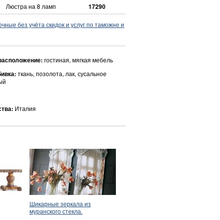
Люстра на 8 ламп
17290
ные без учёта скидок и услуг по таможне и
расположение:
гостиная, мягкая мебель
бивка:
ткань, позолота, лак, сусальное
ый
ства:
Италия
Шикарные зеркала из
муранского стекла.