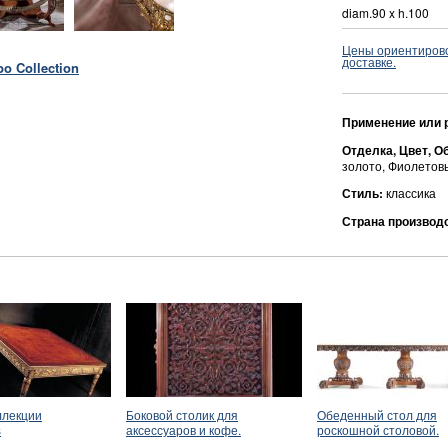
diam.90 x h.100
Цены ориентировоч
доставке.
o Collection
Применение или 
Отделка, Цвет, О
золото, Фиолетов
Стиль:
классика
Страна производ
ллекции
Боковой столик для
Обеденный стол для
s
аксессуаров и кофе.
роскошной столовой.