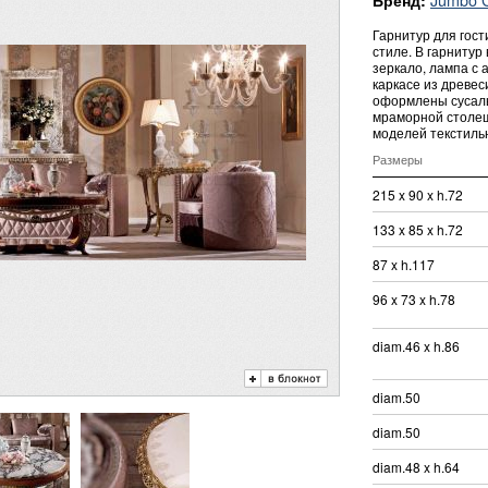
Бренд:
Гарнитур для гос
стиле. В гарнитур 
зеркало, лампа с
каркасе из древе
оформлены сусаль
мраморной столе
моделей текстиль
Размеры
215 x 90 x h.72
133 x 85 x h.72
87 x h.117
96 x 73 x h.78
diam.46 x h.86
diam.50
diam.50
diam.48 x h.64