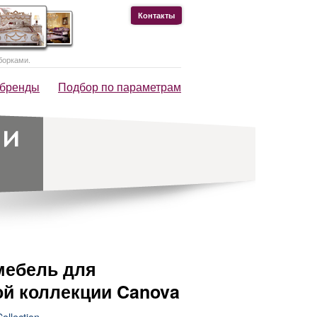
Контакты
борками.
 бренды
Подбор по параметрам
мебель для
ой коллекции Canova
ollection