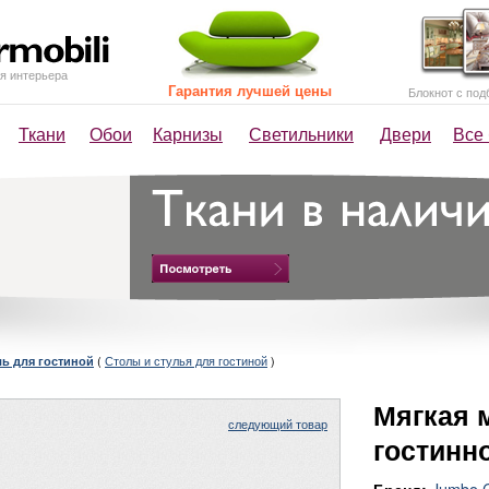
я интерьера
Гарантия лучшей цены
Блокнот с под
Ткани
Обои
Карнизы
Светильники
Двери
Все
(
Столы и стулья для гостиной
)
ль для гостиной
Мягкая 
следующий товар
гостинн
Jumbo C