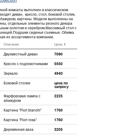
тиной комнаты выполнен в классическом
входят диван, кресло, стол, боковой столик,
 абажуром, картины. Модели выполнены на
сины, отдельные элементы резного декора
ным золотом и серебром.Массивный стол с
шницей.Подушки сиденья съемные. Обивка
ная из ассортимента компании.
Описание
Цена, €
Двухместный диван
7090
Кресло с подлокотниками
5550
Зеркало
4940
Боковой столик
цена по
запросу
Фарфоровая лампа с
2225
абажуром
Картина “Fiori bianchi”
1760
Картина “Fiori rosa”
1760
Деревянная ваза
3205