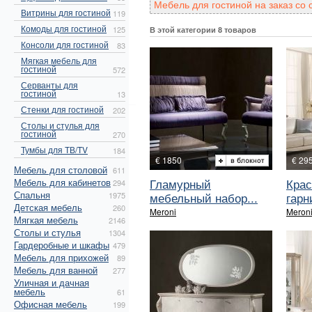
Мебель для гостиной на заказ со
Витрины для гостиной
119
Комоды для гостиной
125
В этой категории 8 товаров
Консоли для гостиной
83
Мягкая мебель для
гостиной
572
Серванты для
гостиной
13
Стенки для гостиной
202
Столы и стулья для
гостиной
270
Тумбы для ТВ/TV
184
€ 1850
€ 29
Мебель для столовой
611
Гламурный
Крас
Мебель для кабинетов
294
Спальня
мебельный набор...
гарни
1975
Детская мебель
260
Meroni
Meron
Мягкая мебель
2146
Столы и стулья
1304
Гардеробные и шкафы
479
Мебель для прихожей
89
Мебель для ванной
277
Уличная и дачная
мебель
61
Офисная мебель
199