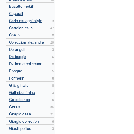
Busatto mobili
1
Caporali
1
Carlo asnaghi style
13
Cattelan italia
47
Chelini
10
Coleccion alexandra
29
De angeli
13
De baggis
6
Dv home collection
18
Epoque
15
Formerin
6
G & g italia
8
Galimberti nino
3
Gc colombo
15
Genus
36
Giorgio casa
21
Giorgio collection
6
Giusti portos
3