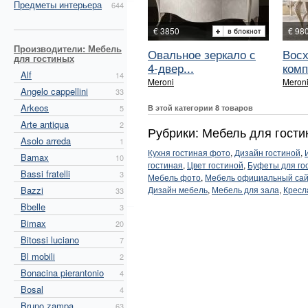
Предметы интерьера
644
€ 3850
€ 98
Производители: Мебель
Овальное зеркало с
Восх
для гостиных
4-двер...
комп
Alf
14
Meroni
Meron
Angelo cappellini
33
Arkeos
5
В этой категории 8 товаров
Arte antiqua
2
Рубрики: Мебель для гости
Asolo arreda
1
Кухня гостиная фото
,
Дизайн гостиной
,
Bamax
10
гостиная
,
Цвет гостиной
,
Буфеты для го
Bassi fratelli
3
Мебель фото
,
Мебель официальный са
Bazzi
Дизайн мебель
,
Мебель для зала
,
Кресл
33
Bbelle
3
Bimax
20
Bitossi luciano
7
Bl mobili
2
Bonacina pierantonio
4
Bosal
4
Bruno zampa
63