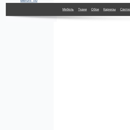
Meroni" по
параметрам
Мебель
Ткани
Обои
Карнизы
Свети