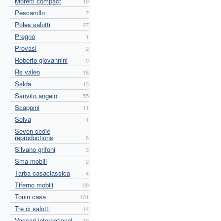
Moretti compact
19
Pescarollo
7
Poles salotti
27
Pregno
1
Provasi
2
Roberto giovannini
9
Rs valeo
18
Salda
13
Sanvito angelo
55
Scappini
11
Selva
1
Seven sedie
reproductions
8
Silvano grifoni
3
Sma mobili
2
Tarba casaclassica
4
Tiferno mobili
29
Tonin casa
101
Tre ci salotti
14
Vaccari international
10