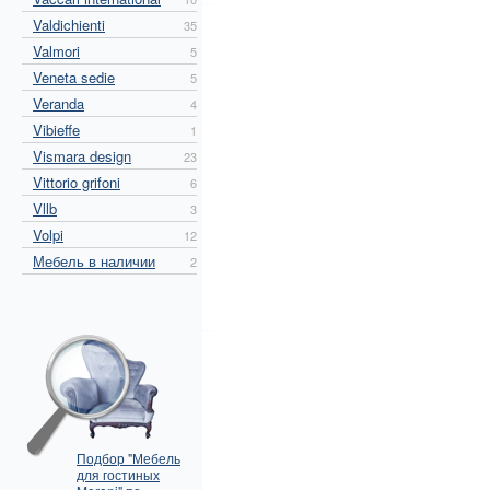
Valdichienti
35
Valmori
5
Veneta sedie
5
Veranda
4
Vibieffe
1
Vismara design
23
Vittorio grifoni
6
Vllb
3
Volpi
12
Мебель в наличии
2
Подбор "Мебель
для гостиных