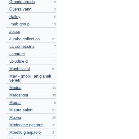
Grande arredo
15
Guerra vanni
3
Halley
6
Imab group
13
Jesse
1
Jumbo collection
61
La contessina
7
Labarere
1
Loiudice d
1
Mantellassi
51
Mav - (mobili artigianali
veneti)
1
Medea
43
Mercantini
30
Meroni
8
Misura salotti
27
Mo.wa
26
Modenese gastone
31
Morello gianpaolo
31