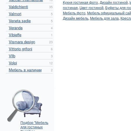
Кухня гостиная фото
,
Дизайн гостиной
,
Valdichienti
35
гостиная
,
Цвет гостиной
,
Буфеты для го
Мебель фото
,
Мебель официальный са
Valmori
5
Дизайн мебель
,
Мебель для зала
,
Кресл
Veneta sedie
5
Veranda
4
Vibieffe
1
Vismara design
23
Vittorio grifoni
6
Vllb
3
Volpi
12
Мебель в наличии
2
Подбор "Мебель
для гостиных