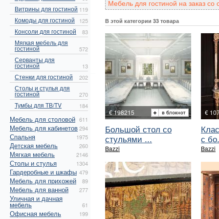
Мебель для гостиной на заказ со
Витрины для гостиной
119
Комоды для гостиной
125
В этой категории 33 товара
Консоли для гостиной
83
Мягкая мебель для
гостиной
572
Серванты для
гостиной
13
Стенки для гостиной
202
Столы и стулья для
гостиной
270
Тумбы для ТВ/TV
184
€ 198215
€ 10
Мебель для столовой
611
Большой стол со
Клас
Мебель для кабинетов
294
Спальня
стульями ...
с бо.
1975
Детская мебель
260
Bazzi
Bazzi
Мягкая мебель
2146
Столы и стулья
1304
Гардеробные и шкафы
479
Мебель для прихожей
89
Мебель для ванной
277
Уличная и дачная
мебель
61
Офисная мебель
199