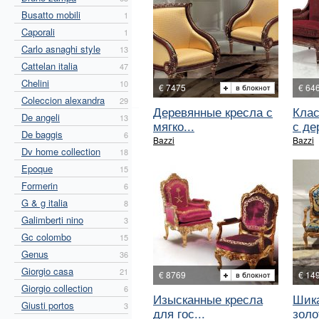
Busatto mobili
1
Caporali
1
Carlo asnaghi style
13
Cattelan italia
47
Chelini
10
€ 7475
€ 64
Coleccion alexandra
29
Деревянные кресла с
Клас
De angeli
13
мягко...
с дер
De baggis
6
Bazzi
Bazzi
Dv home collection
18
Epoque
15
Formerin
6
G & g italia
8
Galimberti nino
3
Gc colombo
15
Genus
36
Giorgio casa
21
€ 8769
€ 14
Giorgio collection
6
Изысканные кресла
Шика
Giusti portos
3
для гос...
золо