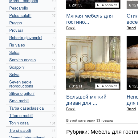
Moretti compact
19
€ 29153
€ 12
Pescarollo
7
Мягкая мебель для
Стил
Poles salotti
27
гостино...
восе
Pregno
1
Bazzi
Bazzi
Provasi
2
Roberto giovannini
9
Rs valeo
18
Salda
13
Sanvito angelo
55
Scappini
11
Selva
1
Seven sedie
reproductions
€ 31211
€ 12
8
Silvano grifoni
3
Большой мягкий
Неп
Sma mobili
2
диван для ...
для г
Tarba casaclassica
4
Bazzi
Bazzi
Tiferno mobili
29
В этой категории 33 товара
Tonin casa
101
Tre ci salotti
Рубрики: Мебель для гости
14
Vaccari international
10