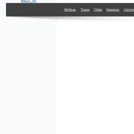
Bazzi" по
параметрам
Мебель
Ткани
Обои
Карнизы
Свети