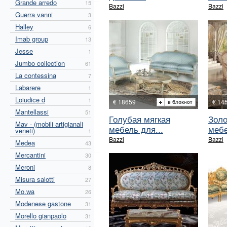
Grande arredo
15
Bazzi
Bazzi
Guerra vanni
3
Halley
6
Imab group
13
Jesse
1
Jumbo collection
61
La contessina
7
Labarere
1
Loiudice d
1
€ 18659
€ 14
Mantellassi
51
Голубая мягкая
Золо
Mav - (mobili artigianali
мебель для...
мебе
veneti)
1
Bazzi
Bazzi
Medea
43
Mercantini
30
Meroni
8
Misura salotti
27
Mo.wa
26
Modenese gastone
31
Morello gianpaolo
31