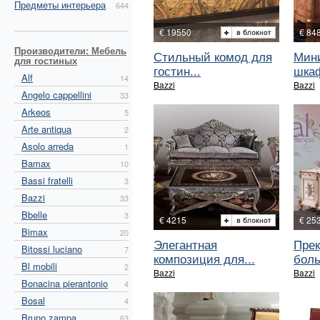
Предметы интерьера
644
€ 19550
€ 84
Производители: Мебель
Стильный комод для
Мин
для гостиных
гостин...
шкаф
Alf
14
Bazzi
Bazzi
Angelo cappellini
33
Arkeos
5
Arte antiqua
2
Asolo arreda
1
Bamax
10
Bassi fratelli
3
Bazzi
33
Bbelle
3
€ 4215
€ 25
Bimax
20
Элегантная
Прек
Bitossi luciano
7
композиция для...
боль
Bl mobili
2
Bazzi
Bazzi
Bonacina pierantonio
4
Bosal
4
Bruno zampa
63