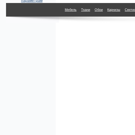
параметрам
Мебель
Ткани
Обои
Карнизы
Свети