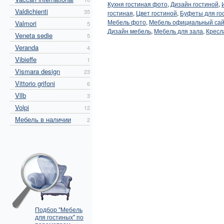
Кухня гостиная фото
,
Дизайн гостиной
,
Valdichienti
35
гостиная
,
Цвет гостиной
,
Буфеты для го
Мебель фото
,
Мебель официальный са
Valmori
5
Дизайн мебель
,
Мебель для зала
,
Кресл
Veneta sedie
5
Veranda
4
Vibieffe
1
Vismara design
23
Vittorio grifoni
6
Vllb
3
Volpi
12
Мебель в наличии
2
Подбор "Мебель
для гостиных" по