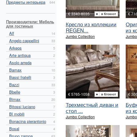
Предметы интерьера
644
€ 3340-8035
€ 71
Производители: Мебель
Кресло из коллекции
Ориг
для гостиных
REGEN...
из ко
Alf
14
Jumbo Collection
Jumbo 
Angelo cappellini
33
Arkeos
5
Arte antiqua
2
Asolo arreda
1
Bamax
10
Bassi fratelli
3
Bazzi
33
Bbelle
3
€ 5765-1058
€ 30
Bimax
20
Трехместный диван и
Буфе
Bitossi luciano
7
стол ...
из ко
Bl mobili
2
Jumbo Collection
Jumbo 
Bonacina pierantonio
4
Bosal
4
Bruno zampa
63