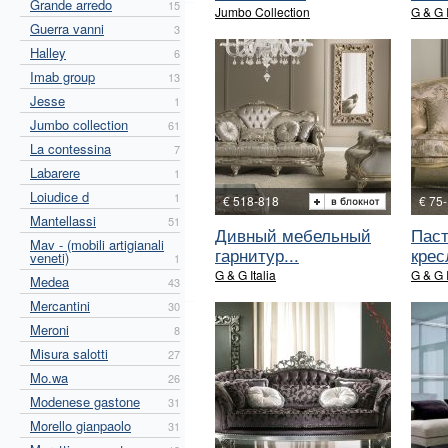
Grande arredo
15
Jumbo Collection
G & G I
Guerra vanni
3
Halley
6
Imab group
13
Jesse
1
Jumbo collection
61
La contessina
7
Labarere
1
Loiudice d
1
€ 518-818
€ 75
Mantellassi
51
Дивный мебельный
Паст
Mav - (mobili artigianali
гарнитур...
крес
veneti)
1
G & G Italia
G & G I
Medea
43
Mercantini
30
Meroni
8
Misura salotti
27
Mo.wa
26
Modenese gastone
31
Morello gianpaolo
31