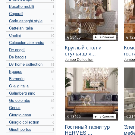
Busatto mobili
1
Caporali
1
Carlo asnaghi style
13
Cattelan italia
47
Chelini
10
€ 28405
€ 12
Coleccion alexandra
29
Круглый стол и
Комо
De angeli
13
стулья для...
гости
De baggis
6
Jumbo Collection
Jumbo 
Dv home collection
18
Epoque
15
Formerin
6
G & g italia
8
Galimberti nino
3
Gc colombo
15
Genus
36
Giorgio casa
21
€ 13465
€ 21
Giorgio collection
6
Гостиный гарнитур
Элег
Giusti portos
3
HERMES ...
мебе