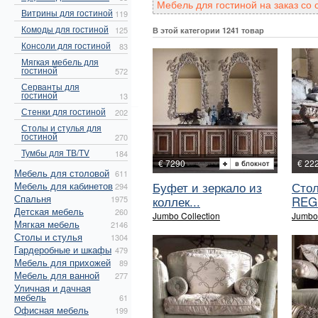
Мебель для гостиной на заказ со
Витрины для гостиной
119
Комоды для гостиной
125
В этой категории 1241 товар
Консоли для гостиной
83
Мягкая мебель для
гостиной
572
Серванты для
гостиной
13
Стенки для гостиной
202
Столы и стулья для
гостиной
270
Тумбы для ТВ/TV
184
€ 7290
€ 22
Мебель для столовой
611
Буфет и зеркало из
Стол
Мебель для кабинетов
294
Спальня
коллек...
REG
1975
Детская мебель
260
Jumbo Collection
Jumbo 
Мягкая мебель
2146
Столы и стулья
1304
Гардеробные и шкафы
479
Мебель для прихожей
89
Мебель для ванной
277
Уличная и дачная
мебель
61
Офисная мебель
199