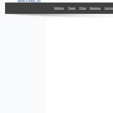
Bassi Fratelli" по
параметрам
Мебель
Ткани
Обои
Карнизы
Свети