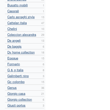
Busatto mobili
1
Caporali
1
Carlo asnaghi style
13
Cattelan italia
47
Chelini
10
Coleccion alexandra
29
De angeli
13
De baggis
6
Dv home collection
18
Epoque
15
Formerin
6
G & g italia
8
Galimberti nino
3
Gc colombo
15
Genus
36
Giorgio casa
21
Giorgio collection
6
Giusti portos
3