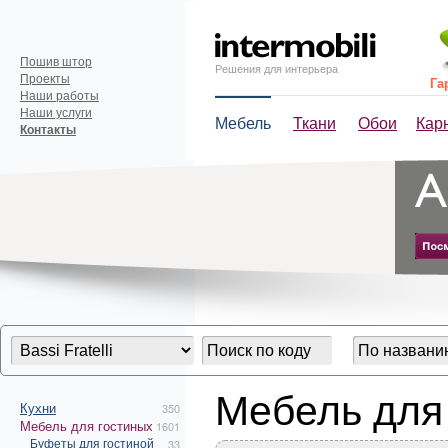
Пошив штор
Решения для интерьера
Проекты
Га
Наши работы
Наши услуги
Мебель
Ткани
Обои
Кар
Контакты
Мебель для г
Кухни
350
Мебель для гостиных
1601
Буфеты для гостиной
33