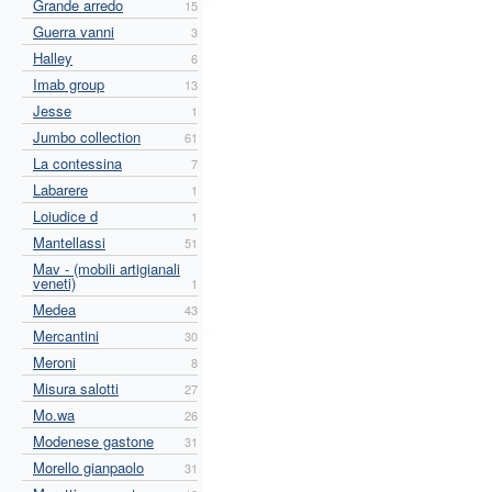
Grande arredo
15
Guerra vanni
3
Halley
6
Imab group
13
Jesse
1
Jumbo collection
61
La contessina
7
Labarere
1
Loiudice d
1
Mantellassi
51
Mav - (mobili artigianali
veneti)
1
Medea
43
Mercantini
30
Meroni
8
Misura salotti
27
Mo.wa
26
Modenese gastone
31
Morello gianpaolo
31