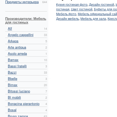
Предметы интерьера
644
Кухня гостиная фото
,
Дизайн гостиной
,
гостиная
,
Цвет гостиной
,
Буфеты для го
Мебель фото
,
Мебель официальный са
Производители: Мебель
Дизайн мебель
,
Мебель для зала
,
Кресл
для гостиных
Alf
14
Angelo cappellini
33
Arkeos
5
Arte antiqua
2
Asolo arreda
1
Bamax
10
Bassi fratelli
3
Bazzi
33
Bbelle
3
Bimax
20
Bitossi luciano
7
Bl mobili
2
Bonacina pierantonio
4
Bosal
4
Bruno zampa
63