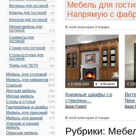
Мебель для гости
Витрины для гостиной
119
Напрямую с фабр
Комоды для гостиной
125
Консоли для гостиной
83
Мягкая мебель для
В этой категории 3 товара
гостиной
572
Серванты для
гостиной
13
Стенки для гостиной
202
Столы и стулья для
гостиной
270
Тумбы для ТВ/TV
184
Мебель для столовой
611
Мебель для кабинетов
294
€ 21620-233
€ 22
Спальня
1975
Детская мебель
260
Книжные шкафы со
Витр
Мягкая мебель
2146
стеклянн...
New 
Столы и стулья
1304
Bassi Fratelli
Bassi F
Гардеробные и шкафы
479
Мебель для прихожей
89
Мебель для ванной
277
В этой категории 3 товара
Уличная и дачная
Рубрики: Мебель
мебель
61
Офисная мебель
199