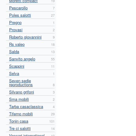
Moretti compact
19
Pescarollo
7
Poles salotti
27
Pregno
1
Provasi
2
Roberto giovannini
9
Rs valeo
18
Salda
13
Sanvito angelo
55
Scappini
11
Selva
1
Seven sedie
reproductions
8
Silvano grifoni
3
Sma mobili
2
Tarba casaclassica
4
Tiferno mobili
29
Tonin casa
101
Tre ci salotti
14
Vaccari international
10