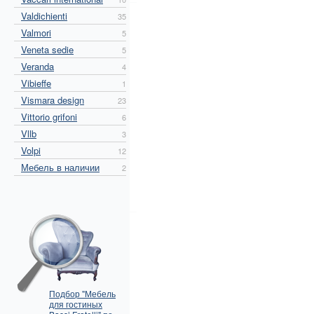
Valdichienti
35
Valmori
5
Veneta sedie
5
Veranda
4
Vibieffe
1
Vismara design
23
Vittorio grifoni
6
Vllb
3
Volpi
12
Мебель в наличии
2
Подбор "Мебель
для гостиных