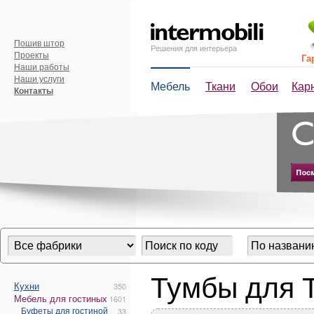
Пошив штор
Решения для интерьера
Проекты
Га
Наши работы
Наши услуги
Мебель
Ткани
Обои
Кар
Контакты
Тумбы для 
Кухни
350
Мебель для гостиных
1601
Буфеты для гостиной
33