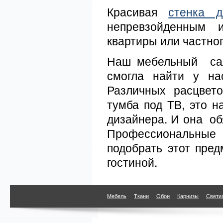
Красивая
стенка д
непревзойденным 
квартиры или частног
Наш мебельный сал
смогла найти у на
Различных расцвет
тумба под ТВ, это н
дизайнера. И она об
Профессиональные 
подобрать этот пре
гостиной.
Мебель
Ткани
Обои
Карнизы
Свети