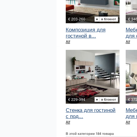
€ 203-260
€ 34
Композиция для
Меб
гостиной в...
для 
Alf
Alf
€ 229-394
€ 37
Стенка для гостиной
Мебе
с под...
для г
Alf
Alf
В этой категории 184 товара