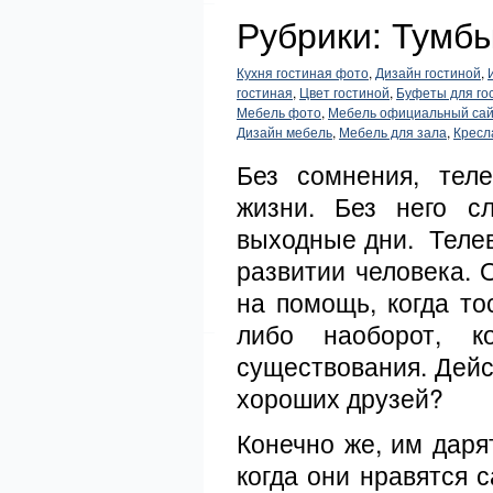
Рубрики: Тумб
Кухня гостиная фото
,
Дизайн гостиной
,
гостиная
,
Цвет гостиной
,
Буфеты для го
Мебель фото
,
Мебель официальный са
Дизайн мебель
,
Мебель для зала
,
Кресл
Без сомнения, тел
жизни. Без него с
выходные дни. Телев
развитии человека. 
на помощь, когда то
либо наоборот, к
существования. Дейст
хороших друзей?
Конечно же, им даря
когда они нравятся 