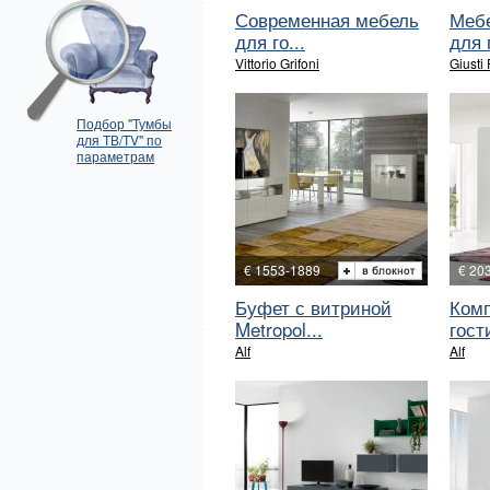
Современная мебель
Мебе
для го...
для г
Vittorio Grifoni
Giusti
Подбор "Тумбы
для ТВ/TV" по
параметрам
€ 1553-1889
€ 20
Буфет с витриной
Ком
Metropol...
гост
Alf
Alf