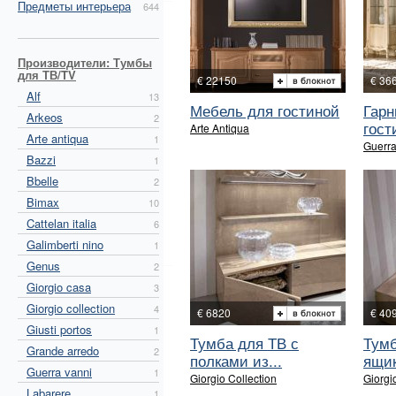
Предметы интерьера
644
Производители: Тумбы
для ТВ/TV
€ 22150
€ 36
Alf
13
Мебель для гостиной
Гарн
Arkeos
2
гост
Arte Antiqua
Arte antiqua
1
Guerra
Bazzi
1
Bbelle
2
Bimax
10
Cattelan italia
6
Galimberti nino
1
Genus
2
Giorgio casa
3
Giorgio collection
4
€ 6820
€ 40
Giusti portos
1
Тумба для ТВ с
Тумб
Grande arredo
2
полками из...
ящик
Guerra vanni
1
Giorgio Collection
Giorgi
Labarere
1