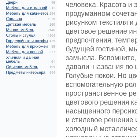
Двери
человека. Красота и 
46
Мебель для столовой
611
продуманном сочетани
Мебель для кабинетов
294
Спальня
1975
рисунком текстиля и 
Детская мебель
260
цветовое решение ин
Мягкая мебель
2146
Столы и стулья
1304
предпочтения, темпе
Гардеробные и шкафы
479
Мебель для прихожей
будущей гостиной, мы
89
Мебель для ванной
277
замысла. Вспомните,
Уличная и дачная
мебель
61
давали названия по ц
Офисная мебель
199
Предметы интерьера
644
Голубые покои. Но цв
вспомогательную роль
пространственное ре
цветового решения ка
насыщенного персиков
и стилевое решение 
холодный металлическ