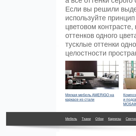
Если вы решили выде
используйте принцип
цветовом контрасте,
оттенков одного цвет
тусклые оттенки одн
целостности простра
Мягкая мебель AMERIGO на
Композ
каркасе из стали
и подс
MOSAI
Мебель
Ткани
Обои
Карнизы
Свети