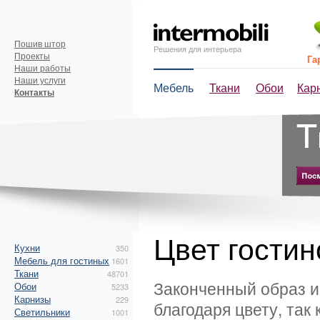
Пошив штор
Решения для интерьера
Проекты
Га
Наши работы
Наши услуги
Мебель
Ткани
Обои
Кар
Контакты
Цвет гостин
Кухни
350
Мебель для гостиных
1601
Ткани
48701
Законченный образ и
Обои
5233
Карнизы
229
благодаря цвету, та
Светильники
1001