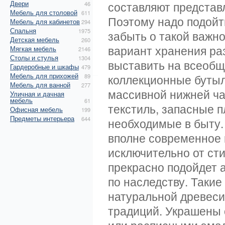
Двери
составляют представл
46
Мебель для столовой
611
Поэтому надо подойти
Мебель для кабинетов
294
Спальня
1975
забыть о такой важн
Детская мебель
260
вариант хранения ра
Мягкая мебель
2146
Столы и стулья
1304
выставить на всеоб
Гардеробные и шкафы
479
Мебель для прихожей
коллекционные бутыл
89
Мебель для ванной
277
массивной нижней ча
Уличная и дачная
мебель
61
текстиль, запасные 
Офисная мебель
199
Предметы интерьера
644
необходимые в быту. 
вполне современное 
исключительно от сти
прекрасно подойдет 
по наследству. Такие
натуральной древес
традиций. Украшены 