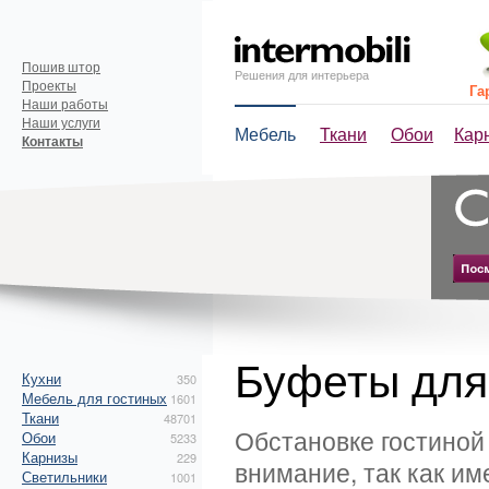
Пошив штор
Решения для интерьера
Проекты
Га
Наши работы
Наши услуги
Мебель
Ткани
Обои
Кар
Контакты
Буфеты для
Кухни
350
Мебель для гостиных
1601
Ткани
48701
Обстановке гостиной
Обои
5233
Карнизы
229
внимание, так как им
Светильники
1001