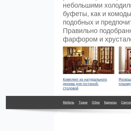
небольшими холодиль
буфеты, как и комоды
подобных и предпочи
Правильно подобран
фарфором и хрустале
Комплект из натурального
Роскош
дерева для гостиной-
плазму
столовой
Мебель
Ткани
Обои
Карнизы
Свети