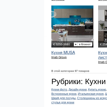
€ 3255-3680
€ 25
Кухня MUSA
Кухн
лис
Imab Group
Imab 
В этой категории 97 товаров
Рубрики: Кухни
Кухни фото
,
Дизайн кухни
,
Купить кухню
Встроенные кухни
,
Итальянская кухня
,
Ш
Шкаф для посуды
,
Столешницы из искус
стулья для кухни