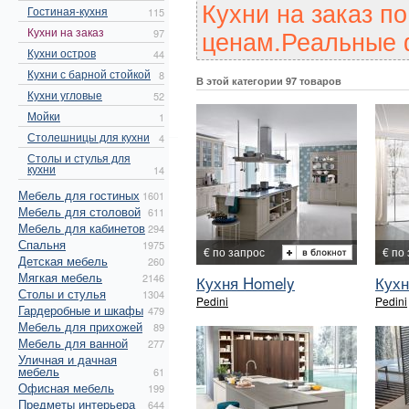
Кухни на заказ п
Гостиная-кухня
115
ценам.Реальные 
Кухни на заказ
97
Кухни остров
44
Кухни с барной стойкой
8
В этой категории 97 товаров
Кухни угловые
52
Мойки
1
Столешницы для кухни
4
Столы и стулья для
кухни
14
Мебель для гостиных
1601
Мебель для столовой
611
Мебель для кабинетов
294
Спальня
1975
€ по запрос
€ по
Детская мебель
260
Мягкая мебель
2146
Кухня Homely
Кухн
Столы и стулья
1304
Pedini
Pedini
Гардеробные и шкафы
479
Мебель для прихожей
89
Мебель для ванной
277
Уличная и дачная
мебель
61
Офисная мебель
199
Предметы интерьера
644