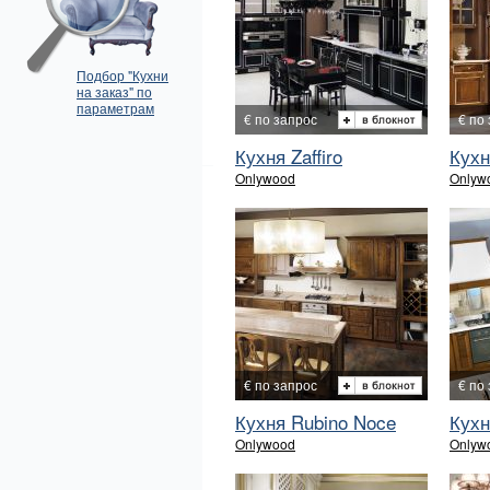
Подбор "Кухни
на заказ" по
параметрам
€ по запрос
€ по
Кухня Zaffiro
Кухн
Onlywood
Onlyw
€ по запрос
€ по
Кухня Rubino Noce
Кухн
Onlywood
Onlyw