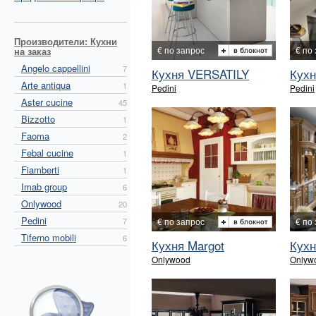
Производители: Кухни
€ по запрос
€ по
на заказ
Angelo cappellini
7
Кухня VERSATILY
Кух
Arte antiqua
1
Pedini
Pedini
Aster cucine
45
Bizzotto
1
Faoma
2
Febal cucine
1
Fiamberti
1
Imab group
6
Onlywood
20
Pedini
7
€ по запрос
€ по
Tiferno mobili
6
Кухня Margot
Кухн
Onlywood
Onlyw