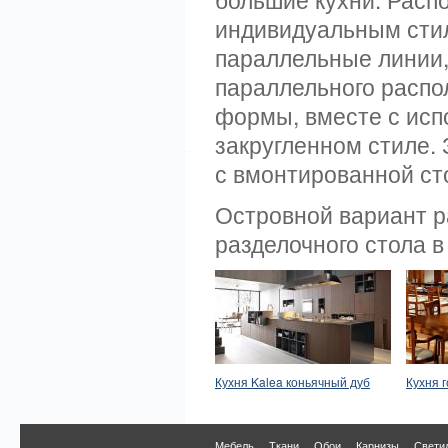
индивидуальным стил
параллельные линии,
параллельного распо
формы, вместе с ис
закругленном стиле.
с вмонтированной ст
Островной вариант р
разделочного стола в
Кухня Kalea коньячный дуб
Кухня 
Мебель
Ткани
Обои
Карнизы
Свети