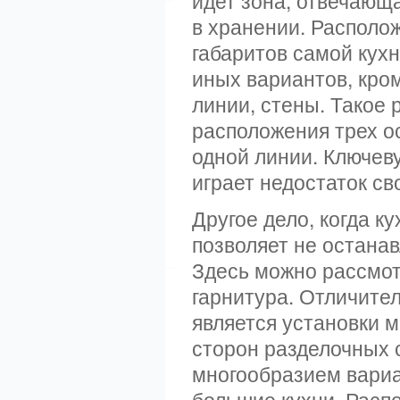
идет зона, отвечающа
в хранении. Располож
габаритов самой кух
иных вариантов, кро
линии, стены. Такое 
расположения трех о
одной линии. Ключев
играет недостаток св
Другое дело, когда к
позволяет не остана
Здесь можно рассмот
гарнитура. Отличител
является установки м
сторон разделочных 
многообразием вариа
большие кухни. Расп