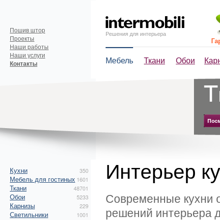
Пошив штор
Решения для интерьера
Проекты
Га
Наши работы
Наши услуги
Мебель
Ткани
Обои
Кар
Контакты
Интерьер к
Кухни
350
Мебель для гостиных
1601
Ткани
48701
Современные кухни 
Обои
5233
Карнизы
229
решений интерьера д
Светильники
1001