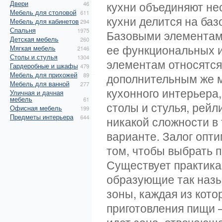
Двери
кухни объединяют не
46
Мебель для столовой
611
кухни делится на ба
Мебель для кабинетов
294
Спальня
1975
Базовыми элементами
Детская мебель
260
ее функциональных и
Мягкая мебель
2146
Столы и стулья
1304
элементам относятся
Гардеробные и шкафы
479
Мебель для прихожей
дополнительным же м
89
Мебель для ванной
277
кухонного интерьера,
Уличная и дачная
мебель
61
столы и стулья, рей
Офисная мебель
199
Предметы интерьера
644
никакой сложности в
варианте. Залог опт
том, чтобы выбрать 
Существует практика
образующие так назы
зоны, каждая из кот
приготовления пищи 