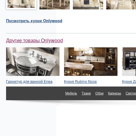
Посмотреть
кухни
Onlywood
Другие товары Onlywood
Гарнитур для ванной Enea
Кухня Rubino Noce
Кухня Za
Мебель
Ткани
Обои
Карнизы
Свети