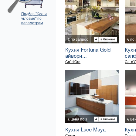
Подбор "Кухни
угловые" по
параметрам
€ по запрос
€ по
Кухня Fortuna Gold
Кухн
айвори...
сап
Ca' d'Oro
Ca' d'
€ цена по з
€ це
Кухня Luce Maya
Кухн
Cesar
Cesar