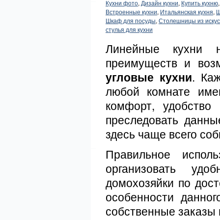
Кухни фото
,
Дизайн кухни
,
Купить кухню
Встроенные кухни
,
Итальянская кухня
,
Ш
Шкаф для посуды
,
Столешницы из искус
стулья для кухни
Линейные кухни н
преимуществ и возм
угловые кухни
. Ка
любой комнате име
комфорт, удобство
преследовать данны
здесь чаще всего соб
Правильное исполь
организовать удо
домохозяйки по дост
особенности данног
собственные заказы 