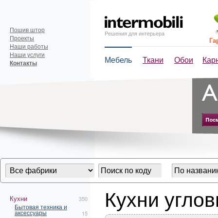
Пошив штор
Решения для интерьера
Проекты
Га
Наши работы
Наши услуги
Мебель
Ткани
Обои
Кар
Контакты
Кухни угло
Кухни
350
Бытовая техника и
аксессуары
15