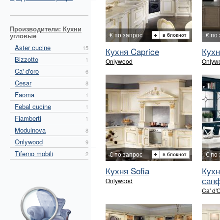
Производители: Кухни
€ по запрос
€ по
угловые
Aster cucine
15
Кухня Caprice
Кухн
Bizzotto
1
Onlywood
Onlyw
Ca' d'oro
6
Cesar
8
Faoma
1
Febal cucine
1
Fiamberti
1
Modulnova
8
Onlywood
9
Tiferno mobili
2
€ по запрос
€ по
Кухня Sofia
Кухн
сап
Onlywood
Ca' d'