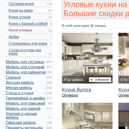
Угловые кухни на
Гостиная-кухня
115
Большие скидки д
Кухни на заказ
97
Кухни остров
44
Кухни с барной стойкой
8
В этой категории 52 товара
Кухни угловые
52
Мойки
1
Столешницы для кухни
4
Столы и стулья для
кухни
14
Мебель для гостиных
1601
Мебель для столовой
611
Мебель для кабинетов
294
Спальня
1975
€ по запрос
€ по
Детская мебель
260
Мягкая мебель
2146
Кухня Aurora
Кухн
Столы и стулья
1304
Onlywood
Onlyw
Гардеробные и шкафы
479
Мебель для прихожей
89
Мебель для ванной
277
Уличная и дачная
мебель
61
Офисная мебель
199
Предметы интерьера
644