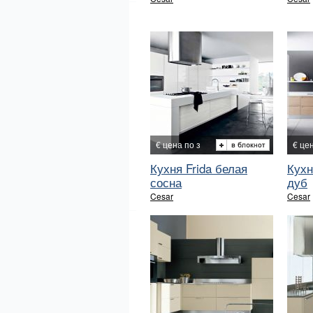
€ цена по з
€ це
Кухня Frida белая
Кухн
сосна
дуб
Cesar
Cesar