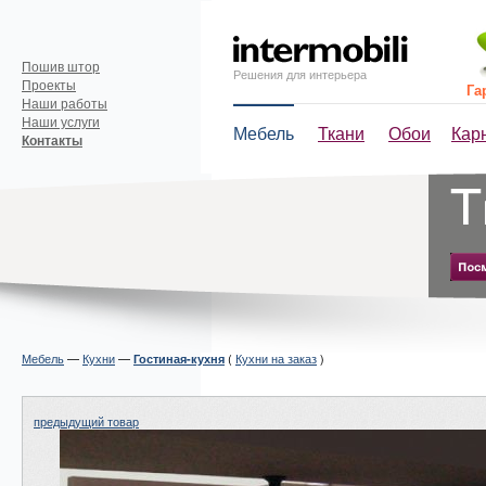
Пошив штор
Решения для интерьера
Проекты
Га
Наши работы
Наши услуги
Мебель
Ткани
Обои
Кар
Контакты
Мебель
—
Кухни
—
(
Кухни на заказ
)
Гостиная-кухня
предыдущий товар