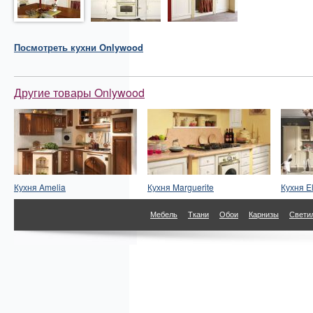
Посмотреть
кухни
Onlywood
Другие товары Onlywood
Кухня Amelia
Кухня Marguerite
Кухня El
Мебель
Ткани
Обои
Карнизы
Свети