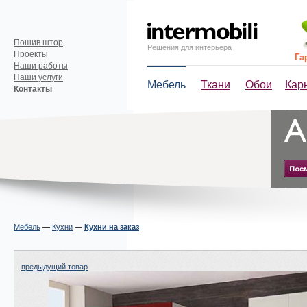
Пошив штор
Решения для интерьера
Проекты
Га
Наши работы
Наши услуги
Мебель
Ткани
Обои
Кар
Контакты
Мебель
—
Кухни
—
Кухни на заказ
предыдущий товар