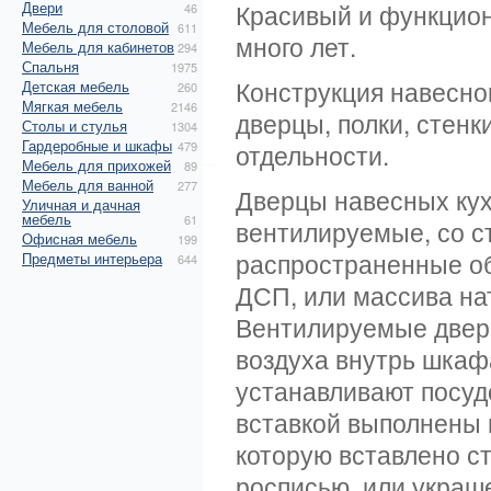
Двери
Красивый и функцион
46
Мебель для столовой
611
много лет.
Мебель для кабинетов
294
Спальня
1975
Конструкция навесно
Детская мебель
260
Мягкая мебель
2146
дверцы, полки, стенк
Столы и стулья
1304
Гардеробные и шкафы
479
отдельности.
Мебель для прихожей
89
Мебель для ванной
277
Дверцы навесных кух
Уличная и дачная
мебель
61
вентилируемые, со с
Офисная мебель
199
распространенные о
Предметы интерьера
644
ДСП, или массива на
Вентилируемые дверц
воздуха внутрь шкафа
устанавливают посу
вставкой выполнены 
которую вставлено с
росписью, или украш