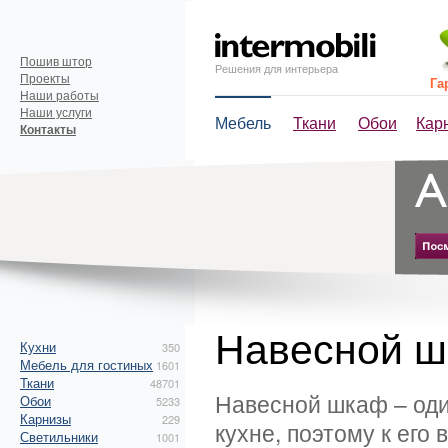
Пошив штор
Решения для интерьера
Проекты
Га
Наши работы
Наши услуги
Мебель
Ткани
Обои
Кар
Контакты
Навесной 
Кухни
350
Мебель для гостиных
1601
Ткани
48701
Навесной шкаф – оди
Обои
5233
Карнизы
229
кухне, поэтому к его
Светильники
1001