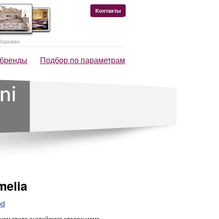
Контакты
борками.
 бренды
Подбор по параметрам
melia
od
ном стиле английского классицизма,