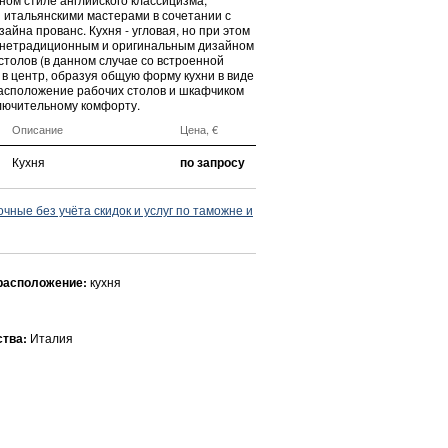
 итальянскими мастерами в сочетании с
айна прованс. Кухня - угловая, но при этом
 нетрадиционным и оригинальным дизайном
 столов (в данном случае со встроенной
 в центр, образуя общую форму кухни в виде
Расположение рабочих столов и шкафчиком
ключительному комфорту.
Описание
Цена, €
Кухня
по запросу
ные без учёта скидок и услуг по таможне и
расположение:
кухня
ства:
Италия