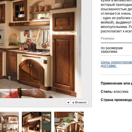
который преподан
изысканностью диз
отличается очень
- один их рабочих
мойкой), выдвинут
многоугольника. 
располагает к ис
Размеры
по размерам
заказчика
Цены ориентировоч
доставке.
Применение или 
Стиль:
классика
Страна производ