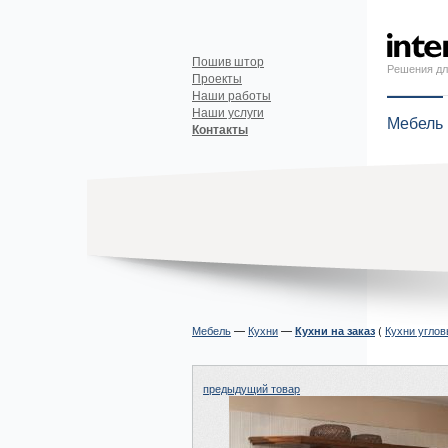
Пошив штор
Решения дл
Проекты
Наши работы
Наши услуги
Мебель
Контакты
Мебель
—
Кухни
—
(
Кухни угло
Кухни на заказ
предыдущий товар