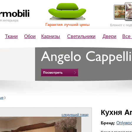
я интерьера
Гарантия лучшей цены
Блокнот с под
Ткани
Обои
Карнизы
Светильники
Двери
Все
вые
)
Кухня A
следующий товар
Onlywo
Бренд:
Кухня в великолеп