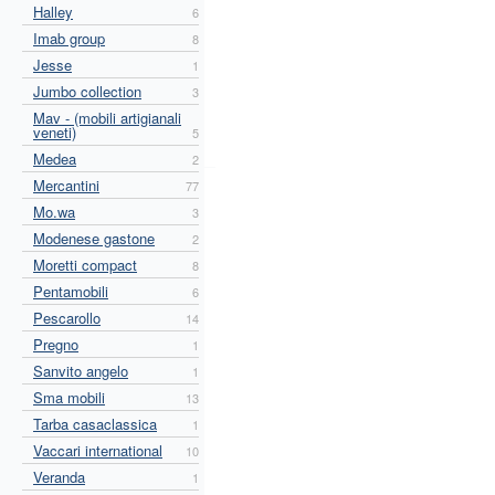
Halley
6
Imab group
8
Jesse
1
Jumbo collection
3
Mav - (mobili artigianali
veneti)
5
Medea
2
Mercantini
77
Mo.wa
3
Modenese gastone
2
Moretti compact
8
Pentamobili
6
Pescarollo
14
Pregno
1
Sanvito angelo
1
Sma mobili
13
Tarba casaclassica
1
Vaccari international
10
Veranda
1