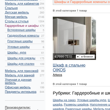
Шкафы и Гардеробные комнаты со
Мебель для кабинетов
294
Спальня
1975
В этой категории 1 товар
Детская мебель
260
Мягкая мебель
2146
Столы и стулья
1304
Гардеробные и шкафы
479
Встроенные шкафы
5
Гардеробные комнаты
27
Платяные шкафы
96
Угловые шкафы
6
Шкафы - купе
61
€ 7330-7510
Шкафы для одежды
175
Шкафы для спален
Шкаф в спальню
109
OIKOS
Мебель для прихожей
89
Arkeos
Мебель для ванной
277
Уличная и дачная
мебель
61
В этой категории 1 товар
Офисная мебель
199
Предметы интерьера
Рубрики: Гардеробные и ш
644
Шкафы на заказ
,
Угловые шкафы купе
,
Ш
шкафа
,
Размеры шкафов
,
Наполнение 
Производители:
шкафов
,
Радиусные шкафы
,
Мебель под