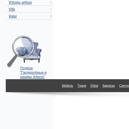
Vittorio grifoni
1
Vllb
1
Volpi
5
Подбор
"Гардеробные и
шкафы Arkeos"
по параметрам
Мебель
Ткани
Обои
Карнизы
Свети