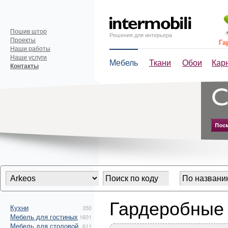
Пошив штор
Решения для интерьера
Проекты
Га
Наши работы
Наши услуги
Мебель
Ткани
Обои
Кар
Контакты
Гардеробные
Кухни
350
Мебель для гостиных
1601
Мебель для столовой
611