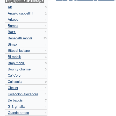
Гардеробные и шкафы
Alf
3
Angelo cappellini
2
Arkeos
1
Bamax
1
Bazzi
1
Benedetti mobili
33
Bimax
1
Bitossi luciano
4
Bl mobili
4
Bmp mobili
3
Bounty charme
3
Ca' d'oro
1
Callesella
9
Chelini
1
Coleccion alexandra
1
De baggis
7
G & g italia
1
Grande arredo
1