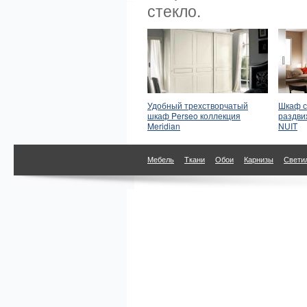
стекло.
Удобный трехстворчатый
Шкаф с
шкаф Perseo коллекция
раздви
Meridian
NUIT
Мебель
Ткани
Обои
Карнизы
Свети