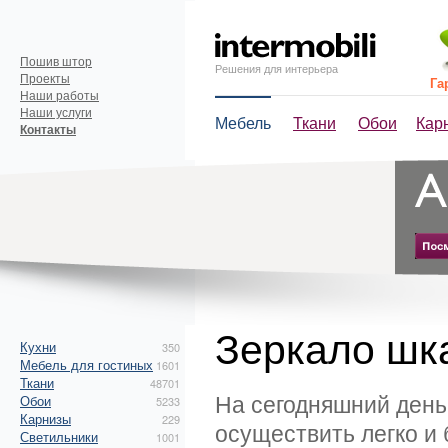
Пошив штор
Решения для интерьера
Проекты
Га
Наши работы
Наши услуги
Мебель
Ткани
Обои
Кар
Контакты
Зеркало ш
Кухни
350
Мебель для гостиных
1601
Ткани
48701
На сегодняшний день
Обои
5233
Карнизы
229
осуществить легко и
Светильники
1001