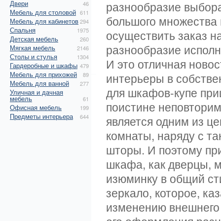
Двери
разнообразие выбора
46
Мебель для столовой
611
большого множества
Мебель для кабинетов
294
Спальня
1975
осуществить заказ н
Детская мебель
260
разнообразие исполн
Мягкая мебель
2146
Столы и стулья
1304
И это отличная ново
Гардеробные и шкафы
479
Мебель для прихожей
интерьеры в собстве
89
Мебель для ванной
277
для шкафов-купе при
Уличная и дачная
мебель
61
поистине неповторимы
Офисная мебель
199
Предметы интерьера
644
является одним из ц
комнаты, наряду с т
шторы. И поэтому пр
шкафа, как дверцы, 
изюминку в общий ст
зеркало, которое, ка
изменению внешнего 