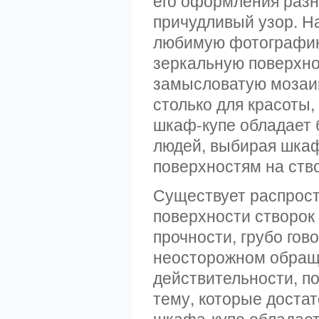
его оформления разн
причудливый узор. Н
любимую фотографию
зеркальную поверхно
замысловатую мозаик
столько для красоты,
шкаф-купе обладает
людей, выбирая шкаф
поверхностям на ств
Существует распрост
поверхности створок
прочности, грубо гов
неосторожном обраще
действительности, п
тему, которые достат
шкафа-купе обладает