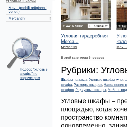
Угловые шкафы
Mav - (mobili artigianali
veneti)
1
Mercantini
5
€ 4416-5002
€ 17
Угловая гардеробная
Угл
Merca...
колл
Mercantini
MAV - (
В этой категории 6 товаров
Рубрики: Угло
Подбор "Угловые
шкафы" по
параметрам
Шкафы на заказ
,
Угловые шкафы купе
,
Ш
шкафа
,
Размеры шкафов
,
Наполнение 
шкафов
,
Радиусные шкафы
,
Мебель под
Угловые шкафы – пр
площадью, когда хоч
пространство комнат
одновременно, зани