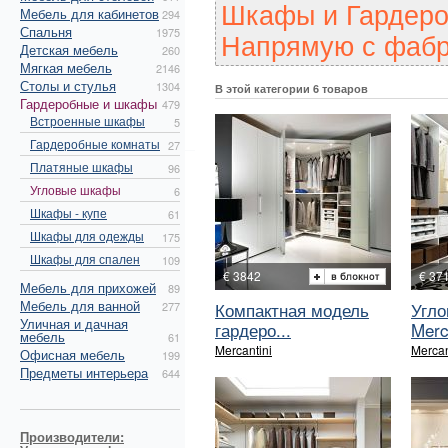
Шкафы и Гардеро
Мебель для кабинетов
294
Спальня
1975
Напрямую с фабр
Детская мебель
260
Мягкая мебель
2146
Столы и стулья
1304
В этой категории 6 товаров
Гардеробные и шкафы
479
Встроенные шкафы
5
Гардеробные комнаты
27
Платяные шкафы
96
Угловые шкафы
6
Шкафы - купе
61
Шкафы для одежды
175
Шкафы для спален
109
€ 3842
€ 37
Мебель для прихожей
89
Мебель для ванной
Компактная модель
Угло
277
Уличная и дачная
гардеро...
Merc
мебель
61
Mercantini
Mercan
Офисная мебель
199
Предметы интерьера
644
Производители: