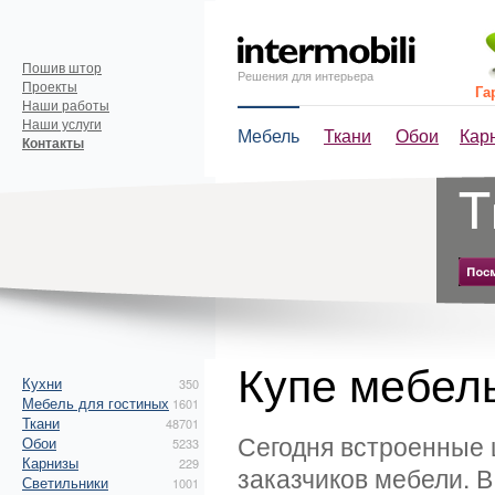
Пошив штор
Решения для интерьера
Проекты
Га
Наши работы
Наши услуги
Мебель
Ткани
Обои
Кар
Контакты
Купе мебел
Кухни
350
Мебель для гостиных
1601
Ткани
48701
Сегодня встроенные 
Обои
5233
Карнизы
229
заказчиков мебели. В
Светильники
1001