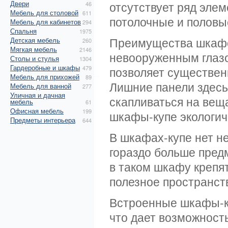
Двери
отсутствует ряд элем
46
Мебель для столовой
611
потолочные и половы
Мебель для кабинетов
294
Спальня
1975
Преимущества шкафо
Детская мебель
260
Мягкая мебель
2146
невооруженным глазо
Столы и стулья
1304
Гардеробные и шкафы
479
позволяет существен
Мебель для прихожей
89
Лишние панели здесь
Мебель для ванной
277
Уличная и дачная
скапливаться на вещ
мебель
61
Офисная мебель
199
шкафы-купе экологич
Предметы интерьера
644
В шкафах-купе нет н
гораздо больше пред
в таком шкафу крепя
полезное пространств
Встроенные шкафы-ку
что дает возможность