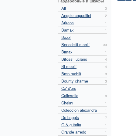
Гардеробные и шкафы
Alf
3
Angelo cappellini
2
Arkeos
1
Bamax
1
Bazzi
1
Benedetti mobili
33
Bimax
1
Bitossi luciano
4
Bl mobili
4
Bmp mobili
3
Bounty charme
3
Ca' d'oro
1
Callesella
9
Chelini
1
Coleccion alexandra
1
De baggis
7
G & g italia
1
Grande arredo
1