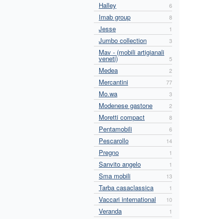
Halley
6
Imab group
8
Jesse
1
Jumbo collection
3
Mav - (mobili artigianali
veneti)
5
Medea
2
Mercantini
77
Mo.wa
3
Modenese gastone
2
Moretti compact
8
Pentamobili
6
Pescarollo
14
Pregno
1
Sanvito angelo
1
Sma mobili
13
Tarba casaclassica
1
Vaccari international
10
Veranda
1