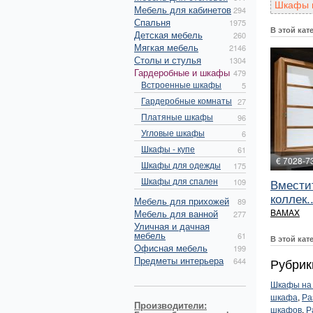
Шкафы и
Мебель для кабинетов
294
Спальня
1975
В этой кат
Детская мебель
260
Мягкая мебель
2146
Столы и стулья
1304
Гардеробные и шкафы
479
Встроенные шкафы
5
Гардеробные комнаты
27
Платяные шкафы
96
Угловые шкафы
6
Шкафы - купе
61
€ 7028-7
Шкафы для одежды
175
Шкафы для спален
Вмести
109
коллек..
Мебель для прихожей
89
BAMAX
Мебель для ванной
277
Уличная и дачная
мебель
61
В этой кат
Офисная мебель
199
Предметы интерьера
Рубрик
644
Шкафы на 
шкафа
,
Ра
Производители:
шкафов
,
Р