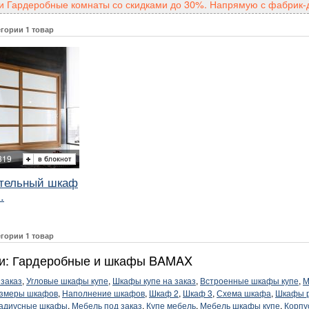
 Гардеробные комнаты со скидками до 30%. Напрямую с фабрик-д
егории 1 товар
319
тельный шкаф
.
егории 1 товар
и: Гардеробные и шкафы BAMAX
заказ
,
Угловые шкафы купе
,
Шкафы купе на заказ
,
Встроенные шкафы купе
,
М
змеры шкафов
,
Наполнение шкафов
,
Шкаф 2
,
Шкаф 3
,
Схема шкафа
,
Шкафы 
адиусные шкафы
,
Мебель под заказ
,
Купе мебель
,
Мебель шкафы купе
,
Корпу