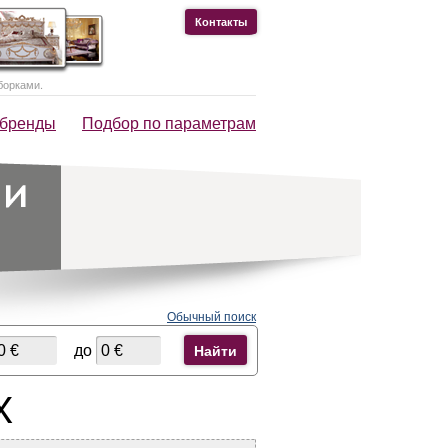
Контакты
борками.
 бренды
Подбор по параметрам
Обычный поиск
до
Найти
X