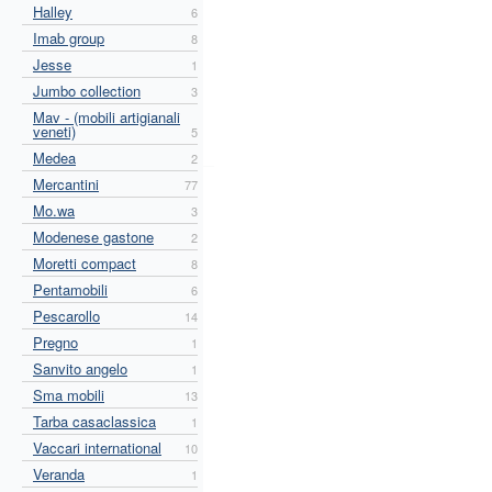
Halley
6
Imab group
8
Jesse
1
Jumbo collection
3
Mav - (mobili artigianali
veneti)
5
Medea
2
Mercantini
77
Mo.wa
3
Modenese gastone
2
Moretti compact
8
Pentamobili
6
Pescarollo
14
Pregno
1
Sanvito angelo
1
Sma mobili
13
Tarba casaclassica
1
Vaccari international
10
Veranda
1