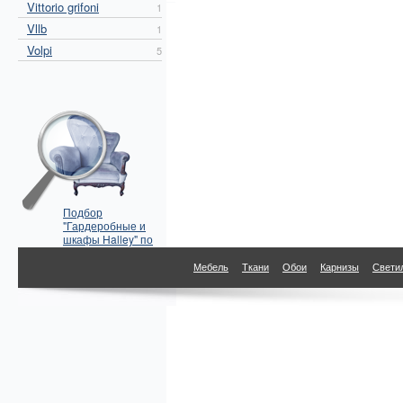
Vittorio grifoni
1
Vllb
1
Volpi
5
Подбор
"Гардеробные и
шкафы Halley" по
параметрам
Мебель
Ткани
Обои
Карнизы
Свети