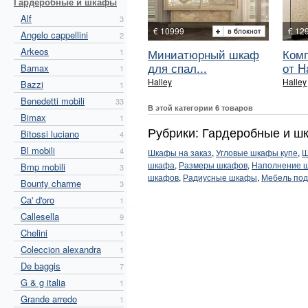
Гардеробные и шкафы
Alf
3
€ 10999
€ 12
Angelo cappellini
2
Arkeos
Миниатюрный шкаф
Ком
1
для спал...
от Ha
Bamax
1
Halley
Halley
Bazzi
1
Benedetti mobili
33
В этой категории 6 товаров
Bimax
1
Рубрики: Гардеробные и ш
Bitossi luciano
4
Bl mobili
4
Шкафы на заказ
,
Угловые шкафы купе
,
Ш
шкафа
,
Размеры шкафов
,
Наполнение 
Bmp mobili
3
шкафов
,
Радиусные шкафы
,
Мебель под
Bounty charme
3
Ca' d'oro
1
Callesella
9
Chelini
1
Coleccion alexandra
1
De baggis
7
G & g italia
1
Grande arredo
1