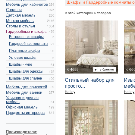
Шкафы и Гардеробные комнаты со
Мебель для кабинетов
294
Спальня
1975
В этой категории 6 товаров
Детская мебель
260
Мягкая мебель
2146
Столы и стулья
1304
Гардеробные и шкафы
479
Встроенные шкафы
5
Гардеробные комнаты
27
Платяные шкафы
96
Угловые шкафы
6
Шкафы - купе
61
€ 4699
€ 66
Шкафы для одежды
175
Шкафы для спален
Стильный набор для
Изыс
109
просто...
мебе
Мебель для прихожей
89
Halley
Halley
Мебель для ванной
277
Уличная и дачная
мебель
61
Офисная мебель
199
Предметы интерьера
644
Производители: