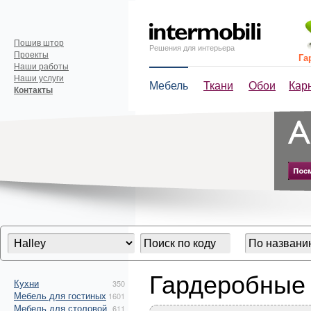
Пошив штор
Решения для интерьера
Проекты
Га
Наши работы
Наши услуги
Мебель
Ткани
Обои
Кар
Контакты
Гардеробные 
Кухни
350
Мебель для гостиных
1601
Мебель для столовой
611