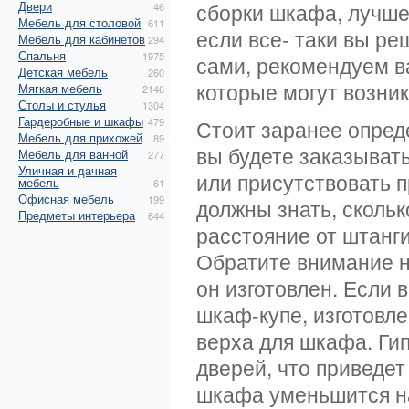
Двери
сборки шкафа, лучше
46
Мебель для столовой
611
если все- таки вы ре
Мебель для кабинетов
294
Спальня
1975
сами, рекомендуем в
Детская мебель
260
которые могут возник
Мягкая мебель
2146
Столы и стулья
1304
Гардеробные и шкафы
479
Стоит заранее опред
Мебель для прихожей
89
вы будете заказыват
Мебель для ванной
277
Уличная и дачная
или присутствовать п
мебель
61
Офисная мебель
199
должны знать, скольк
Предметы интерьера
644
расстояние от штанги
Обратите внимание на
он изготовлен. Если 
шкаф-купе, изготовле
верха для шкафа. Ги
дверей, что приведет
шкафа уменьшится на