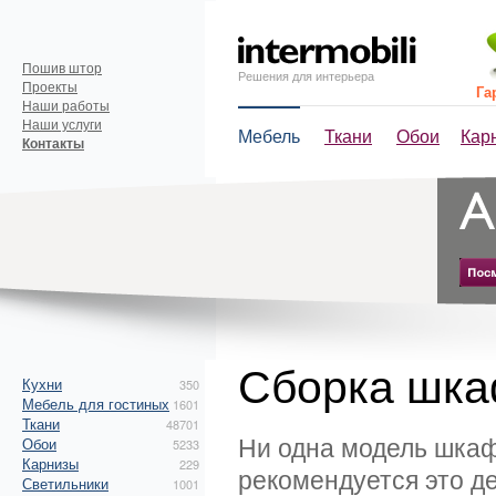
Пошив штор
Решения для интерьера
Проекты
Га
Наши работы
Наши услуги
Мебель
Ткани
Обои
Кар
Контакты
Сборка шк
Кухни
350
Мебель для гостиных
1601
Ткани
48701
Ни одна модель шкафа
Обои
5233
Карнизы
229
рекомендуется это д
Светильники
1001