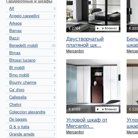
Гардеробные и шкафы
Alf
3
Angelo cappellini
2
Arkeos
1
€ 2764
€ 22
Bamax
1
Двустворчатый
Белы
Bazzi
1
платяной шк...
шкаф
Benedetti mobili
33
Mercantini
Mercan
Bimax
1
Bitossi luciano
4
Bl mobili
4
Bmp mobili
3
Bounty charme
3
Ca' d'oro
1
Callesella
9
Chelini
1
€ 4103
€ 53
Coleccion alexandra
1
Угловой шкаф от
Угло
De baggis
7
Mercantin...
шкаф
G & g italia
1
Mercantini
Mercan
Grande arredo
1