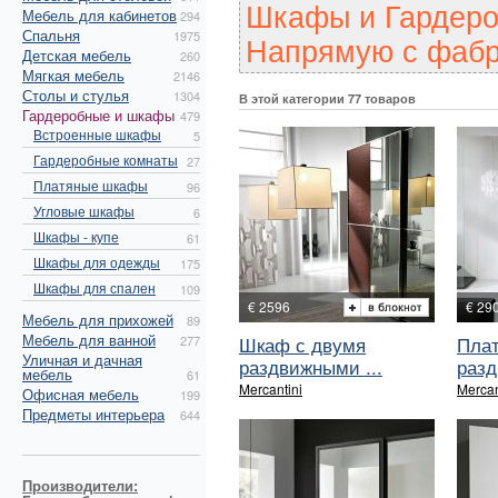
Шкафы и Гардеро
Мебель для кабинетов
294
Спальня
1975
Напрямую с фабр
Детская мебель
260
Мягкая мебель
2146
Столы и стулья
1304
В этой категории 77 товаров
Гардеробные и шкафы
479
Встроенные шкафы
5
Гардеробные комнаты
27
Платяные шкафы
96
Угловые шкафы
6
Шкафы - купе
61
Шкафы для одежды
175
Шкафы для спален
109
€ 2596
€ 29
Мебель для прихожей
89
Мебель для ванной
Шкаф с двумя
Пла
277
Уличная и дачная
раздвижными ...
разд
мебель
61
Mercantini
Mercan
Офисная мебель
199
Предметы интерьера
644
Производители: