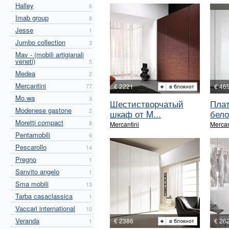
Halley
6
Imab group
8
Jesse
1
Jumbo collection
3
Mav - (mobili artigianali
veneti)
5
Medea
2
Mercantini
77
€ 2221
€ 46
Mo.wa
3
Шестистворчатый
Пла
Modenese gastone
2
шкаф от M...
бело
Moretti compact
8
Mercantini
Mercan
Pentamobili
6
Pescarollo
14
Pregno
1
Sanvito angelo
1
Sma mobili
13
Tarba casaclassica
1
Vaccari international
10
Veranda
€ 2386
€ 26
1