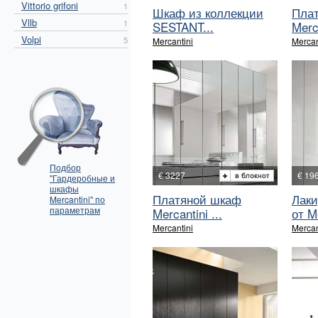
Vittorio grifoni
1
Шкаф из коллекции
Пла
Vllb
1
SESTANT...
Merca
Volpi
5
Mercantini
Mercan
Подбор
€ 3227
€ 19
"Гардеробные и
шкафы
Платяной шкаф
Лак
Mercantini" по
параметрам
Mercantini ...
от M
Mercantini
Mercan