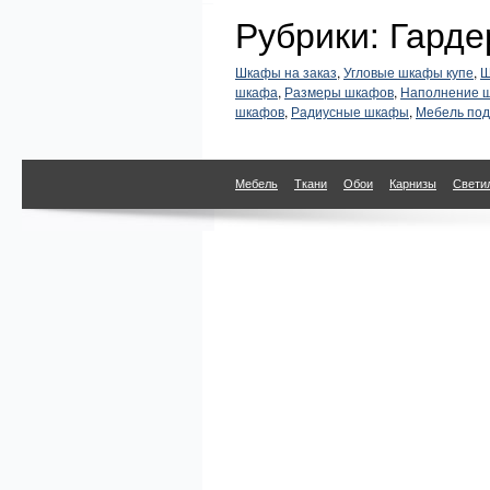
Рубрики: Гарде
Шкафы на заказ
,
Угловые шкафы купе
,
Ш
шкафа
,
Размеры шкафов
,
Наполнение 
шкафов
,
Радиусные шкафы
,
Мебель под
Мебель
Ткани
Обои
Карнизы
Свети