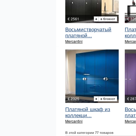
€ 2561
€ 32
Восьмистворчатый
Плат
платяной...
колл
Mercantini
Mercan
€ 2325
€ 28
Платяной шкаф из
Вос
коллекци...
плат
Mercantini
Mercan
В этой категории 77 товаров