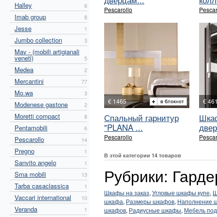
Halley
6
Pescarollo
Pescar
Imab group
8
Jesse
1
Jumbo collection
3
Mav - (mobili artigianali
veneti)
5
Medea
2
Mercantini
77
Mo.wa
3
€ 1465
€ 46
Modenese gastone
2
Moretti compact
Спальный гарнитур
Шка
8
"PLANA ...
две
Pentamobili
6
Pescarollo
Pescar
Pescarollo
14
Pregno
1
В этой категории 14 товаров
Sanvito angelo
1
Рубрики: Гарде
Sma mobili
13
Tarba casaclassica
1
Шкафы на заказ
,
Угловые шкафы купе
,
Ш
Vaccari international
10
шкафа
,
Размеры шкафов
,
Наполнение 
Veranda
1
шкафов
,
Радиусные шкафы
,
Мебель под