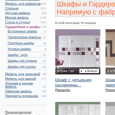
Шкафы и Гардеро
Мебель для кабинетов
294
Спальня
1975
Напрямую с фабр
Детская мебель
260
Мягкая мебель
2146
Столы и стулья
1304
В этой категории 14 товаров
Гардеробные и шкафы
479
Встроенные шкафы
5
Гардеробные комнаты
27
Платяные шкафы
96
Угловые шкафы
6
Шкафы - купе
61
Шкафы для одежды
175
Шкафы для спален
109
€ 5344-7.60
€ 47
Мебель для прихожей
89
Мебель для ванной
Шкаф с четырьмя
Шка
277
Уличная и дачная
раздвижны...
двер
мебель
61
Pescarollo
Pescar
Офисная мебель
199
Предметы интерьера
644
Производители: