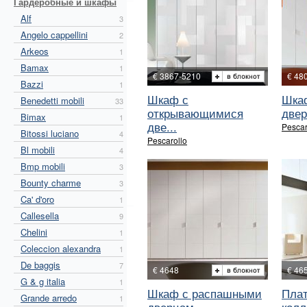
Гардеробные и шкафы
Alf
3
Angelo cappellini
2
Arkeos
1
Bamax
1
€ 3867-5210
€ 48
Bazzi
1
Шкаф с
Шка
Benedetti mobili
33
открывающимися
двер
Bimax
1
две...
Pescar
Bitossi luciano
4
Pescarollo
Bl mobili
4
Bmp mobili
3
Bounty charme
3
Ca' d'oro
1
Callesella
9
Chelini
1
Coleccion alexandra
1
De baggis
7
€ 4648
€ 46
G & g italia
1
Шкаф с распашными
Пла
Grande arredo
1
дверцам...
колл