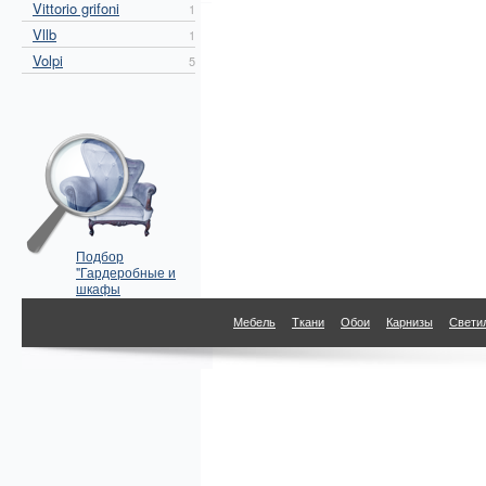
Vittorio grifoni
1
Vllb
1
Volpi
5
Подбор
"Гардеробные и
шкафы
Pescarollo" по
параметрам
Мебель
Ткани
Обои
Карнизы
Свети