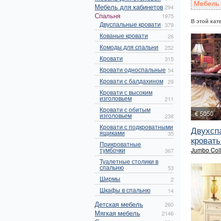
Мебель 
Мебель для кабинетов
294
Спальня
1975
В этой кат
Двуспальные кровати
379
Кованые кровати
26
Комоды для спальни
252
Кровати
315
Кровати односпальные
54
Кровати с балдахином
29
Кровати с высоким
изголовьем
211
Кровати с обитым
€ 5050
изголовьем
238
Кровати с подкроватными
Двухсп
ящиками
35
кровать 
Прикроватные
тумбочки
Jumbo Coll
367
Туалетные столики в
спальню
53
Ширмы
2
Шкафы в спальню
14
Детская мебель
260
Мягкая мебель
2146