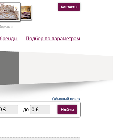
Контакты
борками.
 бренды
Подбор по параметрам
Обычный поиск
до
Найти