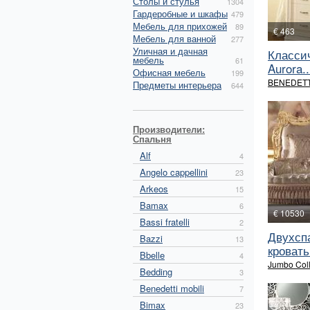
Столы и стулья
1304
Гардеробные и шкафы
479
Мебель для прихожей
89
€ 463
Мебель для ванной
277
Уличная и дачная
Класси
мебель
61
Aurora..
Офисная мебель
199
BENEDETT
Предметы интерьера
644
Производители:
Спальня
Alf
4
Angelo cappellini
23
Arkeos
15
Bamax
6
€ 10530
Bassi fratelli
2
Двухсп
Bazzi
13
кровать
Bbelle
4
Jumbo Coll
Bedding
3
Benedetti mobili
7
Bimax
23