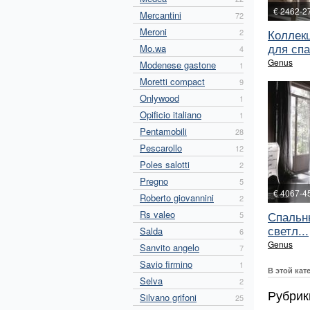
€ 2462-2
Mercantini
72
Meroni
Коллек
2
для спа
Mo.wa
4
Genus
Modenese gastone
1
Moretti compact
9
Onlywood
1
Opificio italiano
1
Pentamobili
28
Pescarollo
12
Poles salotti
2
Pregno
5
€ 4067-4
Roberto giovannini
2
Rs valeo
Спальн
5
светл...
Salda
6
Genus
Sanvito angelo
7
Savio firmino
1
В этой кат
Selva
2
Рубрик
Silvano grifoni
25