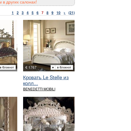
 в других салонах!
1
2
3
4
5
6
7
8
9
10
>
(21)
€ 1767
Кровать Le Stelle из
колл...
BENEDETTI MOBILI