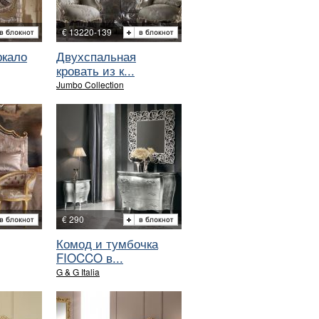
€ 13220-139
ркало
Двухспальная
кровать из к...
Jumbo Collection
€ 290
Комод и тумбочка
FIOCCO в...
G & G Italia