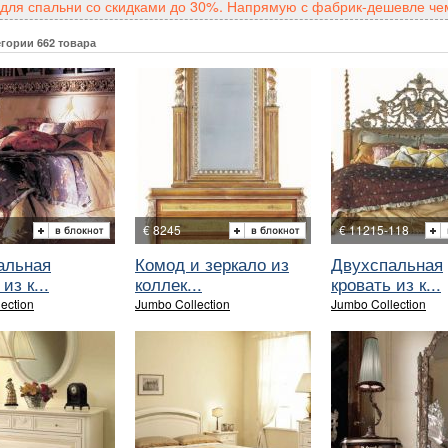
для спальни со скидками до 30%. Напрямую с фабрик-дешевле чем
егории 662 товара
€ 8245
€ 11215-118
альная
Комод и зеркало из
Двухспальная
из к...
коллек...
кровать из к...
ection
Jumbo Collection
Jumbo Collection