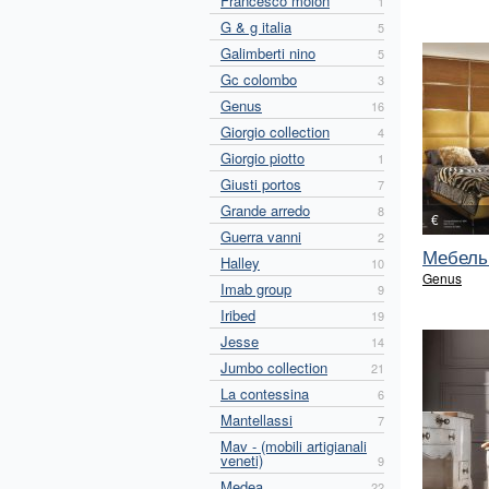
Francesco molon
1
G & g italia
5
Galimberti nino
5
Gc colombo
3
Genus
16
Giorgio collection
4
Giorgio piotto
1
Giusti portos
7
Grande arredo
8
€
Guerra vanni
2
Мебель
Halley
10
Genus
Imab group
9
Iribed
19
Jesse
14
Jumbo collection
21
La contessina
6
Mantellassi
7
Mav - (mobili artigianali
veneti)
9
Medea
22