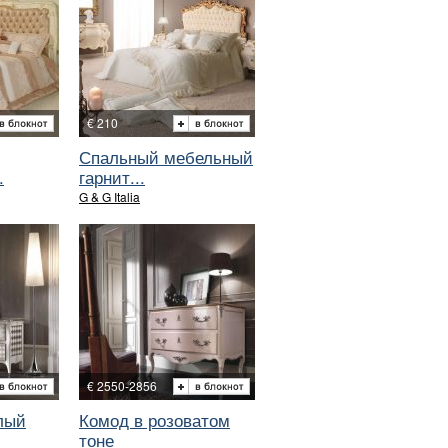
€ 210
Спальный мебельный
.
гарнит...
G & G Italia
€ 2550-2856
лый
Комод в розоватом
тоне