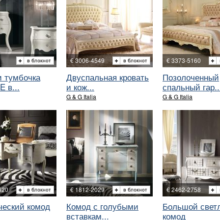
€ 3006-4549
€ 3373-5160
и тумбочка
Двуспальная кровать
Позолоченный
 в...
и кож...
спальный гар..
G & G Italia
G & G Italia
620
€ 1812-2029
€ 2462-2758
ческий комод
Комод с голубыми
Большой свет
вставкам...
комод