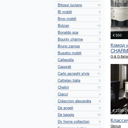
Bitossi luciano
10
Bl mobili
8
Bmp mobili
1
Bolzan
10
Bonaldo spa
9
€ 550
Bounty charme
5
Комод 
Bruno zampa
5
CHARME
Busatto mobili
2
G & G Italia
Callesella
5
Caporali
8
Carlo asnaghi style
11
Cattelan italia
5
Chelini
10
Ciacci
4
Coleccion alexandra
6
De angeli
3
€ 2339-2
De baggis
16
Класси
Dv home collection
9
Genus