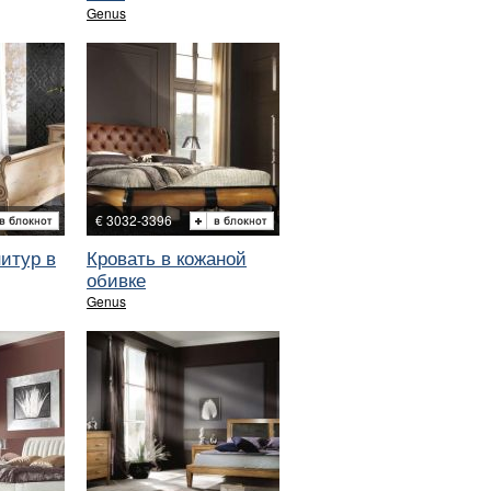
Genus
€ 3032-3396
итур в
Кровать в кожаной
обивке
Genus