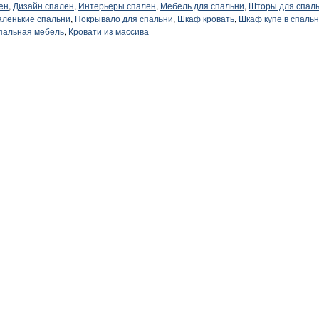
ен
,
Дизайн спален
,
Интерьеры спален
,
Мебель для спальни
,
Шторы для спал
ленькие спальни
,
Покрывало для спальни
,
Шкаф кровать
,
Шкаф купе в спаль
пальная мебель
,
Кровати из массива