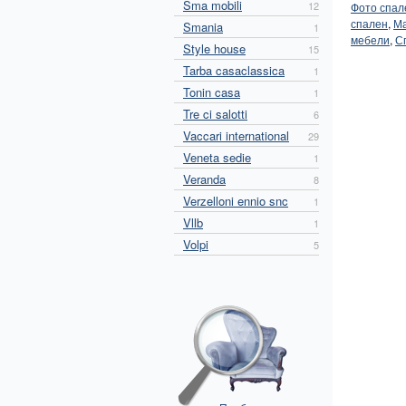
Sma mobili
12
Фото спал
спален
,
Ма
Smania
1
мебели
,
С
Style house
15
Tarba casaclassica
1
Tonin casa
1
Tre ci salotti
6
Vaccari international
29
Veneta sedie
1
Veranda
8
Verzelloni ennio snc
1
Vllb
1
Volpi
5