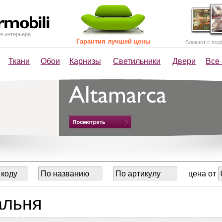
я интерьера
Гарантия лучшей цены
Блокнот с под
Ткани
Обои
Карнизы
Светильники
Двери
Все
цена от
альня