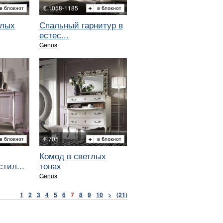
€ 1058-1185
тлых
Спальный гарнитур в
естес...
Genus
€ 705
Комод в светлых
тил...
тонах
Genus
1
2
3
4
5
6
7
8
9
10
>
(21)