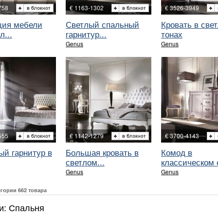
758
€ 1163-1302
€ 3526-3949
ция мебели
Светлый спальный
Кровать в све
л...
гарнитур...
тонах
Genus
Genus
555
€ 1142-1279
€ 3700-4143
ый гарнитур в
Большая кровать в
Комод в
светлом...
классическом с
Genus
Genus
егории 662 товара
и: Спальня