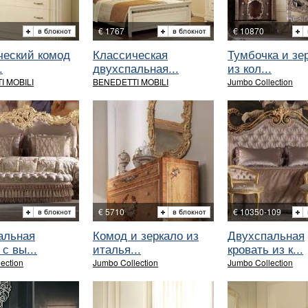
€ 1767
€ 10870
ческий комод
Классическая
Тумбочка и зе
.
двухспальная...
из кол...
I MOBILI
BENEDETTI MOBILI
Jumbo Collection
€ 5710
€ 10350-109
альная
Комод и зеркало из
Двухспальная
 с вы...
италья...
кровать из к...
ection
Jumbo Collection
Jumbo Collection