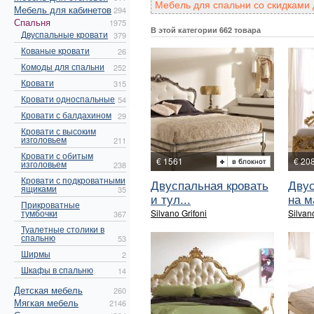
Мебель для спальни со скидками 
Мебель для кабинетов
294
Спальня
1975
В этой категории 662 товара
Двуспальные кровати
379
Кованые кровати
26
Комоды для спальни
252
Кровати
315
Кровати односпальные
54
Кровати с балдахином
29
Кровати с высоким
изголовьем
211
Кровати с обитым
€ 1561
€ 20
изголовьем
238
Кровати с подкроватными
Двуспальная кровать
Двус
ящиками
35
и тул...
на ма
Прикроватные
тумбочки
Silvano Grifoni
Silvan
367
Туалетные столики в
спальню
53
Ширмы
2
Шкафы в спальню
14
Детская мебель
260
Мягкая мебель
2146