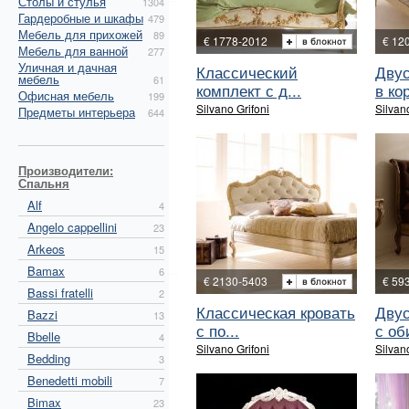
Столы и стулья
1304
Гардеробные и шкафы
479
Мебель для прихожей
89
€ 1778-2012
€ 12
Мебель для ванной
277
Уличная и дачная
Классический
Двус
мебель
61
комплект с д...
в кор
Офисная мебель
199
Silvano Grifoni
Silvan
Предметы интерьера
644
Производители:
Спальня
Alf
4
Angelo cappellini
23
Arkeos
15
Bamax
6
€ 2130-5403
€ 59
Bassi fratelli
2
Классическая кровать
Двус
Bazzi
13
с по...
с оби
Bbelle
4
Silvano Grifoni
Silvan
Bedding
3
Benedetti mobili
7
Bimax
23