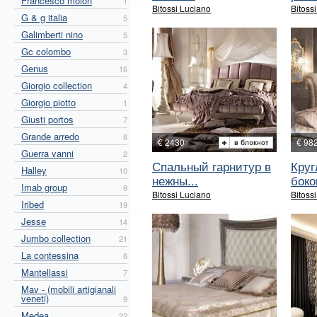
Francesco molon
1
Bitossi Luciano
Bitoss
G & g italia
5
Galimberti nino
5
Gc colombo
3
Genus
16
Giorgio collection
4
Giorgio piotto
1
Giusti portos
7
Grande arredo
8
€ 2430
€ 98
Guerra vanni
2
Спальный гарнитур в
Круг
Halley
10
нежны...
боко
Imab group
9
Bitossi Luciano
Bitoss
Iribed
19
Jesse
14
Jumbo collection
21
La contessina
6
Mantellassi
7
Mav - (mobili artigianali
veneti)
9
Medea
22