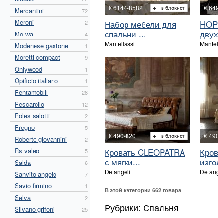
€ 6144-8582
€ 64
Mercantini
72
Meroni
Набор мебели для
HOP
2
спальни ...
двух
Mo.wa
4
Mantellassi
Mantel
Modenese gastone
1
Moretti compact
9
Onlywood
1
Opificio italiano
1
Pentamobili
28
Pescarollo
12
Poles salotti
2
Pregno
5
€ 490-820
€ 49
Roberto giovannini
2
Rs valeo
Кровать CLEOPATRA
Кров
5
с мягки...
изго
Salda
6
De angeli
De ang
Sanvito angelo
7
Savio firmino
1
В этой категории 662 товара
Selva
2
Рубрики: Спальня
Silvano grifoni
25