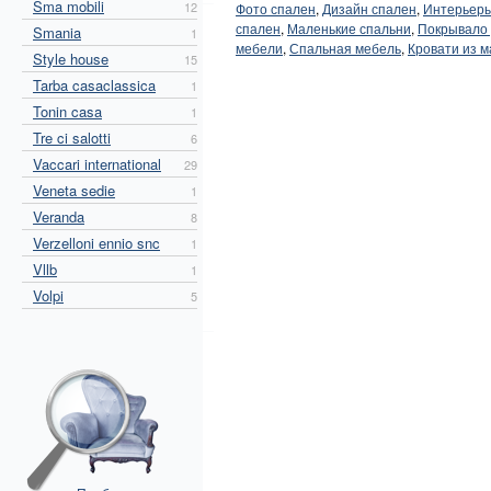
Sma mobili
12
Фото спален
,
Дизайн спален
,
Интерьеры
спален
,
Маленькие спальни
,
Покрывало 
Smania
1
мебели
,
Спальная мебель
,
Кровати из м
Style house
15
Tarba casaclassica
1
Tonin casa
1
Tre ci salotti
6
Vaccari international
29
Veneta sedie
1
Veranda
8
Verzelloni ennio snc
1
Vllb
1
Volpi
5