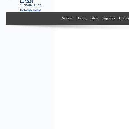
Подбор
"Спальня" по
параметрам
Мебель
Ткани
Обои
Карнизы
Свети