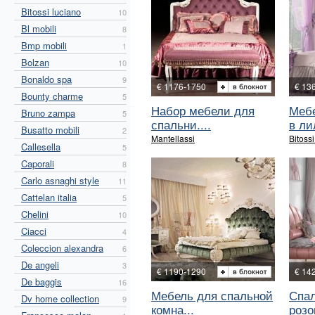
Bitossi luciano
10
Bl mobili
8
Bmp mobili
1
Bolzan
10
Bonaldo spa
9
€ 1176-1750
€ 13
Bounty charme
5
Набор мебели для
Мебе
Bruno zampa
5
спальни....
в ли
Busatto mobili
2
Mantellassi
Bitoss
Callesella
5
Caporali
8
Carlo asnaghi style
11
Cattelan italia
5
Chelini
10
Ciacci
4
Coleccion alexandra
6
De angeli
3
€ 1190-1290
€ 14
De baggis
16
Мебель для спальной
Спал
Dv home collection
9
комна...
розов