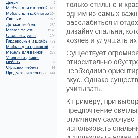
Двери
только стильно и кра
46
Мебель для столовой
611
одним из самых важн
Мебель для кабинетов
294
Спальня
1975
расслабиться и отдо
Детская мебель
260
дизайну спальни, ко
Мягкая мебель
2146
Столы и стулья
1304
хозяев и улучшать и
Гардеробные и шкафы
479
Мебель для прихожей
89
Существует огромно
Мебель для ванной
277
Уличная и дачная
относительно обустр
мебель
61
Офисная мебель
199
необходимо ориентир
Предметы интерьера
644
вкус. Однако сущест
учитывать.
К примеру, при выбор
предпочтение светлы
отличному самочувст
использовать спальн
использовать яркие т