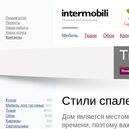
Пошив штор
Решения для интерьера
Проекты
Га
Наши работы
Наши услуги
Мебель
Ткани
Обои
Кар
Контакты
Стили спал
Кухни
350
Мебель для гостиных
1601
Ткани
48701
Дом является местом,
Обои
5233
Карнизы
229
времени, поэтому важ
Светильники
1001