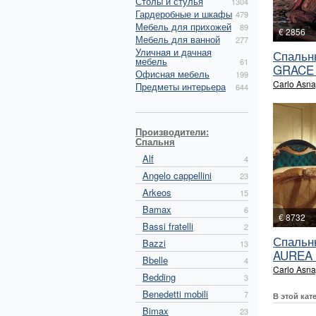
Столы и стулья
1304
Гардеробные и шкафы
479
Мебель для прихожей
89
€ 2856
Мебель для ванной
277
Уличная и дачная
Спальн
мебель
61
GRACE 
Офисная мебель
199
Carlo Asna
Предметы интерьера
644
Производители:
Спальня
Alf
4
Angelo cappellini
23
Arkeos
15
Bamax
6
€ 8732
Bassi fratelli
2
Спальн
Bazzi
13
AUREA и
Bbelle
4
Carlo Asna
Bedding
3
Benedetti mobili
7
В этой кат
Bimax
23