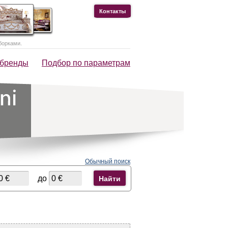
Контакты
борками.
 бренды
Подбор по параметрам
Обычный поиск
до
Найти