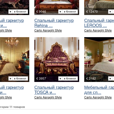
€ 9046
€ 12470
ый гарнитур
Спальный гарнитур
Спальный гар
и...
Rehina ...
LEROOS ...
ghi Style
Carlo Asnaghi Style
Carlo Asnaghi Style
€ 3957
€ 3182
ый гарнитур
Спальный гарнитур
Мебельный га
...
TOSCA и...
для сп...
ghi Style
Carlo Asnaghi Style
Carlo Asnaghi Style
егории 11 товаров