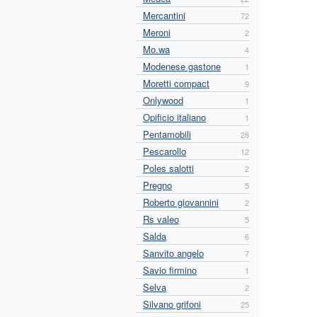
Mercantini
72
Meroni
2
Mo.wa
4
Modenese gastone
1
Moretti compact
9
Onlywood
1
Opificio italiano
1
Pentamobili
28
Pescarollo
12
Poles salotti
2
Pregno
5
Roberto giovannini
2
Rs valeo
5
Salda
6
Sanvito angelo
7
Savio firmino
1
Selva
2
Silvano grifoni
25