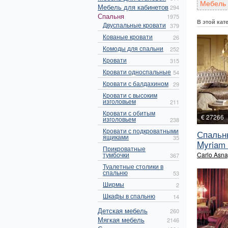
Мебель 
Мебель для кабинетов
294
Спальня
1975
В этой кат
Двуспальные кровати
379
Кованые кровати
26
Комоды для спальни
252
Кровати
315
Кровати односпальные
54
Кровати с балдахином
29
Кровати с высоким
изголовьем
211
Кровати с обитым
€ 27266
изголовьем
238
Кровати с подкроватными
Спальн
ящиками
35
Myriam .
Прикроватные
тумбочки
Carlo Asna
367
Туалетные столики в
спальню
53
Ширмы
2
Шкафы в спальню
14
Детская мебель
260
Мягкая мебель
2146