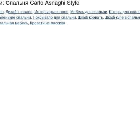
и: Спальня Carlo Asnaghi Style
ен
,
Дизайн спален
,
Интерьеры спален
,
Мебель для спальни
,
Шторы для спал
ленькие спальни
,
Покрывало для спальни
,
Шкаф кровать
,
Шкаф купе в спаль
пальная мебель
,
Кровати из массива