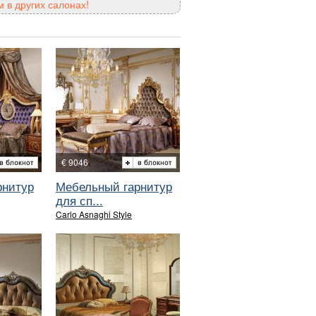
 в других салонах!
€ 9046
рнитур
Мебельный гарнитур
для сп...
Carlo Asnaghi Style