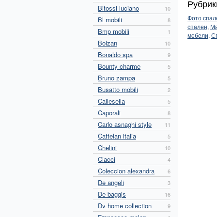
Рубрик
Bitossi luciano
10
Фото спал
Bl mobili
8
спален
,
Ма
Bmp mobili
1
мебели
,
С
Bolzan
10
Bonaldo spa
9
Bounty charme
5
Bruno zampa
5
Busatto mobili
2
Callesella
5
Caporali
8
Carlo asnaghi style
11
Cattelan italia
5
Chelini
10
Ciacci
4
Coleccion alexandra
6
De angeli
3
De baggis
16
Dv home collection
9