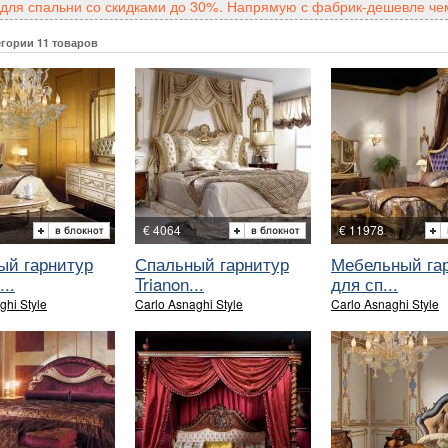
для спальни со скидками до 30%. Напрямую с фабрик-дешевле чем
егории 11 товаров
€ 4064
€ 11978
ый гарнитур
Спальный гарнитур
Мебельный га
..
Trianon...
для сп...
ghi Style
Carlo Asnaghi Style
Carlo Asnaghi Style