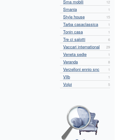
Sma mobili
12
Smania
1
Style house
15
Tarba casaclassica
1
Tonin casa
1
Tre ci salotti
6
Vaccari international
29
Veneta sedie
1
Veranda
8
Verzelloni ennio snc
1
Vllb
1
Volpi
5