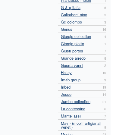
Francesco molon
1
G & g italia
5
Galimberti nino
5
Gc colombo
3
Genus
16
Giorgio collection
4
Giorgio piotto
1
Giusti portos
7
Grande arredo
8
Guerra vanni
2
Halley
10
Imab group
9
Iribed
19
Jesse
14
Jumbo collection
21
La contessina
6
Mantellassi
7
Mav - (mobili artigianali
veneti)
9
Medea
22